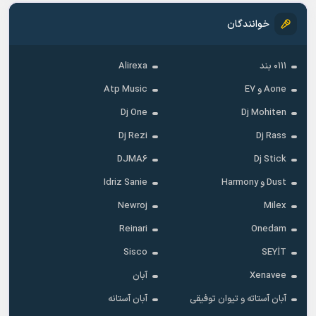
خوانندگان
۰۱۱۱ بند
Alirexa
Aone و E7
Atp Music
Dj One
Dj Mohiten
Dj Rezi
Dj Rass
DJMA6
Dj Stick
Dust و Harmony
Idriz Sanie
Newroj
Milex
Reinari
Onedam
Sisco
SEYİT
Xenavee
آبان
آبان آستاته و تیوان توفیقی
آبان آستانه