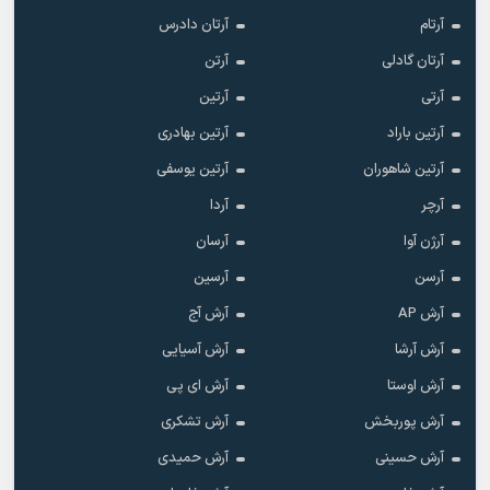
آرتام
آرتان دادرس
آرتان گادلی
آرتن
آرتی
آرتین
آرتین باراد
آرتین بهادری
آرتین شاهوران
آرتین یوسفی
آرچر
آردا
آرژن آوا
آرسان
آرسن
آرسین
آرش AP
آرش آج
آرش آرشا
آرش آسیایی
آرش اوستا
آرش ای پی
آرش پوربخش
آرش تشکری
آرش حسینی
آرش حمیدی