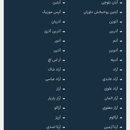
آبان بلوچی
آبتین
آبتین روحبخش داوران
آپس موزیک
آتوین
آدریان
آدرین
آدرین آذری
آدم
آدور
آدوین
آدین
آدینه
آر اس اچ
آراد
آراد شاک
آراد عابدی
آراد عباسی
آراد علوی
آراز
آراز المان
آراز پازیار
آراز دهنوی
آراکو
آراکوم
آرپژ
آرتا آرمین
آرتا اسدی