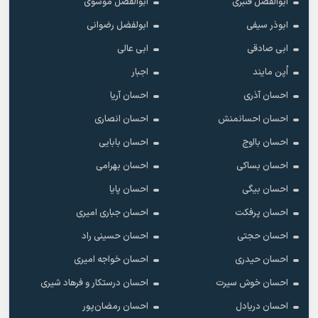
ابوالفضل قنبری
ابوالفضل موسوی
ابوذر سیفی
ابولفضل رضوانی
ابی صادقی
ابی عالی
اُپن مایند
اجبار
احسان آذری
احسان آریا
احسان احسانمنش
احسان انصاری
احسان بااوج
احسان بابایی
احسان بساکی
احسان بهرامی
احسان بیگی
احسان پایا
احسان پرفکت
احسان جباری امیری
احسان حجتی
احسان حسینی راد
احسان حیدری
احسان خواجه امیری
احسان خوش سیرت
احسان درستکار و فرهاد شیرى
احسان دریادل
احسان رمضان‌پور