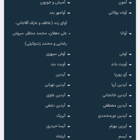
آمون
آمیش و جویون
آوات بوکانی
آوامهر بند
آوای زند (عاطف و عارف آقاجانی،
آوانا
علی دهقان، محمد منتظر، سروش
رضایی و محمد زندوکیلی)
آوش
آوش سپهری
آویت باند
آویت بند
آی پوریا
آیدین
آیدین آریا
آیدین تهرانی
آیدین خانجانی
آیدین علوی
آیدین مصطفی
آیدین نجفی
آیدین نورمحمدی
آیریک
آیرین بهرام
آیسا حیدری
آیسم
آیشاه