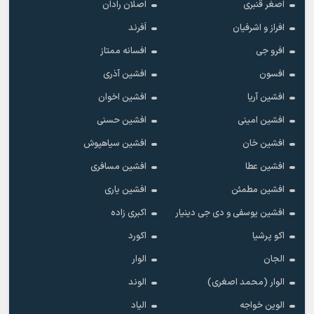
اصغر قنبری
اصلان رادان
افراز و اشرفیان
اَفرند
افرو جی
افسانه ممتاز
افسون
افشین آذری
افشین آریا
افشین اخوان
افشین امینی
افشین حسنی
افشین خان
افشین سیاهپوش
افشین عطا
افشین مسافری
افشین مطمئن
افشین یاری
افشین یوسفی و دی جی دینیار
اکبری زاده
اکو پرشیا
اکورد
الجان
الوار
الوار (محمد اصغری)
الوند
الوین خواجه
الیاد