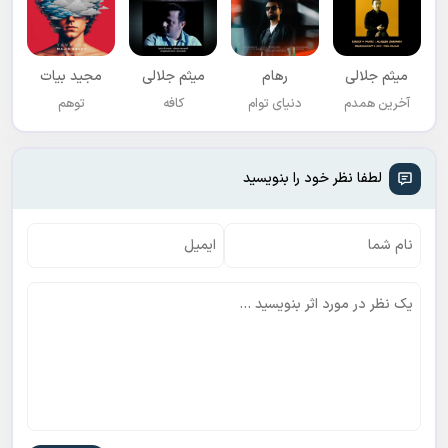
میثم جلالی
رهام
میثم جلالی
مجید بیات
آخرین همدم
دنیای توام
کافه
توهم
لطفا نظر خود را بنویسید