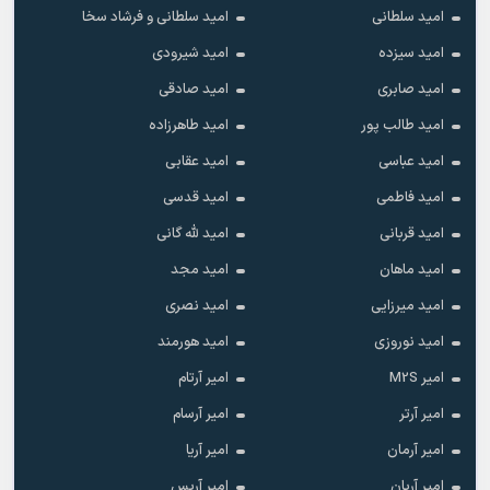
امید سلطانی
امید سلطانی و فرشاد سخا
امید سیزده
امید شیرودی
امید صابری
امید صادقی
امید طالب پور
امید طاهرزاده
امید عباسی
امید عقابی
امید فاطمی
امید قدسی
امید قربانی
امید لله گانی
امید ماهان
امید مجد
امید میرزایی
امید نصری
امید نوروزی
امید هورمند
امیر M2S
امیر آرتام
امیر آرتر
امیر آرسام
امیر آرمان
امیر آریا
امیر آریان
امیر آریس