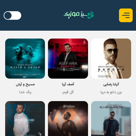
گرشا رضایی
آصف آریا
مسیح و آرش
بزن دلتو به دریا
گل قرمز
رنگ خدا