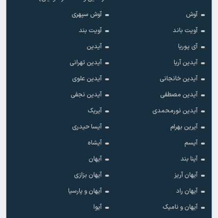
آوش
آوش سپهری
آویت باند
آویت بند
آی پوریا
آیدین
آیدین آریا
آیدین تهرانی
آیدین خانجانی
آیدین علوی
آیدین مصطفی
آیدین نجفی
آیدین نورمحمدی
آیریک
آیرین بهرام
آیسا حیدری
آیسم
آیشاه
آینا بند
آیهان
آیهان آریز
آیهان بزازی
آیهان راد
آیهان و پارسیا
آیهان و نامیک
آیوا