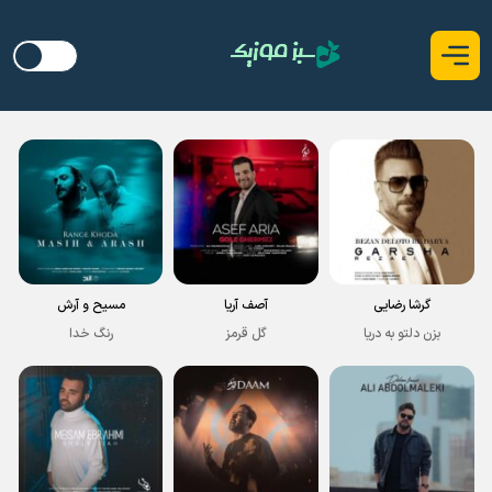
گرشا رضایی
آصف آریا
مسیح و آرش
بزن دلتو به دریا
گل قرمز
رنگ خدا