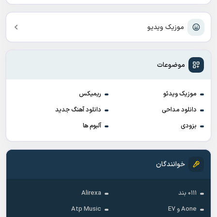
موزیک ویدیو
موضوعات
موزیک ویدئو
ریمیکس
دانلود مداحی
دانلود آهنگ جدید
بزودی
آلبوم ها
خوانندگان
۰۱۱۱ بند
Alirexa
Aone و E7
Atp Music