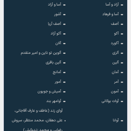
آزاد و آسا
آسا و آزاد
آسا و فرهاد
آشور
آصف
آصف آریا
آکو
آکو آزاد
آکورد
آلان
آلزی
آلوین تو ناین و امیر متفدم
آلین
آلین باقری
آمان
آمانج
آمر
آمور
آمون
آمیش و جویون
آوات بوکانی
آوامهر بند
آوای زند (عاطف و عارف آقاجانی،
آوانا
علی دهقان، محمد منتظر، سروش
رضایی و محمد زندوکیلی)