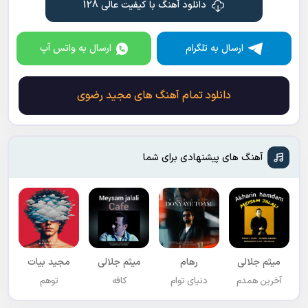
دانلود آهنگ با کیفیت عالی 128
ارسال به تلگرام
ارسال به واتس آپ
دانلود تمام آهنگ های مجید رضوی
آهنگ های پیشنهادی برای شما
میثم جلالی
رهام
میثم جلالی
مجید بیات
آخرین همدم
دنیای توام
کافه
توهم