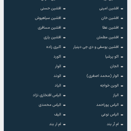
افشین امینی
افشین حسنی
افشین خان
افشین سیاهپوش
افشین عطا
افشین مسافری
افشین مطمئن
افشین یاری
افشین یوسفی و دی جی دینیار
اکبری زاده
اکو پرشیا
اکورد
الجان
الوار
الوار (محمد اصغری)
الوند
الوین خواجه
الیاد
الیاز
الیاس افتخاری نژاد
الیاس پوراحمد
الیاس محمدی
الیاس نوعی
الیف
ام آر بند
ام ار بند