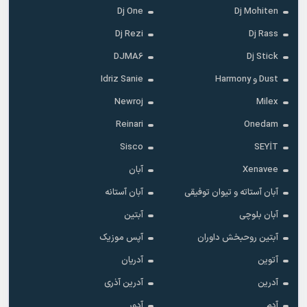
Dj One
Dj Mohiten
Dj Rezi
Dj Rass
DJMA6
Dj Stick
Dust و Harmony
Idriz Sanie
Newroj
Milex
Reinari
Onedam
Sisco
SEYİT
Xenavee
آبان
آبان آستاته و تیوان توفیقی
آبان آستانه
آبان بلوچی
آبتین
آبتین روحبخش داوران
آپس موزیک
آتوین
آدریان
آدرین
آدرین آذری
آدم
آدور