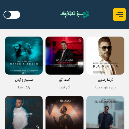
گرشا رضایی
آصف آریا
مسیح و آرش
بزن دلتو به دریا
گل قرمز
رنگ خدا