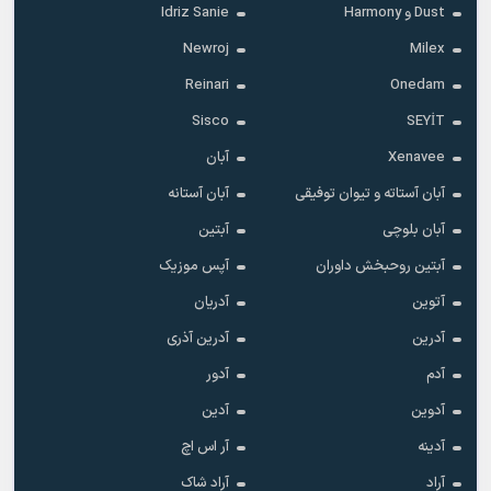
Dust و Harmony
Idriz Sanie
Newroj
Milex
Reinari
Onedam
Sisco
SEYİT
Xenavee
آبان
آبان آستاته و تیوان توفیقی
آبان آستانه
آبان بلوچی
آبتین
آبتین روحبخش داوران
آپس موزیک
آتوین
آدریان
آدرین
آدرین آذری
آدم
آدور
آدوین
آدین
آدینه
آر اس اچ
آراد
آراد شاک