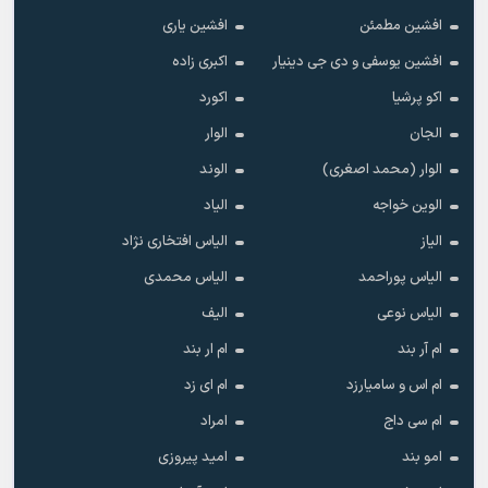
افشین مطمئن
افشین یاری
افشین یوسفی و دی جی دینیار
اکبری زاده
اکو پرشیا
اکورد
الجان
الوار
الوار (محمد اصغری)
الوند
الوین خواجه
الیاد
الیاز
الیاس افتخاری نژاد
الیاس پوراحمد
الیاس محمدی
الیاس نوعی
الیف
ام آر بند
ام ار بند
ام اس و سامیارزد
ام ای زد
ام سی داج
امراد
امو بند
امید پیروزی