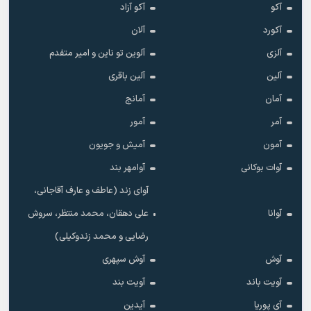
آکو
آکو آزاد
آکورد
آلان
آلزی
آلوین تو ناین و امیر متفدم
آلین
آلین باقری
آمان
آمانج
آمر
آمور
آمون
آمیش و جویون
آوات بوکانی
آوامهر بند
آوای زند (عاطف و عارف آقاجانی،
آوانا
علی دهقان، محمد منتظر، سروش
رضایی و محمد زندوکیلی)
آوش
آوش سپهری
آویت باند
آویت بند
آی پوریا
آیدین