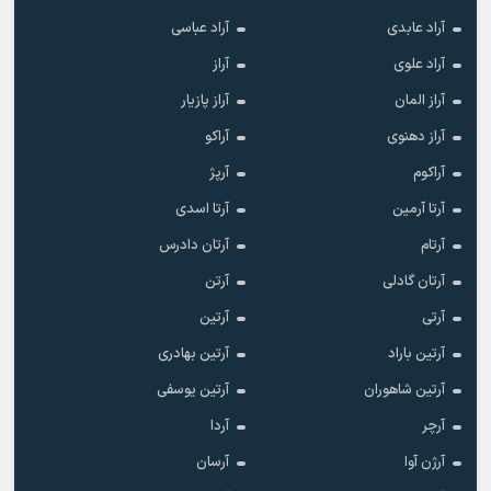
آراد عابدی
آراد عباسی
آراد علوی
آراز
آراز المان
آراز پازیار
آراز دهنوی
آراکو
آراکوم
آرپژ
آرتا آرمین
آرتا اسدی
آرتام
آرتان دادرس
آرتان گادلی
آرتن
آرتی
آرتین
آرتین باراد
آرتین بهادری
آرتین شاهوران
آرتین یوسفی
آرچر
آردا
آرژن آوا
آرسان