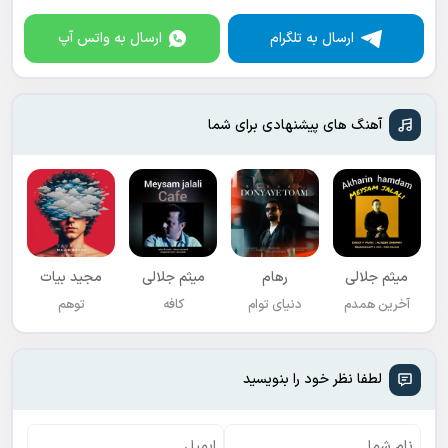
ارسال به تلگرام
ارسال به واتس آپ
آهنگ های پیشنهادی برای شما
میثم جلالی
رهام
میثم جلالی
مجید بیات
آخرین همدم
دنیای توام
کافه
توهم
لطفا نظر خود را بنویسید