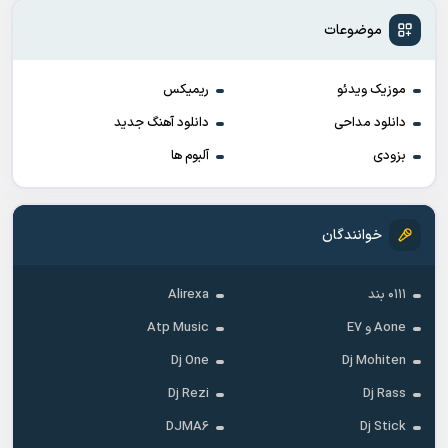
موضوعات
موزیک ویدئو
ریمیکس
دانلود مداحی
دانلود آهنگ جدید
بزودی
آلبوم ها
خوانندگان
۰۱۱۱ بند
Alirexa
Aone و E7
Atp Music
Dj One
Dj Mohiten
Dj Rezi
Dj Rass
DJMA6
Dj Stick