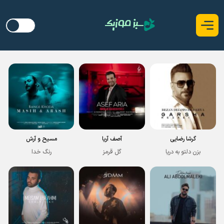
گرشا رضایی
آصف آریا
مسیح و آرش
بزن دلتو به دریا
گل قرمز
رنگ خدا