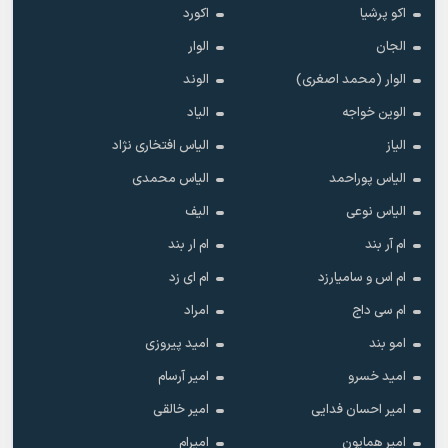
اکو پرشیا
اکورد
الجان
الوار
الوار (محمد اصغری)
الوند
الوین خواجه
الیاد
الیاز
الیاس افتخاری نژاد
الیاس پوراحمد
الیاس محمدی
الیاس نوعی
الیف
ام آر بند
ام ار بند
ام اس و سامیارزد
ام ای زد
ام سی داج
امراد
امو بند
امید پیروزی
امید خسرو
امیر آرسام
امیر احسان فدایی
امیر خالقى
امیر همایون
امیرام