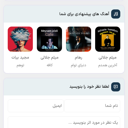
آهنگ های پیشنهادی برای شما
میثم جلالی
رهام
میثم جلالی
مجید بیات
آخرین همدم
دنیای توام
کافه
توهم
لطفا نظر خود را بنویسید