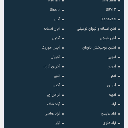
Reinari
Onedam
Sisco
SEYİT
Xenavee
آبان
آبان آستاته و تیوان توفیقی
آبان آستانه
آبان بلوچی
آبتین
آبتین روحبخش داوران
آپس موزیک
آتوین
آدریان
آدرین
آدرین آذری
آدم
آدور
آدوین
آدین
آدینه
آر اس اچ
آراد
آراد شاک
آراد عابدی
آراد عباسی
آراد علوی
آراز