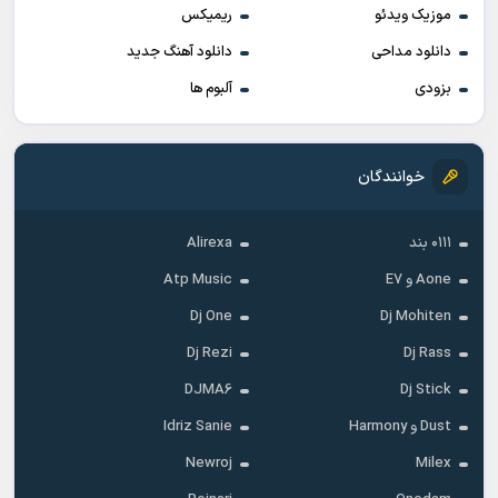
موزیک ویدئو
ریمیکس
دانلود مداحی
دانلود آهنگ جدید
بزودی
آلبوم ها
خوانندگان
۰۱۱۱ بند
Alirexa
Aone و E7
Atp Music
Dj One
Dj Mohiten
Dj Rezi
Dj Rass
DJMA6
Dj Stick
Dust و Harmony
Idriz Sanie
Newroj
Milex