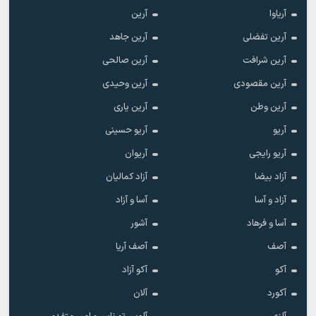
آریاوا
آرین
آرین تفضلی
آرین جاهد
آرین شرافت
آرین صالحی
آرین مقصودی
آرین وحیدی
آرین وطن
آرین یاری
آریو
آریو حسینی
آریو رایجی
آریوان
آزاد بیضا
آزاد کمالیان
آزاد و آسا
آسا و آزاد
آسا و فرهاد
آشور
آصف
آصف آریا
آکو
آکو آزاد
آکورد
آلان