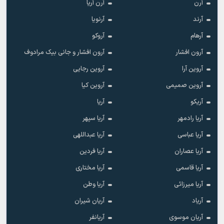
آرن
آرن آریا
آرند
آرنویا
آرهام
آروکو
آرون افشار
آرون افشار و جانی بیک مرادوف
آروین آرا
آروین رجایی
آروین صمیمی
آروین کیا
آریکو
آریا
آریا رادمهر
آریا سپهر
آریا عباسی
آریا عبداللهی
آریا عصاران
آریا فردین
آریا قاسمی
آریا مختاری
آریا میرزائی
آریا وطن
آریاد
آریان شیران
آریان موسوی
آریانفر