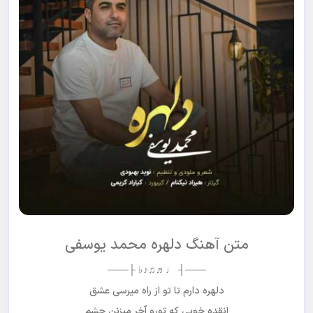
متن آهنگ دلهره محمد یوسفی
───┤ ♩♬♫♪♭ ├───
دلهره دارم تا تو از راه میرسی عشق
انقده خوبی که تورو آخر میزنن چشم