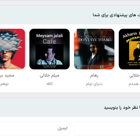
 های پیشنهادی برای شما
جلالی
رهام
میثم جلالی
مجید بی
 همدم
دنیای توام
کافه
توهم
 نظر خود را بنویسید