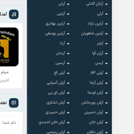
آرتان گادلی
آرتن
آرتی
آرتین
آهنگ
آرتین باراد
آرتین بهادری
آرتین شاهوران
آرتین یوسفی
آرچر
آردا
آرژن آوا
آرسان
آرسن
آرسین
میثم 
آرش AP
آرش آج
آخرین
آرش آرشا
آرش آسیایی
آرش اوستا
آرش ای پی
آرش پوربخش
آرش تشکری
لطفا
آرش حسینی
آرش حمیدی
آرش خان
آرش خان احمدی
آرش دلفان
آرش رستمى