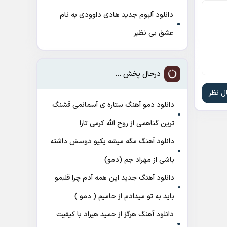
دانلود آلبوم جدید هادی داوودی به نام
عشق بی نظیر
درحال پخش ...
دانلود دمو آهنگ ﺳﺘﺎره ی آﺳﻤﺎﻧﻤﻰ ﻗﺸﻨﮓ
ﺗﺮﻳﻦ ﮔﻨﺎﻫﻤﻰ از روح الله کرمی تارا
دانلود آهنگ مگه میشه یکیو دوسش داشته
باشی از مهراد جم (دمو)
دانلود آهنگ جدید این همه آدم چرا قلبمو
باید به تو میدادم از حامیم ( دمو )
دانلود آهنگ هرگز از حمید هیراد با کیفیت