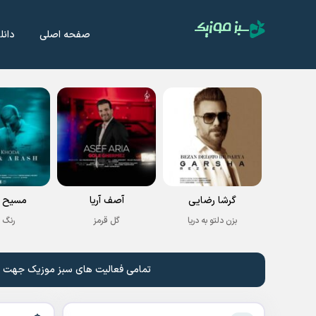
صفحه اصلی
دانل
گرشا رضایی
آصف آریا
مسیح و
بزن دلتو به دریا
گل قرمز
رنگ 
تمامی فعالیت های سبز موزیک جهت نشر