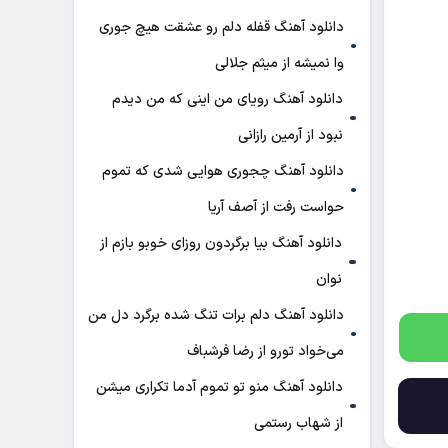
دانلود آهنگ قفله دلم رو عشقت هیچ جوری
وا نمیشه از میثم جلالی
دانلود آهنگ رویای من اینی که من دیدم
نبود از آرمین رازانی
دانلود آهنگ ﭼﺠﻮری ﻫﻮاﻳﻰ ﺷﺪی ﻛﻪ ﺗﻤﻮم
ﺣﻮاﺳﺖ رﻓﺖ از آصف آریا
دانلود آهنگ بیا برگردون روزای خوبو بازم از
نوان
دانلود آهنگ دلم برات تنگ شده برگرد دل من
می‌خواد تورو از رضا فرشباف
دانلود آهنگ منو تو تموم آدما تکراری میشن
از شهاب رستمی