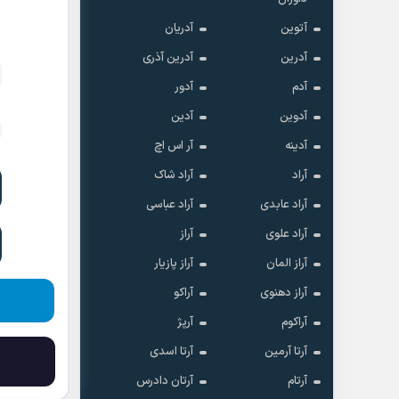
آتوین
آدریان
آدرین
آدرین آذری
آدم
آدور
آدوین
آدین
آدینه
آر اس اچ
آراد
آراد شاک
آراد عابدی
آراد عباسی
آراد علوی
آراز
آراز المان
آراز پازیار
آراز دهنوی
آراکو
آراکوم
آرپژ
آرتا آرمین
آرتا اسدی
آرتام
آرتان دادرس