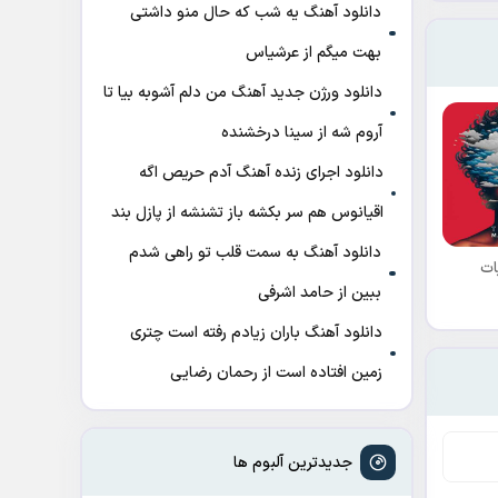
دانلود آهنگ ﻳﻪ ﺷﺐ ﻛﻪ ﺣﺎل ﻣﻨﻮ داﺷﺘﻰ
ﺑﻬﺖ میگم از عرشیاس
دانلود ورژن جدید آهنگ من دلم آشوبه بیا تا
آروم شه از سینا درخشنده
دانلود اجرای زنده آهنگ آدم حریص اگه
اقیانوس هم سر بکشه باز تشنشه از پازل بند
دانلود آهنگ به سمت قلب تو راهی شدم
ات
ببین از حامد اشرفی
دانلود آهنگ باران زیادم رفته است چتری
زمین افتاده است از رحمان رضایی
جدیدترین آلبوم ها