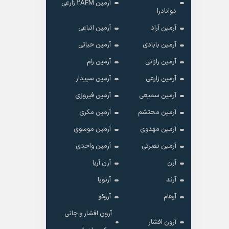
آرمین 2AFM زارعی
دوانادرا
آرمین آراد
آرمین اتباعی
آرمین بابادی
آرمین حیاتی
آرمین رازانی
آرمین رام
آرمین زارعی
آرمین سپیدار
آرمین سمیعی
آرمین فیروزی
آرمین محتشم
آرمین مکری
آرمین مهدوی
آرمین موسوی
آرمین نصرتی
آرمین واحدی
آرن
آرن آریا
آرند
آرنویا
آرهام
آروکو
آرون افشار و جانی
آرون افشار