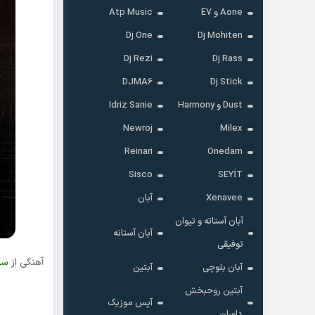
Aone و E7
Atp Music
Dj One
Dj Mohiten
Dj Rezi
Dj Rass
DJMA6
Dj Stick
Dust و Harmony
Idriz Sanie
Newroj
Milex
Reinari
Onedam
Sisco
SEYİT
Xenavee
آبان
آبان آستاته و تیوان
آبان آستانه
توفیقی
آهنگی از
سب
آبان بلوچی
آبتین
آبتین روحبخش
آپس موزیک
داوران