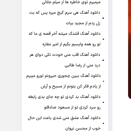
میمیرم توی خاطره ها از میثم جلالی
دانلود آهنگ هی سرم گیج میره‌ پس که بت
زل زدم از مجید بیات
دانلود آهنگ ﻗﺸﻨﮓ ﻣﻴﺸﻪ آﺧﺮ ﻗﺼﻪ ی ﻣﺎ ﻛﻪ
ﺗﻮ رو ﻫﻤﻪ واﻳﺴﻴﻢ ﺑﮕﻴﻢ از امیر مقاره
دانلود آهنگ قلب منی خودت تکی دوای هر
درد منی از رضا طالبی
دانلود آهنگ ببین چجوری حیرونم تورو میبرم
از یادم فکر کن بتونم از مسیح و آرش
دانلود آهنگ بد کردی تو چه جای بدی رابطه
رو سرد کردی تو از مسعود صادقلو
دانلود آهنگ عشق منی شدی باعث این حال
خوب از محسن نیوان