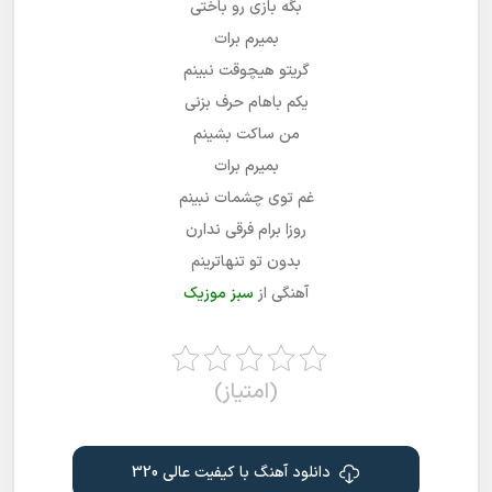
بگه بازی رو باختی
بمیرم برات
گریتو هیچوقت نبینم
یکم باهام حرف بزنی
من ساکت بشینم
بمیرم برات
غم توی چشمات نبینم
روزا برام فرقی ندارن
بدون تو تنهاترینم
آهنگی از
سبز موزیک
(امتیاز)
دانلود آهنگ با کیفیت عالی 320