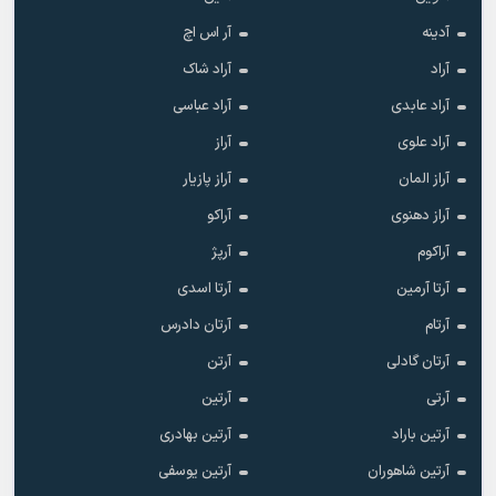
آدینه
آر اس اچ
آراد
آراد شاک
آراد عابدی
آراد عباسی
آراد علوی
آراز
آراز المان
آراز پازیار
آراز دهنوی
آراکو
آراکوم
آرپژ
آرتا آرمین
آرتا اسدی
آرتام
آرتان دادرس
آرتان گادلی
آرتن
آرتی
آرتین
آرتین باراد
آرتین بهادری
آرتین شاهوران
آرتین یوسفی