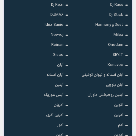
Dj Rezi
Dj Rass
DJMA6
Dj Stick
Dust و Harmony
Idriz Sanie
Newroj
Milex
Reinari
Onedam
Sisco
SEYİT
Xenavee
آبان
آبان آستاته و تیوان توفیقی
آبان آستانه
آبان بلوچی
آبتین
آبتین روحبخش داوران
آپس موزیک
آتوین
آدریان
آدرین
آدرین آذری
آدم
آدور
آدوین
آدین