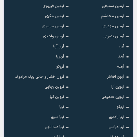
آرمین سمیعی
آرمین فیروزی
آرمین محتشم
آرمین مکری
آرمین مهدوی
آرمین موسوی
آرمین نصرتی
آرمین واحدی
آرن
آرن آریا
آرند
آرنویا
آرهام
آروکو
آرون افشار
آرون افشار و جانی بیک مرادوف
آروین آرا
آروین رجایی
آروین صمیمی
آروین کیا
آریکو
آریا
آریا رادمهر
آریا سپهر
آریا عباسی
آریا عبداللهی