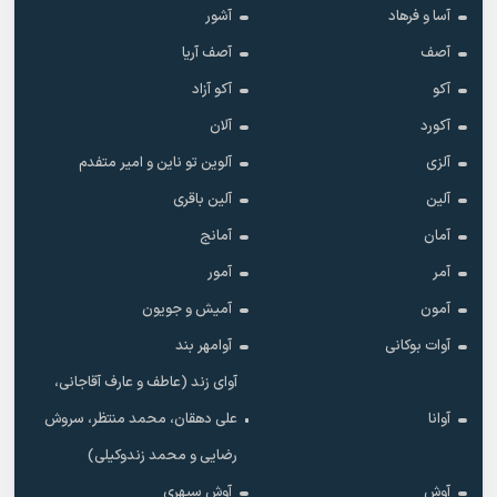
آسا و فرهاد
آشور
آصف
آصف آریا
آکو
آکو آزاد
آکورد
آلان
آلزی
آلوین تو ناین و امیر متفدم
آلین
آلین باقری
آمان
آمانج
آمر
آمور
آمون
آمیش و جویون
آوات بوکانی
آوامهر بند
آوای زند (عاطف و عارف آقاجانی،
آوانا
علی دهقان، محمد منتظر، سروش
رضایی و محمد زندوکیلی)
آوش
آوش سپهری