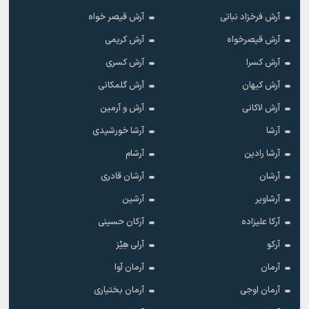
آرش فرخزاد نباتی
آرش قیصر خواه
آرش قیصرخواه
آرش کریمی
آرش کسرا
آرش کسری
آرش کیهان
آرش گلمکانی
آرش لاکانی
آرش و آرمین
آرشا
آرشا خورشیدی
آرشا رادین
آرشام
آرشان
آرشان قادری
آرشاویر
آرشین
آرکا علیزاده
آرکان حسینی
آرکو
آرلی هِیْز
آرمان
آرمان آوا
آرمان اوجی
آرمان بختیاری