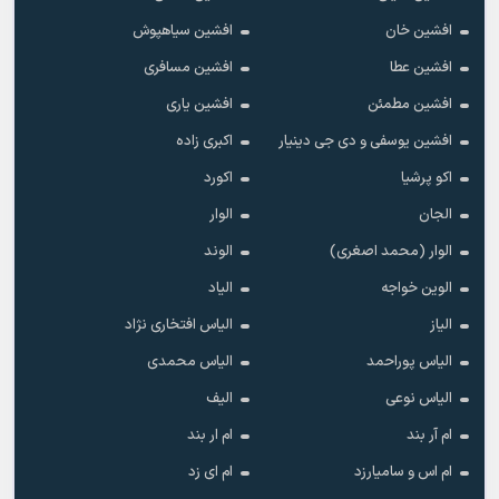
افشین خان
افشین سیاهپوش
افشین عطا
افشین مسافری
افشین مطمئن
افشین یاری
افشین یوسفی و دی جی دینیار
اکبری زاده
اکو پرشیا
اکورد
الجان
الوار
الوار (محمد اصغری)
الوند
الوین خواجه
الیاد
الیاز
الیاس افتخاری نژاد
الیاس پوراحمد
الیاس محمدی
الیاس نوعی
الیف
ام آر بند
ام ار بند
ام اس و سامیارزد
ام ای زد