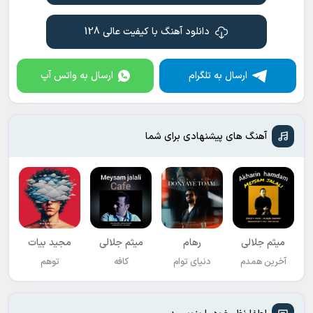
دانلود آهنگ با کیفیت عالی 128
ارسال به تلگرام
ارسال به واتس آپ
آهنگ های پیشنهادی برای شما
میثم جلالی
رهام
میثم جلالی
مجید بیات
آخرین همدم
دنیای توام
کافه
توهم