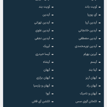
آویت باند
آویت بند
آی پوریا
آیدین
آیدین آریا
آیدین تهرانی
آیدین خانجانی
آیدین علوی
آیدین مصطفی
آیدین نجفی
آیدین نورمحمدی
آیریک
آیرین بهرام
آیسا حیدری
آیسم
آیشاه
آینا بند
آیهان
آیهان آریز
آیهان بزازی
آیهان راد
آیهان و پارسیا
آیهان و نامیک
آیوا
ائلخان گوی سس
ائلشن آی قاش