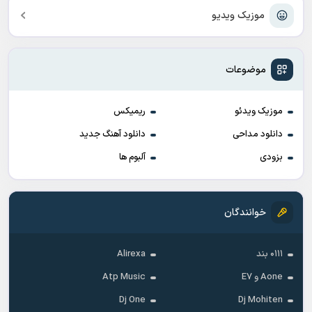
موزیک ویدیو
موضوعات
موزیک ویدئو
ریمیکس
دانلود مداحی
دانلود آهنگ جدید
بزودی
آلبوم ها
خوانندگان
۰۱۱۱ بند
Alirexa
Aone و E7
Atp Music
Dj One
Dj Mohiten