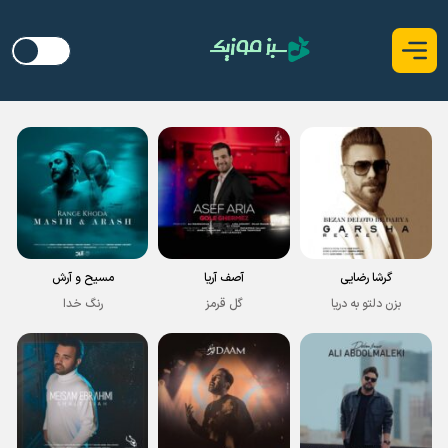
گرشا رضایی
آصف آریا
مسیح و آرش
بزن دلتو به دریا
گل قرمز
رنگ خدا