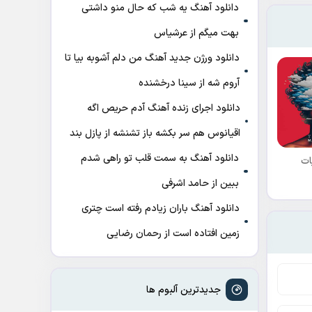
دانلود آهنگ ﻳﻪ ﺷﺐ ﻛﻪ ﺣﺎل ﻣﻨﻮ داﺷﺘﻰ
ﺑﻬﺖ میگم از عرشیاس
دانلود ورژن جدید آهنگ من دلم آشوبه بیا تا
آروم شه از سینا درخشنده
دانلود اجرای زنده آهنگ آدم حریص اگه
اقیانوس هم سر بکشه باز تشنشه از پازل بند
دانلود آهنگ به سمت قلب تو راهی شدم
ات
ببین از حامد اشرفی
دانلود آهنگ باران زیادم رفته است چتری
زمین افتاده است از رحمان رضایی
جدیدترین آلبوم ها