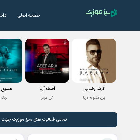
صفحه اصلی
دانل
گرشا رضایی
آصف آریا
مسیح و
بزن دلتو به دریا
گل قرمز
رنگ 
تمامی فعالیت های سبز موزیک جهت نشر