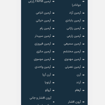
آرمین 2AFM زارعی
دوانادرا
آرمین آراد
آرمین اتباعی
آرمین بابادی
آرمین حیاتی
آرمین رازانی
آرمین رام
آرمین زارعی
آرمین سپیدار
آرمین سمیعی
آرمین فیروزی
آرمین محتشم
آرمین مکری
آرمین مهدوی
آرمین موسوی
آرمین نصرتی
آرمین واحدی
آرن
آرن آریا
آرند
آرنویا
آرهام
آروکو
آرون افشار و جانی
آرون افشار