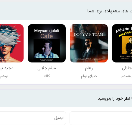
 های پیشنهادی برای شما
جلالی
رهام
میثم جلالی
مجید بی
 همدم
دنیای توام
کافه
توهم
 نظر خود را بنویسید