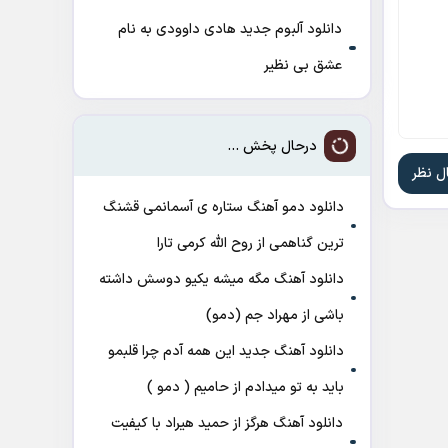
دانلود آلبوم جدید هادی داوودی به نام
عشق بی نظیر
درحال پخش ...
دانلود دمو آهنگ ﺳﺘﺎره ی آﺳﻤﺎﻧﻤﻰ ﻗﺸﻨﮓ
ﺗﺮﻳﻦ ﮔﻨﺎﻫﻤﻰ از روح الله کرمی تارا
دانلود آهنگ مگه میشه یکیو دوسش داشته
باشی از مهراد جم (دمو)
دانلود آهنگ جدید این همه آدم چرا قلبمو
باید به تو میدادم از حامیم ( دمو )
دانلود آهنگ هرگز از حمید هیراد با کیفیت