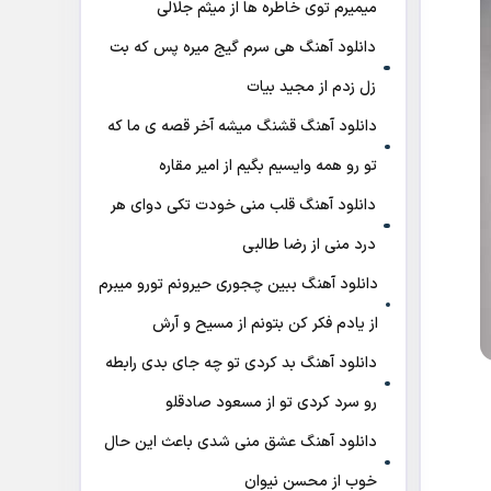
میمیرم توی خاطره ها از میثم جلالی
دانلود آهنگ هی سرم گیج میره‌ پس که بت
زل زدم از مجید بیات
دانلود آهنگ ﻗﺸﻨﮓ ﻣﻴﺸﻪ آﺧﺮ ﻗﺼﻪ ی ﻣﺎ ﻛﻪ
ﺗﻮ رو ﻫﻤﻪ واﻳﺴﻴﻢ ﺑﮕﻴﻢ از امیر مقاره
دانلود آهنگ قلب منی خودت تکی دوای هر
درد منی از رضا طالبی
دانلود آهنگ ببین چجوری حیرونم تورو میبرم
از یادم فکر کن بتونم از مسیح و آرش
دانلود آهنگ بد کردی تو چه جای بدی رابطه
رو سرد کردی تو از مسعود صادقلو
دانلود آهنگ عشق منی شدی باعث این حال
خوب از محسن نیوان