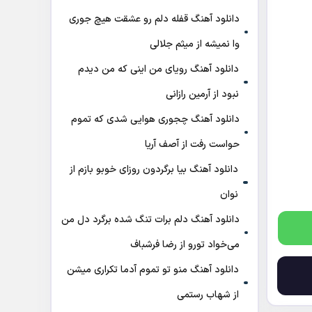
دانلود آهنگ قفله دلم رو عشقت هیچ جوری
وا نمیشه از میثم جلالی
دانلود آهنگ رویای من اینی که من دیدم
نبود از آرمین رازانی
دانلود آهنگ ﭼﺠﻮری ﻫﻮاﻳﻰ ﺷﺪی ﻛﻪ ﺗﻤﻮم
ﺣﻮاﺳﺖ رﻓﺖ از آصف آریا
دانلود آهنگ بیا برگردون روزای خوبو بازم از
نوان
دانلود آهنگ دلم برات تنگ شده برگرد دل من
می‌خواد تورو از رضا فرشباف
دانلود آهنگ منو تو تموم آدما تکراری میشن
از شهاب رستمی