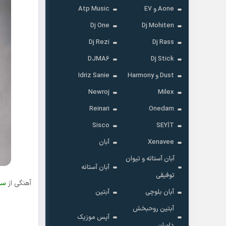
Aone و E7
Atp Music
Dj One
Dj Mohiten
Dj Rezi
Dj Rass
DJMA6
Dj Stick
Dust و Harmony
Idriz Sanie
Newroj
Milex
Reinari
Onedam
Sisco
SEYİT
Xenavee
آبان
آبان آستاته و تیوان
آبان آستانه
توفیقی
آهنگی از
سب
آبان بلوچی
آبتین
آبتین روحبخش
آپس موزیک
داوران