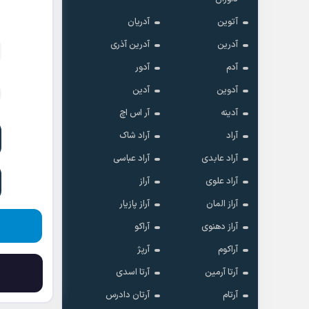
آتوین
آدریان
آدرین
آدرین آذری
آدم
آدور
آدوین
آدین
آدینه
آر اس اچ
آراد
آراد شاک
آراد عابدی
آراد عباسی
آراد علوی
آراز
آراز المان
آراز پازیار
آراز دهنوی
آراکو
آراکوم
آرپژ
آرتا آرمین
آرتا اسدی
آرتام
آرتان دادرس