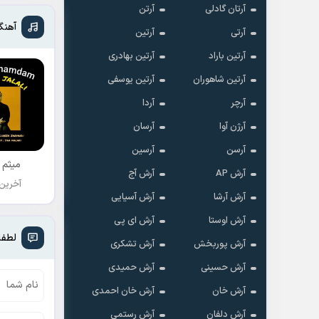
آرتان گادلی
آرتن
آهنگ
آرتی
آرتین
آرتین باراد
آرتین بهادری
آرتین شاهوران
آرتین یوسفی
آرچر
آردا
آرژن آوا
آرسان
آرسن
آرسین
میثم 
آرش AP
آرش آج
آخرین
آرش آرشا
آرش آسیایی
آرش اوستا
آرش ای پی
لطفا
آرش پوربخش
آرش تشکری
آرش حسینی
آرش حمیدی
آرش خان
آرش خان احمدی
آرش دلفان
آرش رستمى