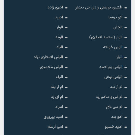
افشین یوسفی و دی جی دینیار
اکبری زاده
اکو پرشیا
اکورد
الجان
الوار
الوار (محمد اصغری)
الوند
الوین خواجه
الیاد
الیاز
الیاس افتخاری نژاد
الیاس پوراحمد
الیاس محمدی
الیاس نوعی
الیف
ام آر بند
ام ار بند
ام اس و سامیارزد
ام ای زد
ام سی داج
امراد
امو بند
امید پیروزی
امید خسرو
امیر آرسام