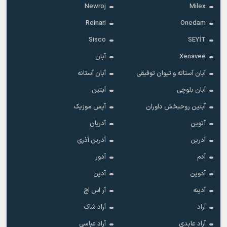
Newroj
Milex
Reinari
Onedam
Sisco
SEYİT
Xenavee
آبان
آبان آستاته و تیوان توفیقی
آبان آستانه
آبان بلوچی
آبتین
آبتین روحبخش داوران
آپس موزیک
آتوین
آدریان
آدرین
آدرین آذری
آدم
آدور
آدوین
آدین
آدینه
آر اس اچ
آراد
آراد شاک
آراد عابدی
آراد عباسی