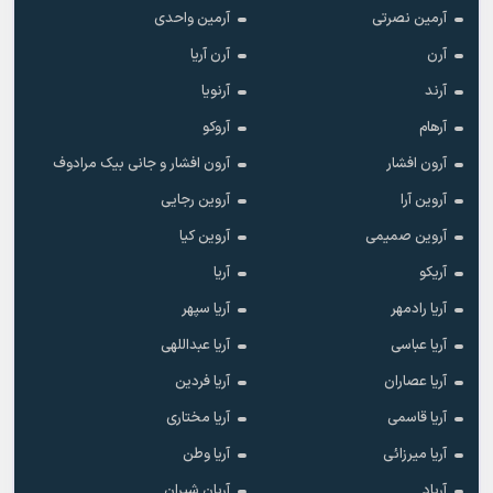
آرمین نصرتی
آرمین واحدی
آرن
آرن آریا
آرند
آرنویا
آرهام
آروکو
آرون افشار
آرون افشار و جانی بیک مرادوف
آروین آرا
آروین رجایی
آروین صمیمی
آروین کیا
آریکو
آریا
آریا رادمهر
آریا سپهر
آریا عباسی
آریا عبداللهی
آریا عصاران
آریا فردین
آریا قاسمی
آریا مختاری
آریا میرزائی
آریا وطن
آریاد
آریان شیران