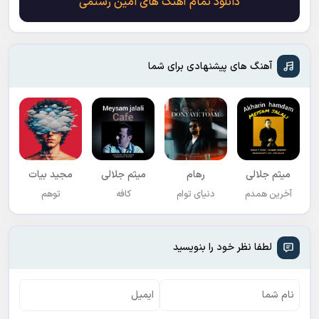
دانلود تمام آهنگ های امین رستمی
آهنگ های پیشنهادی برای شما
میثم جلالی
رهام
میثم جلالی
مجید بیات
آخرین همدم
دنیای توام
کافه
توهم
لطفا نظر خود را بنویسید