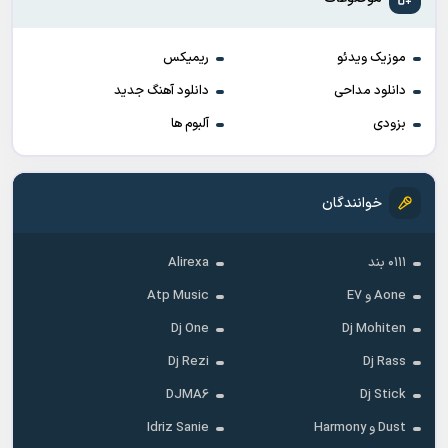
موزیک ویدئو
ریمیکس
دانلود مداحی
دانلود آهنگ جدید
بزودی
آلبوم ها
خوانندگان
۰۱۱۱ بند
Alirexa
Aone و E7
Atp Music
Dj One
Dj Mohiten
Dj Rezi
Dj Rass
DJMA6
Dj Stick
Dust و Harmony
Idriz Sanie