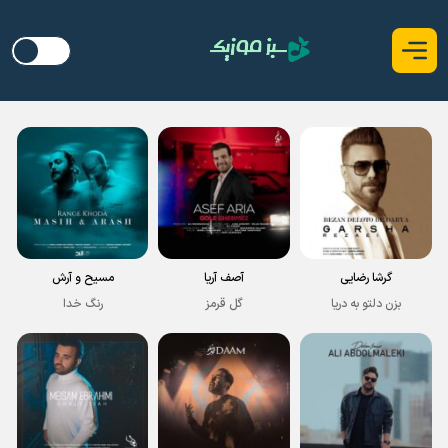
گرشا رضایی
آصف آریا
مسیح و آرش
بزن دلتو به دریا
گل قرمز
رنگ خدا