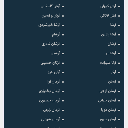
آرش کیهان
آرش گلمکانی
آرش لاکانی
آرش و آرمین
آرشا
آرشا خورشیدی
آرشا رادین
آرشام
آرشان
آرشان قادری
آرشاویر
آرشین
آرکا علیزاده
آرکان حسینی
آرکو
آرلی هِیْز
آرمان
آرمان آوا
آرمان اوجی
آرمان بختیاری
آرمان جهانی
آرمان خسروی
آرمان ذویا
آرمان زارعی
آرمان سرور
آرمان شهابی