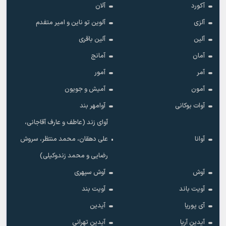
آکورد
آلان
آلزی
آلوین تو ناین و امیر متفدم
آلین
آلین باقری
آمان
آمانج
آمر
آمور
آمون
آمیش و جویون
آوات بوکانی
آوامهر بند
آوای زند (عاطف و عارف آقاجانی،
آوانا
علی دهقان، محمد منتظر، سروش
رضایی و محمد زندوکیلی)
آوش
آوش سپهری
آویت باند
آویت بند
آی پوریا
آیدین
آیدین آریا
آیدین تهرانی