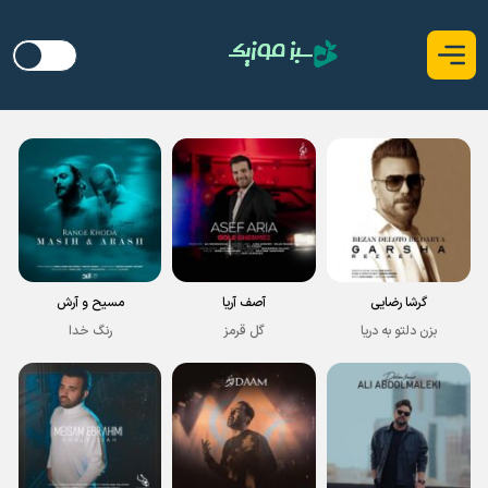
گرشا رضایی
آصف آریا
مسیح و آرش
بزن دلتو به دریا
گل قرمز
رنگ خدا