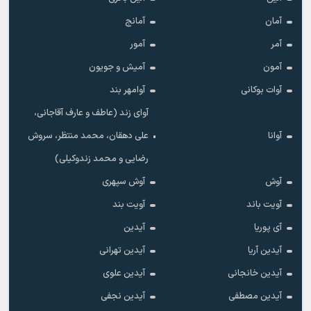
آمان
آمانج
آمر
آمور
آمون
آمیش و جویون
آوات بوکانی
آوامهر بند
آوای زند (عاطف و عارف آقاجانی،
آوانا
علی دهقان، محمد منتظر، سروش
رضایی و محمد زندوکیلی)
آوش
آوش سپهری
آویت باند
آویت بند
آی پوریا
آیدین
آیدین آریا
آیدین تهرانی
آیدین خانجانی
آیدین علوی
آیدین مصطفی
آیدین نجفی