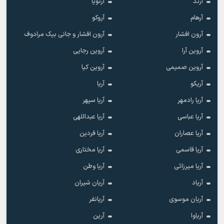
آرند
آرنویا
آرهام
آروکو
آرون افشار
آرون افشار و جانی بیک مرادوف
آروین آرا
آروین رجایی
آروین صمیمی
آروین کیا
آریکو
آریا
آریا رادمهر
آریا سپهر
آریا عباسی
آریا عبداللهی
آریا عصاران
آریا فردین
آریا قاسمی
آریا مختاری
آریا میرزائی
آریا وطن
آریاد
آریان شیران
آریان موسوی
آریانفر
آریاوا
آرین