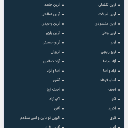
آرین تفضلی
آرین جاهد
آرین شرافت
آرین صالحی
آرین مقصودی
آرین وحیدی
آرین وطن
آرین یاری
آریو
آریو حسینی
آریو رایجی
آریوان
آزاد بیضا
آزاد کمالیان
آزاد و آسا
آسا و آزاد
آسا و فرهاد
آشور
آصف
آصف آریا
آکو
آکو آزاد
آکورد
آلان
آلزی
آلوین تو ناین و امیر متفدم
آلین
آلین باقری