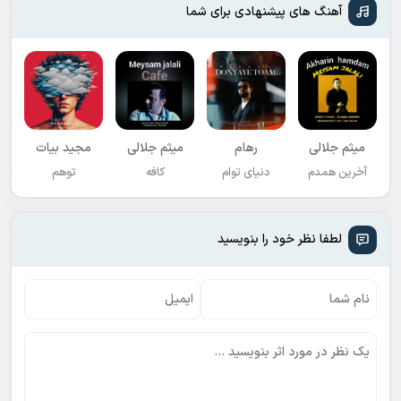
آهنگ های پیشنهادی برای شما
میثم جلالی
رهام
میثم جلالی
مجید بیات
آخرین همدم
دنیای توام
کافه
توهم
لطفا نظر خود را بنویسید