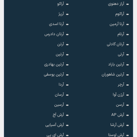
آراز دهنوی
آراکو
آراکوم
آرپژ
آرتا آرمین
آرتا اسدی
آرتام
آرتان دادرس
آرتان گادلی
آرتن
آرتی
آرتین
آرتین باراد
آرتین بهادری
آرتین شاهوران
آرتین یوسفی
آرچر
آردا
آرژن آوا
آرسان
آرسن
آرسین
آرش AP
آرش آج
آرش آرشا
آرش آسیایی
آرش اوستا
آرش ای پی