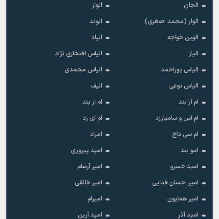
الجان
الوار
الوار (محمد اصغری)
الوند
الوین خواجه
الیاد
الیاز
الیاس افتخاری نژاد
الیاس پوراحمد
الیاس محمدی
الیاس نوعی
الیف
ام آر بند
ام ار بند
ام اس و سامیارزد
ام ای زد
ام سی داج
امراد
امو بند
امید پیروزی
امید خسرو
امیر آرسام
امیر احسان فدایی
امیر خالقى
امیر همایون
امیرام
امید آذر
امید آرین