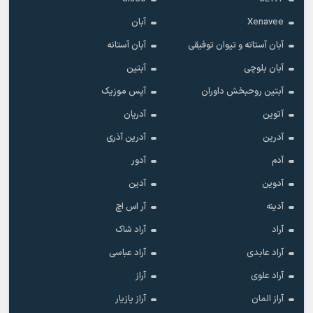
Xenavee
آبان
آبان آستاته و تیوان توفیقی
آبان آستانه
آبان بلوچی
آبتین
آبتین روحبخش داوران
آپس موزیک
آتوین
آدریان
آدرین
آدرین آذری
آدم
آدور
آدوین
آدین
آدینه
آر اس اچ
آراد
آراد شاک
آراد عابدی
آراد عباسی
آراد علوی
آراز
آراز المان
آراز پازیار