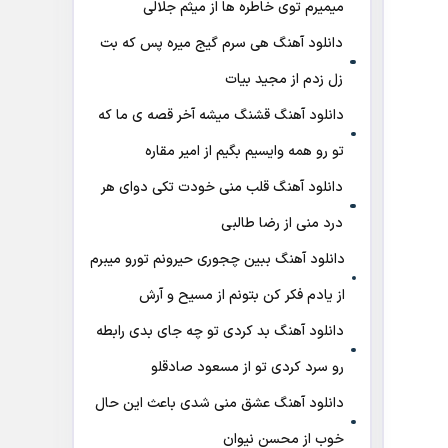
میمیرم توی خاطره ها از میثم جلالی
دانلود آهنگ هی سرم گیج میره‌ پس که بت
زل زدم از مجید بیات
دانلود آهنگ ﻗﺸﻨﮓ ﻣﻴﺸﻪ آﺧﺮ ﻗﺼﻪ ی ﻣﺎ ﻛﻪ
ﺗﻮ رو ﻫﻤﻪ واﻳﺴﻴﻢ ﺑﮕﻴﻢ از امیر مقاره
دانلود آهنگ قلب منی خودت تکی دوای هر
درد منی از رضا طالبی
دانلود آهنگ ببین چجوری حیرونم تورو میبرم
از یادم فکر کن بتونم از مسیح و آرش
دانلود آهنگ بد کردی تو چه جای بدی رابطه
رو سرد کردی تو از مسعود صادقلو
دانلود آهنگ عشق منی شدی باعث این حال
خوب از محسن نیوان