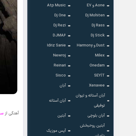
Aone و E7
Atp Music
Dj One
Dj Mohiten
Dj Rezi
Dj Rass
DJMA6
Dj Stick
Dust و Harmony
Idriz Sanie
Newroj
Milex
Reinari
Onedam
Sisco
SEYİT
Xenavee
آبان
آبان آستاته و تیوان
آبان آستانه
توفیقی
آهنگی از
سب
آبان بلوچی
آبتین
آبتین روحبخش
آپس موزیک
داوران