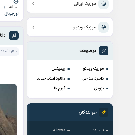
موزیک ایرانی
خانه
»
د
اورجینال
موزیک ویدیو
دان
موضوعات
دانلود آهنگ
موزیک ویدئو
ریمیکس
دانلود مداحی
دانلود آهنگ جدید
بزودی
آلبوم ها
خوانندگان
۰۱۱۱ بند
Alirexa