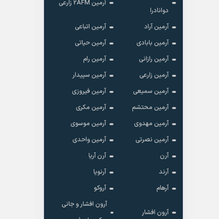
آرمین 2AFM زارعی
دوانادرا
آرمین آراد
آرمین اتباعی
آرمین بابادی
آرمین حیاتی
آرمین رازانی
آرمین رام
آرمین زارعی
آرمین سپیدار
آرمین سمیعی
آرمین فیروزی
آرمین محتشم
آرمین مکری
آرمین مهدوی
آرمین موسوی
آرمین نصرتی
آرمین واحدی
آرن
آرن آریا
آرند
آرنویا
آرهام
آروکو
آرون افشار و جانی
آرون افشار