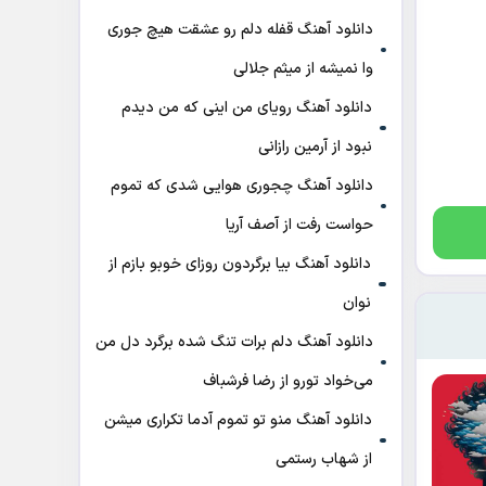
دانلود آهنگ قفله دلم رو عشقت هیچ جوری
وا نمیشه از میثم جلالی
دانلود آهنگ رویای من اینی که من دیدم
نبود از آرمین رازانی
دانلود آهنگ ﭼﺠﻮری ﻫﻮاﻳﻰ ﺷﺪی ﻛﻪ ﺗﻤﻮم
ﺣﻮاﺳﺖ رﻓﺖ از آصف آریا
دانلود آهنگ بیا برگردون روزای خوبو بازم از
نوان
دانلود آهنگ دلم برات تنگ شده برگرد دل من
می‌خواد تورو از رضا فرشباف
دانلود آهنگ منو تو تموم آدما تکراری میشن
از شهاب رستمی