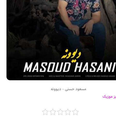
مسعود حسنی – دیوونه
ز موزیک