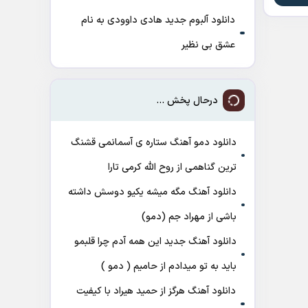
دانلود آلبوم جدید هادی داوودی به نام
عشق بی نظیر
درحال پخش ...
دانلود دمو آهنگ ﺳﺘﺎره ی آﺳﻤﺎﻧﻤﻰ ﻗﺸﻨﮓ
ﺗﺮﻳﻦ ﮔﻨﺎﻫﻤﻰ از روح الله کرمی تارا
دانلود آهنگ مگه میشه یکیو دوسش داشته
باشی از مهراد جم (دمو)
دانلود آهنگ جدید این همه آدم چرا قلبمو
باید به تو میدادم از حامیم ( دمو )
دانلود آهنگ هرگز از حمید هیراد با کیفیت