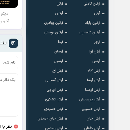
آرتان گادلی
آرتن
میثم 
آرتی
آرتین
آخرین
آرتین باراد
آرتین بهادری
آرتین شاهوران
آرتین یوسفی
آرچر
آردا
لطفا
آرژن آوا
آرسان
آرسن
آرسین
آرش AP
آرش آج
آرش آرشا
آرش آسیایی
آرش اوستا
آرش ای پی
آرش پوربخش
آرش تشکری
آرش حسینی
آرش حمیدی
آرش خان
آرش خان احمدی
نظر با 
آرش دلفان
آرش رستمى