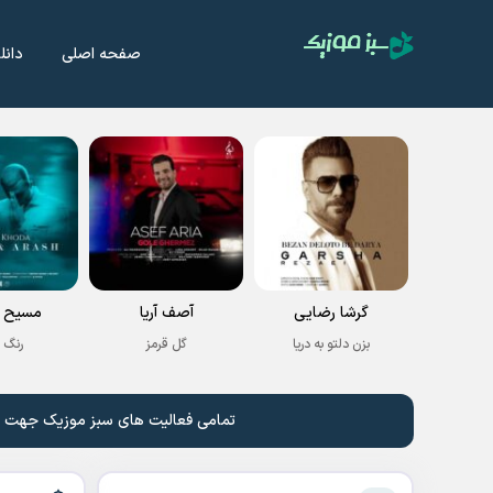
صفحه اصلی
دانل
گرشا رضایی
آصف آریا
مسیح و
بزن دلتو به دریا
گل قرمز
رنگ 
تمامی فعالیت های سبز موزیک جهت نشر