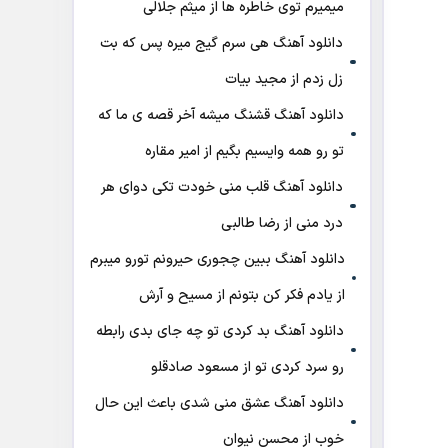
میمیرم توی خاطره ها از میثم جلالی
دانلود آهنگ هی سرم گیج میره‌ پس که بت
زل زدم از مجید بیات
دانلود آهنگ ﻗﺸﻨﮓ ﻣﻴﺸﻪ آﺧﺮ ﻗﺼﻪ ی ﻣﺎ ﻛﻪ
ﺗﻮ رو ﻫﻤﻪ واﻳﺴﻴﻢ ﺑﮕﻴﻢ از امیر مقاره
دانلود آهنگ قلب منی خودت تکی دوای هر
درد منی از رضا طالبی
دانلود آهنگ ببین چجوری حیرونم تورو میبرم
از یادم فکر کن بتونم از مسیح و آرش
دانلود آهنگ بد کردی تو چه جای بدی رابطه
رو سرد کردی تو از مسعود صادقلو
دانلود آهنگ عشق منی شدی باعث این حال
خوب از محسن نیوان