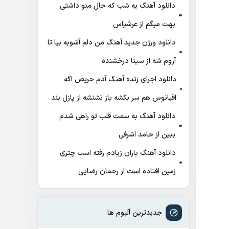
دانلود آهنگ ﻳﻪ ﺷﺐ ﻛﻪ ﺣﺎل ﻣﻨﻮ داﺷﺘﻰ
ﺑﻬﺖ میگم از عرشیاس
دانلود ورژن جدید آهنگ من دلم آشوبه بیا تا
آروم شه از سینا درخشنده
دانلود اجرای زنده آهنگ آدم حریص اگه
اقیانوس هم سر بکشه باز تشنشه از پازل بند
دانلود آهنگ به سمت قلب تو راهی شدم
ببین از حامد اشرفی
دانلود آهنگ باران زیادم رفته است چتری
زمین افتاده است از رحمان رضایی
جدیدترین آلبوم ها