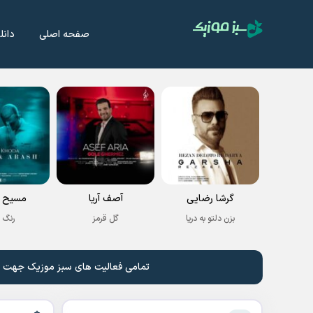
صفحه اصلی
دانل
گرشا رضایی
آصف آریا
مسیح و
بزن دلتو به دریا
گل قرمز
رنگ 
تمامی فعالیت های سبز موزیک جهت نشر