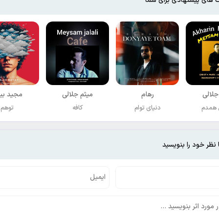
 های پیشنهادی برای شما
جلالی
رهام
میثم جلالی
مجید بی
 همدم
دنیای توام
کافه
توهم
 نظر خود را بنویسید