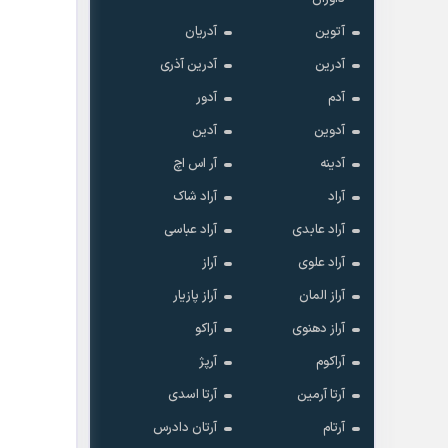
آتوین
آدریان
آدرین
آدرین آذری
آدم
آدور
آدوین
آدین
آدینه
آر اس اچ
آراد
آراد شاک
آراد عابدی
آراد عباسی
آراد علوی
آراز
آراز المان
آراز پازیار
آراز دهنوی
آراکو
آراکوم
آرپژ
آرتا آرمین
آرتا اسدی
آرتام
آرتان دادرس