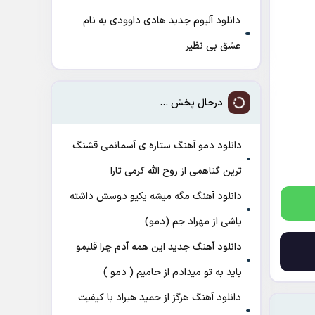
دانلود آلبوم جدید هادی داوودی به نام
عشق بی نظیر
درحال پخش ...
دانلود دمو آهنگ ﺳﺘﺎره ی آﺳﻤﺎﻧﻤﻰ ﻗﺸﻨﮓ
ﺗﺮﻳﻦ ﮔﻨﺎﻫﻤﻰ از روح الله کرمی تارا
دانلود آهنگ مگه میشه یکیو دوسش داشته
باشی از مهراد جم (دمو)
دانلود آهنگ جدید این همه آدم چرا قلبمو
باید به تو میدادم از حامیم ( دمو )
دانلود آهنگ هرگز از حمید هیراد با کیفیت