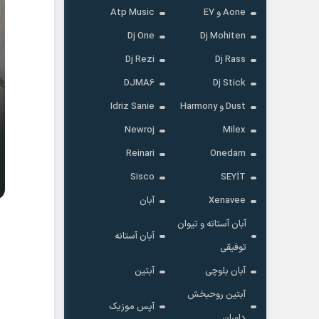
Aone و E7
Atp Music
Dj One
Dj Mohiten
Dj Rezi
Dj Rass
DJMA6
Dj Stick
Dust و Harmony
Idriz Sanie
Newroj
Milex
Reinari
Onedam
Sisco
SEYİT
Xenavee
آبان
آبان آستاته و تیوان
آبان آستانه
توفیقی
آبان بلوچی
آبتین
آبتین روحبخش
آپس موزیک
داوران