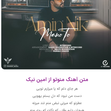
متن آهنگ منوتو از امین نیک
هر جای دلم که پا میزارم تویی
دست من نبود که دل بستم یهویی
عطرتو که میزنی نبض منم تند میزنه
هیجان دارم وقتی که نگات که روی منه