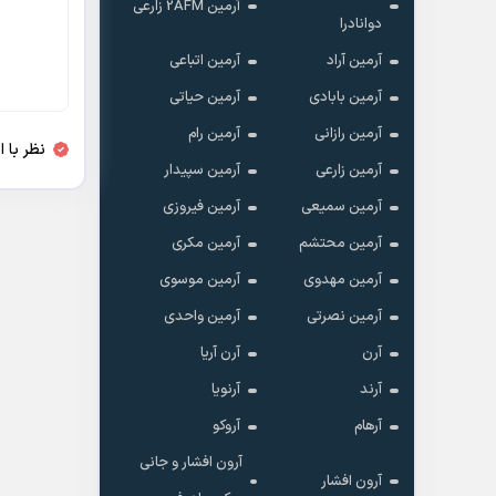
آرمین 2AFM زارعی
دوانادرا
آرمین آراد
آرمین اتباعی
آرمین بابادی
آرمین حیاتی
آرمین رازانی
آرمین رام
نظر با 
آرمین زارعی
آرمین سپیدار
آرمین سمیعی
آرمین فیروزی
آرمین محتشم
آرمین مکری
آرمین مهدوی
آرمین موسوی
آرمین نصرتی
آرمین واحدی
آرن
آرن آریا
آرند
آرنویا
آرهام
آروکو
آرون افشار و جانی
آرون افشار