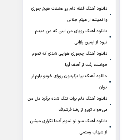
دانلود آهنگ قفله دلم رو عشقت هیچ جوری
وا نمیشه از میثم جلالی
دانلود آهنگ رویای من اینی که من دیدم
نبود از آرمین رازانی
دانلود آهنگ ﭼﺠﻮری ﻫﻮاﻳﻰ ﺷﺪی ﻛﻪ ﺗﻤﻮم
ﺣﻮاﺳﺖ رﻓﺖ از آصف آریا
دانلود آهنگ بیا برگردون روزای خوبو بازم از
نوان
دانلود آهنگ دلم برات تنگ شده برگرد دل من
می‌خواد تورو از رضا فرشباف
دانلود آهنگ منو تو تموم آدما تکراری میشن
از شهاب رستمی