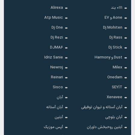
۰۱۱۱ بند
Alirexa
Aone و E7
Atp Music
Dj One
Dj Mohiten
Dj Rezi
Dj Rass
DJMA6
Dj Stick
Dust و Harmony
Idriz Sanie
Newroj
Milex
Reinari
Onedam
Sisco
SEYİT
Xenavee
آبان
آبان آستاته و تیوان توفیقی
آبان آستانه
آبان بلوچی
آبتین
آبتین روحبخش داوران
آپس موزیک