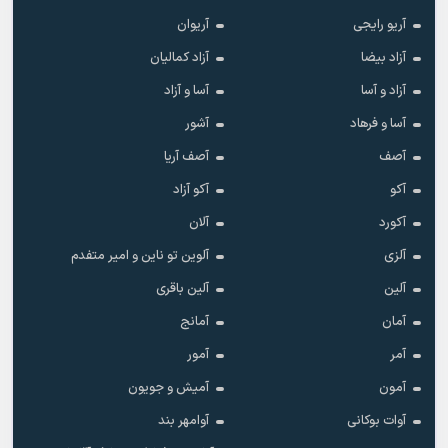
آریو رایجی
آریوان
آزاد بیضا
آزاد کمالیان
آزاد و آسا
آسا و آزاد
آسا و فرهاد
آشور
آصف
آصف آریا
آکو
آکو آزاد
آکورد
آلان
آلزی
آلوین تو ناین و امیر متفدم
آلین
آلین باقری
آمان
آمانج
آمر
آمور
آمون
آمیش و جویون
آوات بوکانی
آوامهر بند