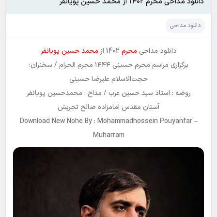
دانلود مداحی محرم ۱۴۰۲ از محمد حسین پویانفر
دانلود مداحی
دانلود مداحی
محرم
1402 از
محمد حسین پویانفر
برگزاری مراسم محرم حسینی ۱۴۴۴ محرم الحرام / سخنران:
حجت‌الاسلام‌ علیرضا‌ حسینی
روضه‌ : ‌استاد‌ سید‌ حسین‌ عرب / مداح : محمدحسین پویانفر
آستان‌ مقدس‌ امامزاده‌ صالح‌ تجریش
Download New Nohe By : Mohammadhossein Pouyanfar –
Muharram