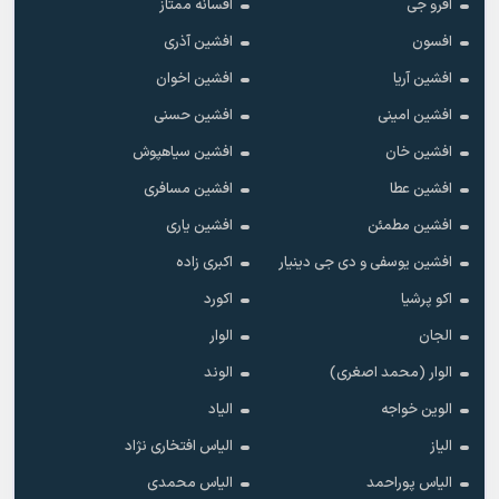
افرو جی
افسانه ممتاز
افسون
افشین آذری
افشین آریا
افشین اخوان
افشین امینی
افشین حسنی
افشین خان
افشین سیاهپوش
افشین عطا
افشین مسافری
افشین مطمئن
افشین یاری
افشین یوسفی و دی جی دینیار
اکبری زاده
اکو پرشیا
اکورد
الجان
الوار
الوار (محمد اصغری)
الوند
الوین خواجه
الیاد
الیاز
الیاس افتخاری نژاد
الیاس پوراحمد
الیاس محمدی