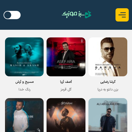
گرشا رضایی
آصف آریا
مسیح و آرش
بزن دلتو به دریا
گل قرمز
رنگ خدا