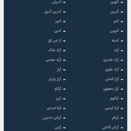
آتوین
آدریان
آدرین
آدرین آذری
آدم
آدور
آدوین
آدین
آدینه
آر اس اچ
آراد
آراد شاک
آراد عابدی
آراد عباسی
آراد علوی
آراز
آراز المان
آراز پازیار
آراز دهنوی
آراکو
آراکوم
آرپژ
آرتا آرمین
آرتا اسدی
آرتام
آرتان دادرس
آرتان گادلی
آرتن