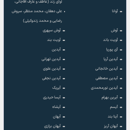
آوای زند (عاطف و عارف آقاجانی،
آوانا
علی دهقان، محمد منتظر، سروش
رضایی و محمد زندوکیلی)
آوش
آوش سپهری
آویت باند
آویت بند
آی پوریا
آیدین
آیدین آریا
آیدین تهرانی
آیدین خانجانی
آیدین علوی
آیدین مصطفی
آیدین نجفی
آیدین نورمحمدی
آیریک
آیرین بهرام
آیسا حیدری
آیسم
آیشاه
آینا بند
آیهان
آیهان آریز
آیهان بزازی