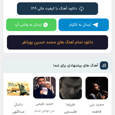
دانلود آهنگ با کیفیت عالی 128
ارسال به تلگرام
ارسال به واتس آپ
دانلود تمام آهنگ های محمد حسین پویانفر
آهنگ های پیشنهادی برای شما
حمید علیمی
مجید بنی
علیرضا
دانیال
من عوض شدم
فاطمه
طلیسچی
عبداللهی