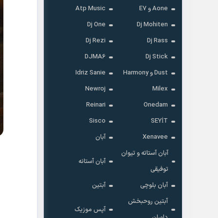
Aone و E7
Atp Music
Dj One
Dj Mohiten
Dj Rezi
Dj Rass
DJMA6
Dj Stick
Dust و Harmony
Idriz Sanie
Newroj
Milex
Reinari
Onedam
Sisco
SEYİT
Xenavee
آبان
آبان آستاته و تیوان
آبان آستانه
توفیقی
آبان بلوچی
آبتین
آبتین روحبخش
آپس موزیک
داوران