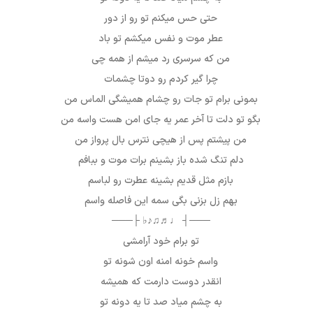
حتی حس میکنم تو رو از دور
عطر موت و نفس میکشم تو باد
من که سرسری رد میشم از همه چی
چرا گیر کردم رو دوتا چشمات
بمونی برام تو جات رو چشام همیشگی الماس من
بگو تو دلت تا آخر عمر یه جای امن هست واسه من
من پیشتم پس از هیچی نترس بال پرواز من
دلم تنگ شده باز بشینم برات موت و ببافم
بازم مثل قدیم بشینه عطرت رو لباسم
بهم زل بزنی بگی سمه این فاصله واسم
───┤ ♩♬♫♪♭ ├───
تو برام خود آرامشی
واسم خونه امنه اون شونه تو
انقدر دوست دارمت که همیشه
به چشم میاد صد تا یه دونه تو