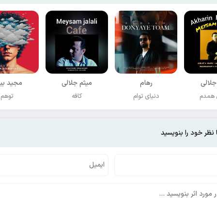
جلالی
رهام
میثم جلالی
مجید بی
 همدم
دنیای توام
کافه
توهم
 نظر خود را بنویسید