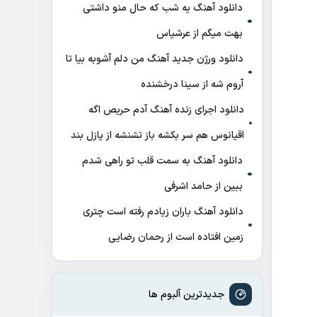
دانلود آهنگ ﻳﻪ ﺷﺐ ﻛﻪ ﺣﺎل ﻣﻨﻮ داﺷﺘﻰ
ﺑﻬﺖ میگم از عرشیاس
دانلود ورژن جدید آهنگ من دلم آشوبه بیا تا
آروم شه از سینا درخشنده
دانلود اجرای زنده آهنگ آدم حریص اگه
اقیانوس هم سر بکشه باز تشنشه از پازل بند
دانلود آهنگ به سمت قلب تو راهی شدم
ببین از حامد اشرفی
دانلود آهنگ باران زیادم رفته است چتری
زمین افتاده است از رحمان رضایی
جدیدترین آلبوم ها