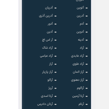
آتوین
آدریان
آدرین
آدرین آذری
آدم
آدور
آدوین
آدین
آدینه
آر اس اچ
آراد
آراد شاک
آراد عابدی
آراد عباسی
آراد علوی
آراز
آراز المان
آراز پازیار
آراز دهنوی
آراکو
آراکوم
آرپژ
آرتا آرمین
آرتا اسدی
آرتام
آرتان دادرس