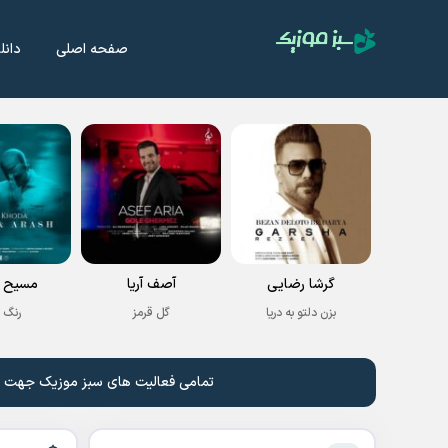
صفحه اصلی
دانل
گرشا رضایی
آصف آریا
مسیح و
بزن دلتو به دریا
گل قرمز
رنگ 
تمامی فعالیت های سبز موزیک جهت نشر