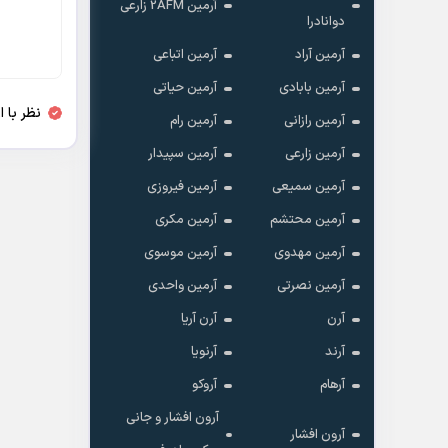
آرمین 2AFM زارعی
دوانادرا
آرمین آراد
آرمین اتباعی
آرمین بابادی
آرمین حیاتی
نظر با 
آرمین رازانی
آرمین رام
آرمین زارعی
آرمین سپیدار
آرمین سمیعی
آرمین فیروزی
آرمین محتشم
آرمین مکری
آرمین مهدوی
آرمین موسوی
آرمین نصرتی
آرمین واحدی
آرن
آرن آریا
آرند
آرنویا
آرهام
آروکو
آرون افشار و جانی
آرون افشار