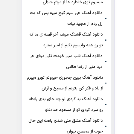
میمیرم توی خاطره ها از میثم جلالی
دانلود آهنگ هی سرم گیج میره‌ پس که بت
زل زدم از مجید بیات
دانلود آهنگ ﻗﺸﻨﮓ ﻣﻴﺸﻪ آﺧﺮ ﻗﺼﻪ ی ﻣﺎ ﻛﻪ
ﺗﻮ رو ﻫﻤﻪ واﻳﺴﻴﻢ ﺑﮕﻴﻢ از امیر مقاره
دانلود آهنگ قلب منی خودت تکی دوای هر
درد منی از رضا طالبی
دانلود آهنگ ببین چجوری حیرونم تورو میبرم
از یادم فکر کن بتونم از مسیح و آرش
دانلود آهنگ بد کردی تو چه جای بدی رابطه
رو سرد کردی تو از مسعود صادقلو
دانلود آهنگ عشق منی شدی باعث این حال
خوب از محسن نیوان