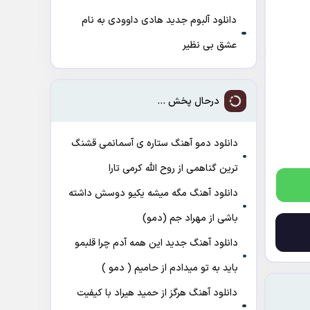
دانلود آلبوم جدید هادی داوودی به نام
عشق بی نظیر
درحال پخش ...
دانلود دمو آهنگ ﺳﺘﺎره ی آﺳﻤﺎﻧﻤﻰ ﻗﺸﻨﮓ
ﺗﺮﻳﻦ ﮔﻨﺎﻫﻤﻰ از روح الله کرمی تارا
دانلود آهنگ مگه میشه یکیو دوسش داشته
باشی از مهراد جم (دمو)
دانلود آهنگ جدید این همه آدم چرا قلبمو
باید به تو میدادم از حامیم ( دمو )
دانلود آهنگ هرگز از حمید هیراد با کیفیت