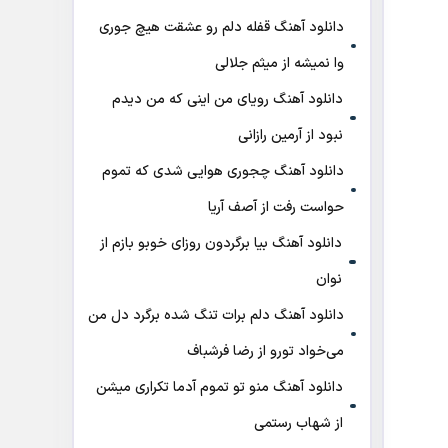
دانلود آهنگ قفله دلم رو عشقت هیچ جوری
وا نمیشه از میثم جلالی
دانلود آهنگ رویای من اینی که من دیدم
نبود از آرمین رازانی
دانلود آهنگ ﭼﺠﻮری ﻫﻮاﻳﻰ ﺷﺪی ﻛﻪ ﺗﻤﻮم
ﺣﻮاﺳﺖ رﻓﺖ از آصف آریا
دانلود آهنگ بیا برگردون روزای خوبو بازم از
نوان
دانلود آهنگ دلم برات تنگ شده برگرد دل من
می‌خواد تورو از رضا فرشباف
دانلود آهنگ منو تو تموم آدما تکراری میشن
از شهاب رستمی