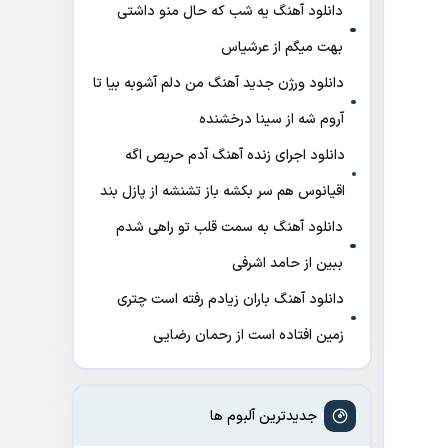
دانلود آهنگ ﻳﻪ ﺷﺐ ﻛﻪ ﺣﺎل ﻣﻨﻮ داﺷﺘﻰ
ﺑﻬﺖ میگم از عرشیاس
دانلود ورژن جدید آهنگ من دلم آشوبه بیا تا
آروم شه از سینا درخشنده
دانلود اجرای زنده آهنگ آدم حریص اگه
اقیانوس هم سر بکشه باز تشنشه از پازل بند
دانلود آهنگ به سمت قلب تو راهی شدم
ببین از حامد اشرفی
دانلود آهنگ باران زیادم رفته است چتری
زمین افتاده است از رحمان رضایی
جدیدترین آلبوم ها