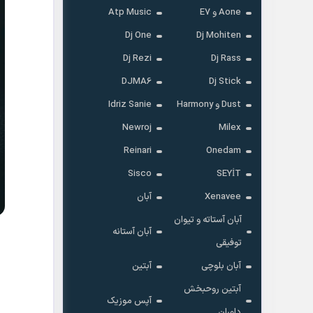
Aone و E7
Atp Music
Dj One
Dj Mohiten
Dj Rezi
Dj Rass
DJMA6
Dj Stick
Dust و Harmony
Idriz Sanie
Newroj
Milex
Reinari
Onedam
Sisco
SEYİT
Xenavee
آبان
آبان آستاته و تیوان
آبان آستانه
توفیقی
آبان بلوچی
آبتین
آبتین روحبخش
آپس موزیک
داوران