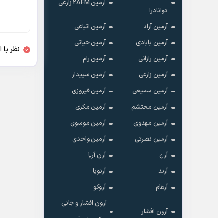
آرمین 2AFM زارعی
دوانادرا
آرمین آراد
آرمین اتباعی
آرمین بابادی
آرمین حیاتی
نظر با 
آرمین رازانی
آرمین رام
آرمین زارعی
آرمین سپیدار
آرمین سمیعی
آرمین فیروزی
آرمین محتشم
آرمین مکری
آرمین مهدوی
آرمین موسوی
آرمین نصرتی
آرمین واحدی
آرن
آرن آریا
آرند
آرنویا
آرهام
آروکو
آرون افشار و جانی
آرون افشار