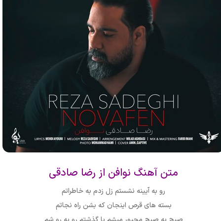
متن آهنگ نوافن از رضا صادقی
رو به آیینه نشستم زل زدم به خاطراتم
بسته های قرص اینجان که بشن راه نجاتم
صبح به صبح مجبور میشم با گذشتم رو به رو شم