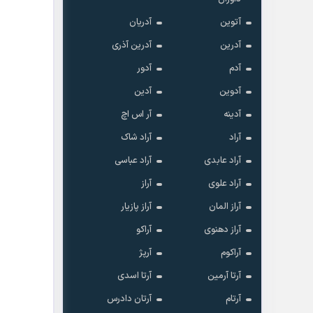
آتوین
آدریان
آدرین
آدرین آذری
آدم
آدور
آدوین
آدین
آدینه
آر اس اچ
آراد
آراد شاک
آراد عابدی
آراد عباسی
آراد علوی
آراز
آراز المان
آراز پازیار
آراز دهنوی
آراکو
آراکوم
آرپژ
آرتا آرمین
آرتا اسدی
آرتام
آرتان دادرس