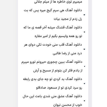
میمیرم توی خاطره ها از میثم جلالی
دانلود آهنگ هی سرم گیج میره‌ پس که بت
زل زدم از مجید بیات
دانلود آهنگ ﻗﺸﻨﮓ ﻣﻴﺸﻪ آﺧﺮ ﻗﺼﻪ ی ﻣﺎ ﻛﻪ
ﺗﻮ رو ﻫﻤﻪ واﻳﺴﻴﻢ ﺑﮕﻴﻢ از امیر مقاره
دانلود آهنگ قلب منی خودت تکی دوای هر
درد منی از رضا طالبی
دانلود آهنگ ببین چجوری حیرونم تورو میبرم
از یادم فکر کن بتونم از مسیح و آرش
دانلود آهنگ بد کردی تو چه جای بدی رابطه
رو سرد کردی تو از مسعود صادقلو
دانلود آهنگ عشق منی شدی باعث این حال
خوب از محسن نیوان