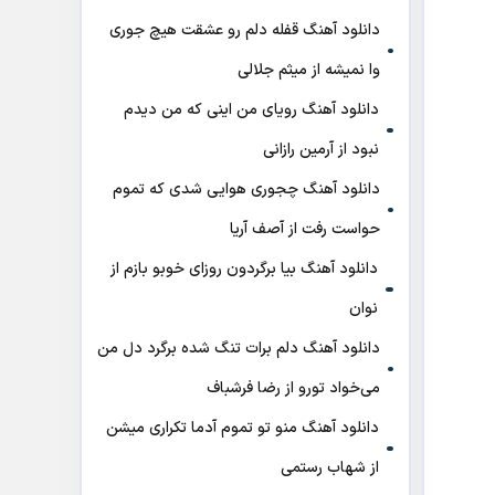
دانلود آهنگ قفله دلم رو عشقت هیچ جوری
وا نمیشه از میثم جلالی
دانلود آهنگ رویای من اینی که من دیدم
نبود از آرمین رازانی
دانلود آهنگ ﭼﺠﻮری ﻫﻮاﻳﻰ ﺷﺪی ﻛﻪ ﺗﻤﻮم
ﺣﻮاﺳﺖ رﻓﺖ از آصف آریا
دانلود آهنگ بیا برگردون روزای خوبو بازم از
نوان
دانلود آهنگ دلم برات تنگ شده برگرد دل من
می‌خواد تورو از رضا فرشباف
دانلود آهنگ منو تو تموم آدما تکراری میشن
از شهاب رستمی