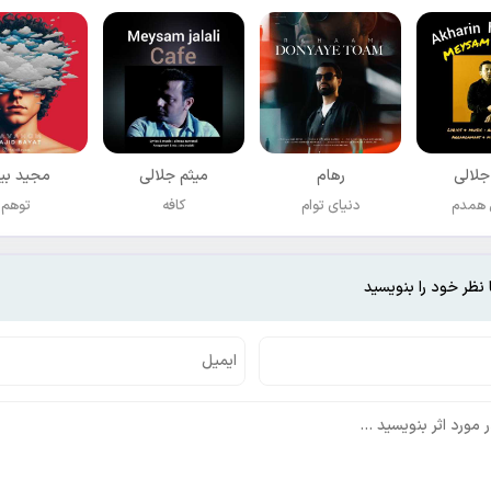
جلالی
رهام
میثم جلالی
مجید بی
 همدم
دنیای توام
کافه
توهم
 نظر خود را بنویسید