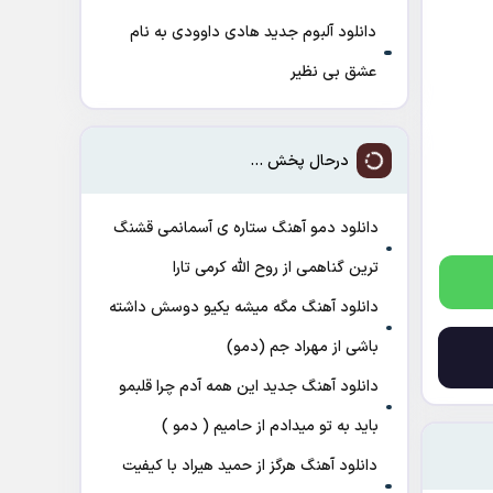
دانلود آلبوم جدید هادی داوودی به نام
عشق بی نظیر
درحال پخش ...
دانلود دمو آهنگ ﺳﺘﺎره ی آﺳﻤﺎﻧﻤﻰ ﻗﺸﻨﮓ
ﺗﺮﻳﻦ ﮔﻨﺎﻫﻤﻰ از روح الله کرمی تارا
دانلود آهنگ مگه میشه یکیو دوسش داشته
باشی از مهراد جم (دمو)
دانلود آهنگ جدید این همه آدم چرا قلبمو
باید به تو میدادم از حامیم ( دمو )
دانلود آهنگ هرگز از حمید هیراد با کیفیت