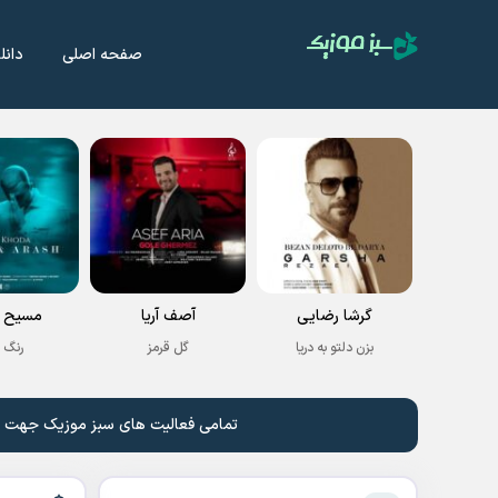
صفحه اصلی
دانل
گرشا رضایی
آصف آریا
مسیح و
بزن دلتو به دریا
گل قرمز
رنگ 
تمامی فعالیت های سبز موزیک جهت نشر