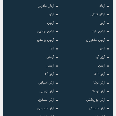
آرتام
آرتان دادرس
آرتان گادلی
آرتن
آرتی
آرتین
آرتین باراد
آرتین بهادری
آرتین شاهوران
آرتین یوسفی
آرچر
آردا
آرژن آوا
آرسان
آرسن
آرسین
آرش AP
آرش آج
آرش آرشا
آرش آسیایی
آرش اوستا
آرش ای پی
آرش پوربخش
آرش تشکری
آرش حسینی
آرش حمیدی