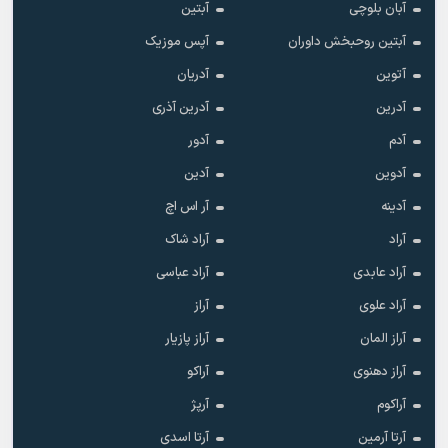
آبان بلوچی
آبتین
آبتین روحبخش داوران
آپس موزیک
آتوین
آدریان
آدرین
آدرین آذری
آدم
آدور
آدوین
آدین
آدینه
آر اس اچ
آراد
آراد شاک
آراد عابدی
آراد عباسی
آراد علوی
آراز
آراز المان
آراز پازیار
آراز دهنوی
آراکو
آراکوم
آرپژ
آرتا آرمین
آرتا اسدی