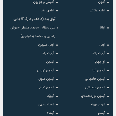
آمون
آمیش و جویون
آوات بوکانی
آوامهر بند
آوای زند (عاطف و عارف آقاجانی،
آوانا
علی دهقان، محمد منتظر، سروش
رضایی و محمد زندوکیلی)
آوش
آوش سپهری
آویت باند
آویت بند
آی پوریا
آیدین
آیدین آریا
آیدین تهرانی
آیدین خانجانی
آیدین علوی
آیدین مصطفی
آیدین نجفی
آیدین نورمحمدی
آیریک
آیرین بهرام
آیسا حیدری
آیسم
آیشاه