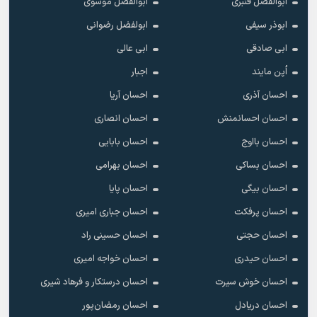
ابوالفضل قنبری
ابوالفضل موسوی
ابوذر سیفی
ابولفضل رضوانی
ابی صادقی
ابی عالی
اُپن مایند
اجبار
احسان آذری
احسان آریا
احسان احسانمنش
احسان انصاری
احسان بااوج
احسان بابایی
احسان بساکی
احسان بهرامی
احسان بیگی
احسان پایا
احسان پرفکت
احسان جباری امیری
احسان حجتی
احسان حسینی راد
احسان حیدری
احسان خواجه امیری
احسان خوش سیرت
احسان درستکار و فرهاد شیرى
احسان دریادل
احسان رمضان‌پور