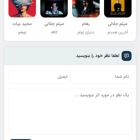
میثم جلالی
رهام
میثم جلالی
مجید بیات
آخرین همدم
دنیای توام
کافه
توهم
لطفا نظر خود را بنویسید