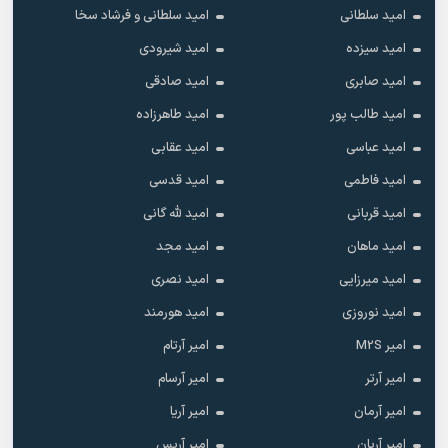
امید سلطانی
امید سلطانی و فرشاد سخا
امید سیزده
امید شیرودی
امید صابری
امید صادقی
امید طالب پور
امید طاهرزاده
امید عباسی
امید عقابی
امید فاطمی
امید قدسی
امید قربانی
امید لله گانی
امید ماهان
امید مجد
امید میرزایی
امید نصری
امید نوروزی
امید هورمند
امیر M2S
امیر آرتام
امیر آرتر
امیر آرسام
امیر آرمان
امیر آریا
امیر آریان
امیر آریس