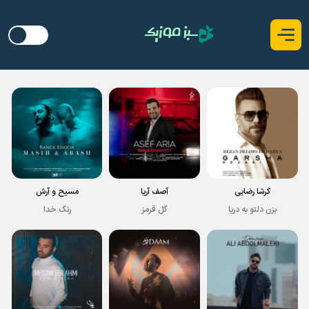
گرشا رضایی
آصف آریا
مسیح و آرش
بزن دلتو به دریا
گل قرمز
رنگ خدا