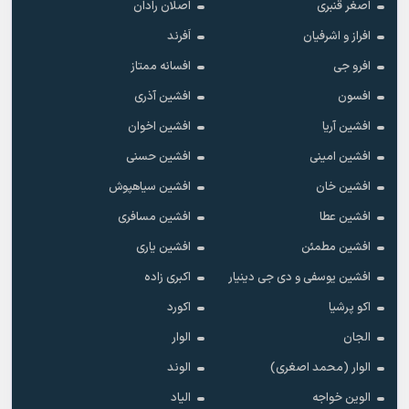
اصغر قنبری
اصلان رادان
افراز و اشرفیان
اَفرند
افرو جی
افسانه ممتاز
افسون
افشین آذری
افشین آریا
افشین اخوان
افشین امینی
افشین حسنی
افشین خان
افشین سیاهپوش
افشین عطا
افشین مسافری
افشین مطمئن
افشین یاری
افشین یوسفی و دی جی دینیار
اکبری زاده
اکو پرشیا
اکورد
الجان
الوار
الوار (محمد اصغری)
الوند
الوین خواجه
الیاد