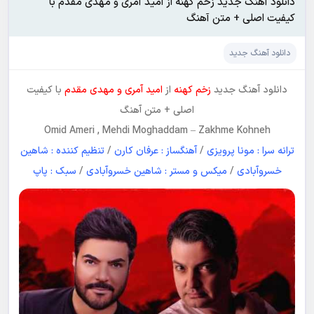
دانلود آهنگ جدید زخم کهنه از امید آمری و مهدی مقدم با
کیفیت اصلی + متن آهنگ
دانلود آهنگ جدید
دانلود آهنگ جدید
زخم کهنه
از
امید آمری و مهدی مقدم
با کیفیت
اصلی + متن آهنگ
Omid Ameri , Mehdi Moghaddam
–
Zakhme Kohneh
ترانه سرا : مونا پرویزی
/
آهنگساز : عرفان کارن
/
تنظیم کننده : شاهین
خسروآبادی
/
میکس و مستر : شاهین خسروآبادی
/
سبک : پاپ