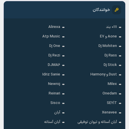
خوانندگان
۰۱۱۱ بند
Alirexa
Aone و E7
Atp Music
Dj One
Dj Mohiten
Dj Rezi
Dj Rass
DJMA6
Dj Stick
Dust و Harmony
Idriz Sanie
Newroj
Milex
Reinari
Onedam
Sisco
SEYİT
Xenavee
آبان
آبان آستاته و تیوان توفیقی
آبان آستانه