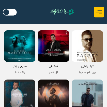
گرشا رضایی
آصف آریا
مسیح و آرش
بزن دلتو به دریا
گل قرمز
رنگ خدا