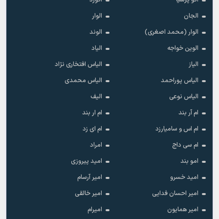
اکو پرشیا
اکورد
الجان
الوار
الوار (محمد اصغری)
الوند
الوین خواجه
الیاد
الیاز
الیاس افتخاری نژاد
الیاس پوراحمد
الیاس محمدی
الیاس نوعی
الیف
ام آر بند
ام ار بند
ام اس و سامیارزد
ام ای زد
ام سی داج
امراد
امو بند
امید پیروزی
امید خسرو
امیر آرسام
امیر احسان فدایی
امیر خالقى
امیر همایون
امیرام