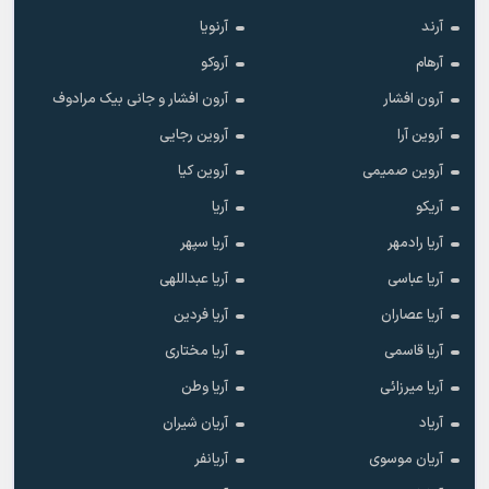
آرند
آرنویا
آرهام
آروکو
آرون افشار
آرون افشار و جانی بیک مرادوف
آروین آرا
آروین رجایی
آروین صمیمی
آروین کیا
آریکو
آریا
آریا رادمهر
آریا سپهر
آریا عباسی
آریا عبداللهی
آریا عصاران
آریا فردین
آریا قاسمی
آریا مختاری
آریا میرزائی
آریا وطن
آریاد
آریان شیران
آریان موسوی
آریانفر