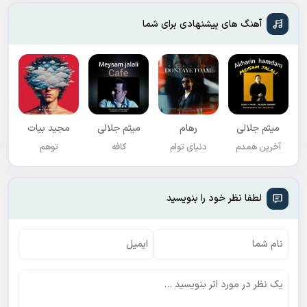
آهنگ های پیشنهادی برای شما
میثم جلالی
رهام
میثم جلالی
مجید بیات
آخرین همدم
دنیای توام
کافه
توهم
لطفا نظر خود را بنویسید