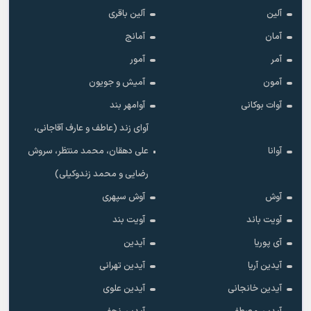
آلین
آلین باقری
آمان
آمانج
آمر
آمور
آمون
آمیش و جویون
آوات بوکانی
آوامهر بند
آوای زند (عاطف و عارف آقاجانی،
آوانا
علی دهقان، محمد منتظر، سروش
رضایی و محمد زندوکیلی)
آوش
آوش سپهری
آویت باند
آویت بند
آی پوریا
آیدین
آیدین آریا
آیدین تهرانی
آیدین خانجانی
آیدین علوی