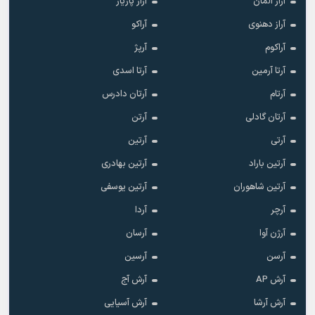
آراز المان
آراز پازیار
آراز دهنوی
آراکو
آراکوم
آرپژ
آرتا آرمین
آرتا اسدی
آرتام
آرتان دادرس
آرتان گادلی
آرتن
آرتی
آرتین
آرتین باراد
آرتین بهادری
آرتین شاهوران
آرتین یوسفی
آرچر
آردا
آرژن آوا
آرسان
آرسن
آرسین
آرش AP
آرش آج
آرش آرشا
آرش آسیایی