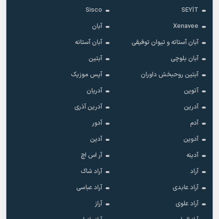
Sisco
SEYİT
Xenavee
آبان
آبان آستاته و تیوان توفیقی
آبان آستانه
آبان بلوچی
آبتین
آبتین روحبخش داوران
آپس موزیک
آتوین
آدریان
آدرین
آدرین آذری
آدم
آدور
آدوین
آدین
آدینه
آر اس اچ
آراد
آراد شاک
آراد عابدی
آراد عباسی
آراد علوی
آراز