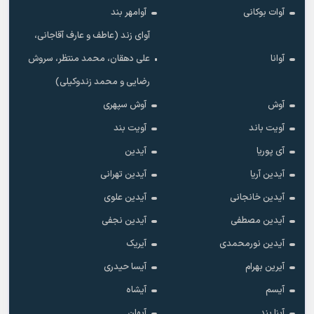
آوات بوکانی
آوامهر بند
آوای زند (عاطف و عارف آقاجانی،
آوانا
علی دهقان، محمد منتظر، سروش
رضایی و محمد زندوکیلی)
آوش
آوش سپهری
آویت باند
آویت بند
آی پوریا
آیدین
آیدین آریا
آیدین تهرانی
آیدین خانجانی
آیدین علوی
آیدین مصطفی
آیدین نجفی
آیدین نورمحمدی
آیریک
آیرین بهرام
آیسا حیدری
آیسم
آیشاه
آینا بند
آیهان