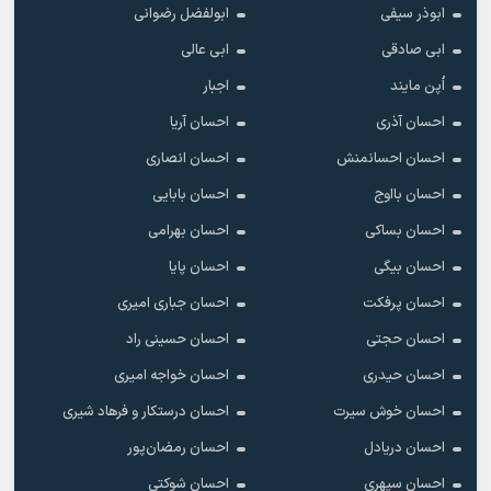
ابوذر سیفی
ابولفضل رضوانی
ابی صادقی
ابی عالی
اُپن مایند
اجبار
احسان آذری
احسان آریا
احسان احسانمنش
احسان انصاری
احسان بااوج
احسان بابایی
احسان بساکی
احسان بهرامی
احسان بیگی
احسان پایا
احسان پرفکت
احسان جباری امیری
احسان حجتی
احسان حسینی راد
احسان حیدری
احسان خواجه امیری
احسان خوش سیرت
احسان درستکار و فرهاد شیرى
احسان دریادل
احسان رمضان‌پور
احسان سپهری
احسان شوکتی