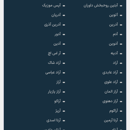
آبتین روحبخش داوران
آپس موزیک
آتوین
آدریان
آدرین
آدرین آذری
آدم
آدور
آدوین
آدین
آدینه
آر اس اچ
آراد
آراد شاک
آراد عابدی
آراد عباسی
آراد علوی
آراز
آراز المان
آراز پازیار
آراز دهنوی
آراکو
آراکوم
آرپژ
آرتا آرمین
آرتا اسدی