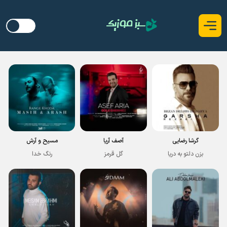
گرشا رضایی
آصف آریا
مسیح و آرش
بزن دلتو به دریا
گل قرمز
رنگ خدا