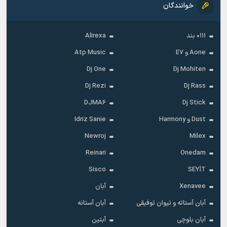
خوانندگان
۰۱۱۱ بند
Alirexa
Aone و E7
Atp Music
Dj One
Dj Mohiten
Dj Rezi
Dj Rass
DJMA6
Dj Stick
Dust و Harmony
Idriz Sanie
Newroj
Milex
Reinari
Onedam
Sisco
SEYİT
Xenavee
آبان
آبان آستاته و تیوان توفیقی
آبان آستانه
آبان بلوچی
آبتین