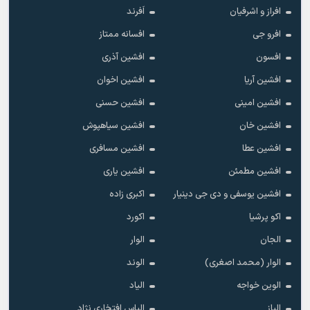
افراز و اشرفیان
اَفرند
افرو جی
افسانه ممتاز
افسون
افشین آذری
افشین آریا
افشین اخوان
افشین امینی
افشین حسنی
افشین خان
افشین سیاهپوش
افشین عطا
افشین مسافری
افشین مطمئن
افشین یاری
افشین یوسفی و دی جی دینیار
اکبری زاده
اکو پرشیا
اکورد
الجان
الوار
الوار (محمد اصغری)
الوند
الوین خواجه
الیاد
الیاز
الیاس افتخاری نژاد