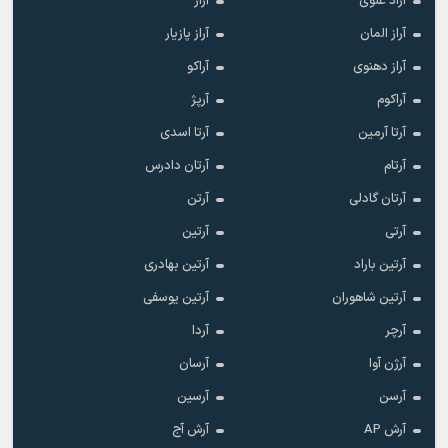
آراد علوی
آراز
آراز المان
آراز پازیار
آراز دهنوی
آراکو
آراکوم
آرپژ
آرتا آرمین
آرتا اسدی
آرتام
آرتان دادرس
آرتان گادلی
آرتن
آرتی
آرتین
آرتین باراد
آرتین بهادری
آرتین شاهوران
آرتین یوسفی
آرچر
آردا
آرژن آوا
آرسان
آرسن
آرسین
آرش AP
آرش آج