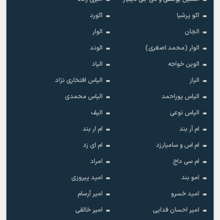
اکو پرشیا
اکورد
الجان
الوار
الوار (محمد اصغری)
الوند
الوین خواجه
الیاد
الیاز
الیاس افتخاری نژاد
الیاس پوراحمد
الیاس محمدی
الیاس نوعی
الیف
ام آر بند
ام ار بند
ام اس و سامیارزد
ام ای زد
ام سی داج
امراد
امو بند
امید پیروزی
امید خسرو
امیر آرسام
امیر احسان فدایی
امیر خالقى