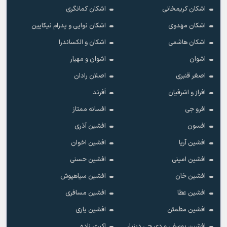
اشکان کریمخانی
اشکان کمانگری
اشکان مهدوی
اشکان نوایی و پدرام نیکایین
اشکان هاشمی
اشکان و الکساندرا
اشوان
اشوان و مهیار
اصغر قنبری
اصلان رادان
افراز و اشرفیان
اَفرند
افرو جی
افسانه ممتاز
افسون
افشین آذری
افشین آریا
افشین اخوان
افشین امینی
افشین حسنی
افشین خان
افشین سیاهپوش
افشین عطا
افشین مسافری
افشین مطمئن
افشین یاری
افشین یوسفی و دی جی دینیار
اکبری زاده