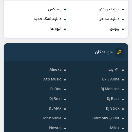
موزیک ویدئو
ریمیکس
دانلود مداحی
دانلود آهنگ جدید
بزودی
آلبوم ها
خوانندگان
۰۱۱۱ بند
Alirexa
Aone و E7
Atp Music
Dj One
Dj Mohiten
Dj Rezi
Dj Rass
DJMA6
Dj Stick
Dust و Harmony
Idriz Sanie
Newroj
Milex