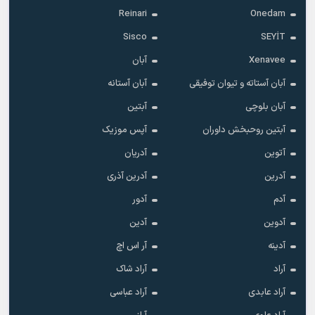
Reinari
Onedam
Sisco
SEYİT
Xenavee
آبان
آبان آستاته و تیوان توفیقی
آبان آستانه
آبان بلوچی
آبتین
آبتین روحبخش داوران
آپس موزیک
آتوین
آدریان
آدرین
آدرین آذری
آدم
آدور
آدوین
آدین
آدینه
آر اس اچ
آراد
آراد شاک
آراد عابدی
آراد عباسی