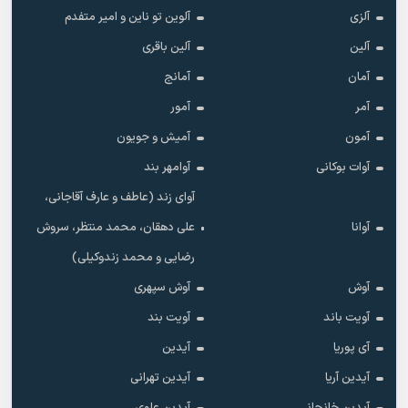
آلزی
آلوین تو ناین و امیر متفدم
آلین
آلین باقری
آمان
آمانج
آمر
آمور
آمون
آمیش و جویون
آوات بوکانی
آوامهر بند
آوای زند (عاطف و عارف آقاجانی،
آوانا
علی دهقان، محمد منتظر، سروش
رضایی و محمد زندوکیلی)
آوش
آوش سپهری
آویت باند
آویت بند
آی پوریا
آیدین
آیدین آریا
آیدین تهرانی