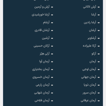
آرش لاکانی
آرش و آرمین
آرشا
آرشا خورشیدی
آرشا رادین
آرشام
آرشان
آرشان قادری
آرشاویر
آرشین
آرکا علیزاده
آرکان حسینی
آرکو
آرلی هِیْز
آرمان
آرمان آوا
آرمان اوجی
آرمان بختیاری
آرمان جهانی
آرمان خسروی
آرمان ذویا
آرمان زارعی
آرمان سرور
آرمان شهابی
آرمان عرفانی
آرمان فلاحی