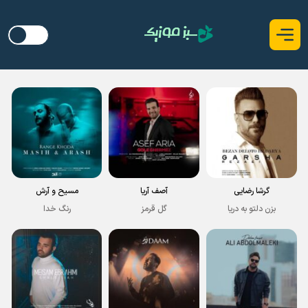
گرشا رضایی
آصف آریا
مسیح و آرش
بزن دلتو به دریا
گل قرمز
رنگ خدا