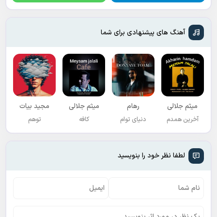
آهنگ های پیشنهادی برای شما
میثم جلالی
رهام
میثم جلالی
مجید بیات
آخرین همدم
دنیای توام
کافه
توهم
لطفا نظر خود را بنویسید