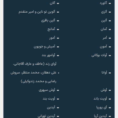
آکورد
آلان
آلزی
آلوین تو ناین و امیر متفدم
آلین
آلین باقری
آمان
آمانج
آمر
آمور
آمون
آمیش و جویون
آوات بوکانی
آوامهر بند
آوای زند (عاطف و عارف آقاجانی،
آوانا
علی دهقان، محمد منتظر، سروش
رضایی و محمد زندوکیلی)
آوش
آوش سپهری
آویت باند
آویت بند
آی پوریا
آیدین
آیدین آریا
آیدین تهرانی