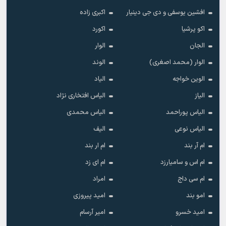
افشین یوسفی و دی جی دینیار
اکبری زاده
اکو پرشیا
اکورد
الجان
الوار
الوار (محمد اصغری)
الوند
الوین خواجه
الیاد
الیاز
الیاس افتخاری نژاد
الیاس پوراحمد
الیاس محمدی
الیاس نوعی
الیف
ام آر بند
ام ار بند
ام اس و سامیارزد
ام ای زد
ام سی داج
امراد
امو بند
امید پیروزی
امید خسرو
امیر آرسام