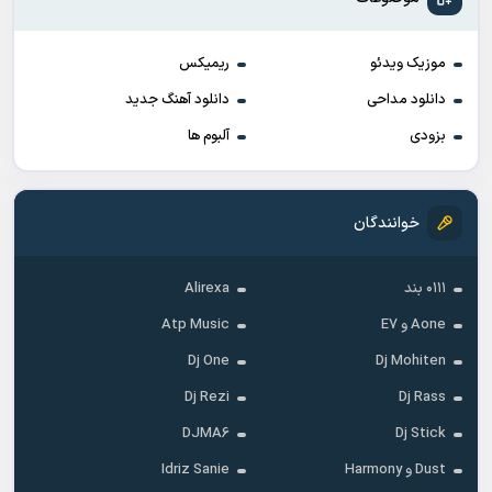
موزیک ویدئو
ریمیکس
دانلود مداحی
دانلود آهنگ جدید
بزودی
آلبوم ها
خوانندگان
۰۱۱۱ بند
Alirexa
Aone و E7
Atp Music
Dj One
Dj Mohiten
Dj Rezi
Dj Rass
DJMA6
Dj Stick
Dust و Harmony
Idriz Sanie