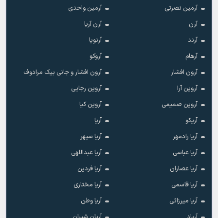
آرمین نصرتی
آرمین واحدی
آرن
آرن آریا
آرند
آرنویا
آرهام
آروکو
آرون افشار
آرون افشار و جانی بیک مرادوف
آروین آرا
آروین رجایی
آروین صمیمی
آروین کیا
آریکو
آریا
آریا رادمهر
آریا سپهر
آریا عباسی
آریا عبداللهی
آریا عصاران
آریا فردین
آریا قاسمی
آریا مختاری
آریا میرزائی
آریا وطن
آریاد
آریان شیران