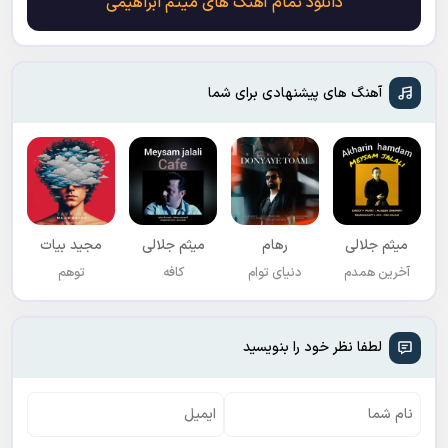
دانلود تمام آهنگ های میثم ابراهیمی
آهنگ های پیشنهادی برای شما
میثم جلالی
رهام
میثم جلالی
مجید بیات
آخرین همدم
دنیای توام
کافه
توهم
لطفا نظر خود را بنویسید