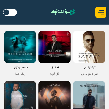
گرشا رضایی
آصف آریا
مسیح و آرش
بزن دلتو به دریا
گل قرمز
رنگ خدا