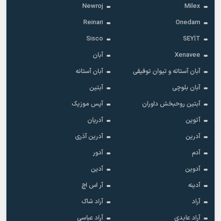
Newroj
Milex
Reinari
Onedam
Sisco
SEYİT
Xenavee
آبان
آبان آستاته و تیوان توفیقی
آبان آستانه
آبان بلوچی
آبتین
آبتین روحبخش داوران
آپس موزیک
آتوین
آدریان
آدرین
آدرین آذری
آدم
آدور
آدوین
آدین
آدینه
آر اس اچ
آراد
آراد شاک
آراد عابدی
آراد عباسی