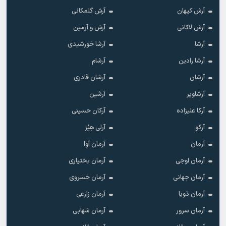
آرش کیهان
آرش گلمکانی
آرش لاکانی
آرش و آرمین
آرشا
آرشا خورشیدی
آرشا رادین
آرشام
آرشان
آرشان قادری
آرشاویر
آرشین
آرکا علیزاده
آرکان حسینی
آرکو
آرلی هِیْز
آرمان
آرمان آوا
آرمان اوجی
آرمان بختیاری
آرمان جهانی
آرمان خسروی
آرمان ذویا
آرمان زارعی
آرمان سرور
آرمان شهابی