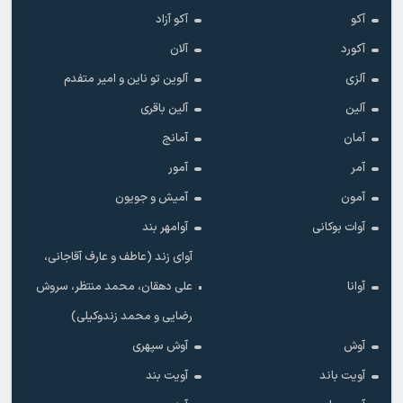
آکو
آکو آزاد
آکورد
آلان
آلزی
آلوین تو ناین و امیر متفدم
آلین
آلین باقری
آمان
آمانج
آمر
آمور
آمون
آمیش و جویون
آوات بوکانی
آوامهر بند
آوای زند (عاطف و عارف آقاجانی،
آوانا
علی دهقان، محمد منتظر، سروش
رضایی و محمد زندوکیلی)
آوش
آوش سپهری
آویت باند
آویت بند