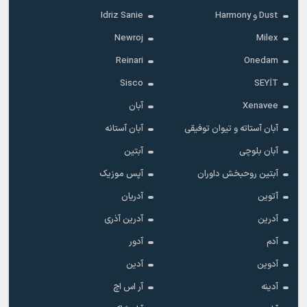
Dust و Harmony
Idriz Sanie
Newroj
Milex
Reinari
Onedam
Sisco
SEYİT
Xenavee
آبان
آبان آستاته و تیوان توفیقی
آبان آستانه
آبان بلوچی
آبتین
آبتین روحبخش داوران
آپس موزیک
آتوین
آدریان
آدرین
آدرین آذری
آدم
آدور
آدوین
آدین
آدینه
آر اس اچ