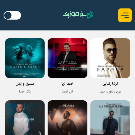
گرشا رضایی
آصف آریا
مسیح و آرش
بزن دلتو به دریا
گل قرمز
رنگ خدا