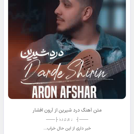
متن آهنگ درد شیرین از آرون افشار
───┤ ♩♬♫♪♭ ├───
خبر داری از این حال خراب…