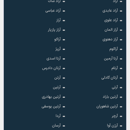
آراد
آراد شاک
آراد عابدی
آراد عباسی
آراد علوی
آراز
آراز المان
آراز پازیار
آراز دهنوی
آراکو
آراکوم
آرپژ
آرتا آرمین
آرتا اسدی
آرتام
آرتان دادرس
آرتان گادلی
آرتن
آرتی
آرتین
آرتین باراد
آرتین بهادری
آرتین شاهوران
آرتین یوسفی
آرچر
آردا
آرژن آوا
آرسان