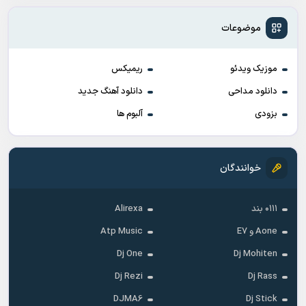
موضوعات
موزیک ویدئو
ریمیکس
دانلود مداحی
دانلود آهنگ جدید
بزودی
آلبوم ها
خوانندگان
۰۱۱۱ بند
Alirexa
Aone و E7
Atp Music
Dj One
Dj Mohiten
Dj Rezi
Dj Rass
DJMA6
Dj Stick