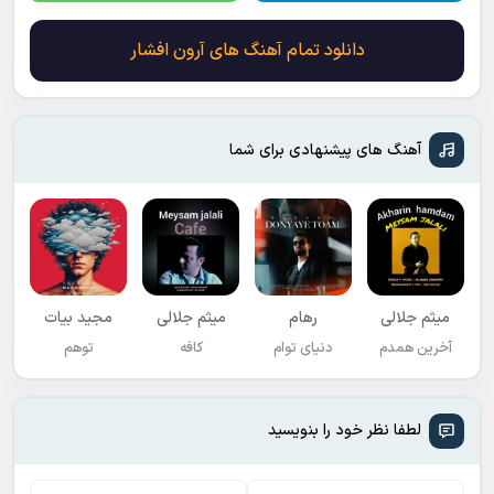
دانلود تمام آهنگ های آرون افشار
آهنگ های پیشنهادی برای شما
میثم جلالی
رهام
میثم جلالی
مجید بیات
آخرین همدم
دنیای توام
کافه
توهم
لطفا نظر خود را بنویسید