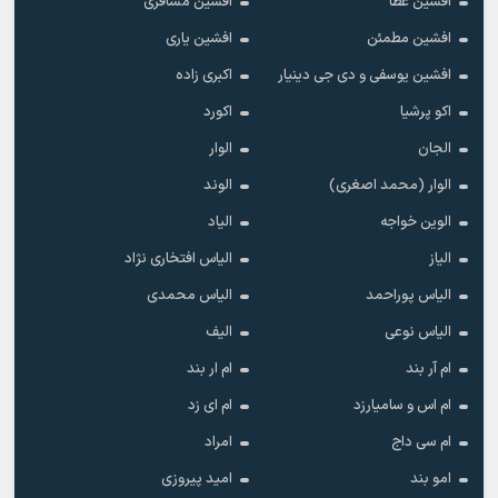
افشین عطا
افشین مسافری
افشین مطمئن
افشین یاری
افشین یوسفی و دی جی دینیار
اکبری زاده
اکو پرشیا
اکورد
الجان
الوار
الوار (محمد اصغری)
الوند
الوین خواجه
الیاد
الیاز
الیاس افتخاری نژاد
الیاس پوراحمد
الیاس محمدی
الیاس نوعی
الیف
ام آر بند
ام ار بند
ام اس و سامیارزد
ام ای زد
ام سی داج
امراد
امو بند
امید پیروزی