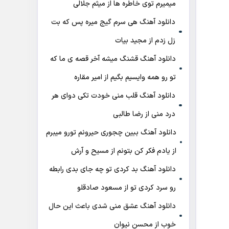
میمیرم توی خاطره ها از میثم جلالی
دانلود آهنگ هی سرم گیج میره‌ پس که بت
زل زدم از مجید بیات
دانلود آهنگ ﻗﺸﻨﮓ ﻣﻴﺸﻪ آﺧﺮ ﻗﺼﻪ ی ﻣﺎ ﻛﻪ
ﺗﻮ رو ﻫﻤﻪ واﻳﺴﻴﻢ ﺑﮕﻴﻢ از امیر مقاره
دانلود آهنگ قلب منی خودت تکی دوای هر
درد منی از رضا طالبی
دانلود آهنگ ببین چجوری حیرونم تورو میبرم
از یادم فکر کن بتونم از مسیح و آرش
دانلود آهنگ بد کردی تو چه جای بدی رابطه
رو سرد کردی تو از مسعود صادقلو
دانلود آهنگ عشق منی شدی باعث این حال
خوب از محسن نیوان