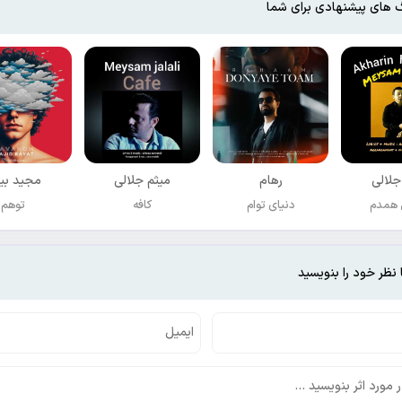
 های پیشنهادی برای شما
جلالی
رهام
میثم جلالی
مجید بی
 همدم
دنیای توام
کافه
توهم
 نظر خود را بنویسید