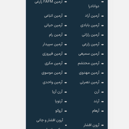
آرمین 2AFM زارعی
دوانادرا
آرمین آراد
آرمین اتباعی
آرمین بابادی
آرمین حیاتی
آرمین رازانی
آرمین رام
آرمین زارعی
آرمین سپیدار
آرمین سمیعی
آرمین فیروزی
آرمین محتشم
آرمین مکری
آرمین مهدوی
آرمین موسوی
آرمین نصرتی
آرمین واحدی
آرن
آرن آریا
آرند
آرنویا
آرهام
آروکو
آرون افشار و جانی
آرون افشار