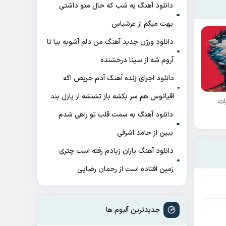
دانلود آهنگ ﻳﻪ ﺷﺐ ﻛﻪ ﺣﺎل ﻣﻨﻮ داﺷﺘﻰ
ﺑﻬﺖ میگم از عرشیاس
دانلود ورژن جدید آهنگ من دلم آشوبه بیا تا
آروم شه از سینا درخشنده
دانلود اجرای زنده آهنگ آدم حریص اگه
اقیانوس هم سر بکشه باز تشنشه از پازل بند
ات
دانلود آهنگ به سمت قلب تو راهی شدم
ببین از حامد اشرفی
دانلود آهنگ باران زیادم رفته است چتری
زمین افتاده است از رحمان رضایی
جدیدترین آلبوم ها