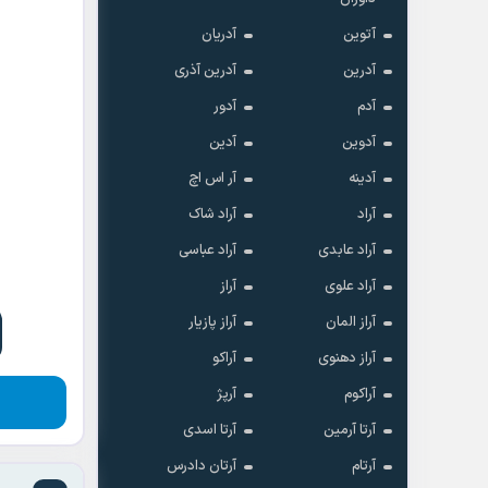
آتوین
آدریان
آدرین
آدرین آذری
آدم
آدور
آدوین
آدین
آدینه
آر اس اچ
آراد
آراد شاک
آراد عابدی
آراد عباسی
آراد علوی
آراز
آراز المان
آراز پازیار
آراز دهنوی
آراکو
آراکوم
آرپژ
آرتا آرمین
آرتا اسدی
آرتام
آرتان دادرس