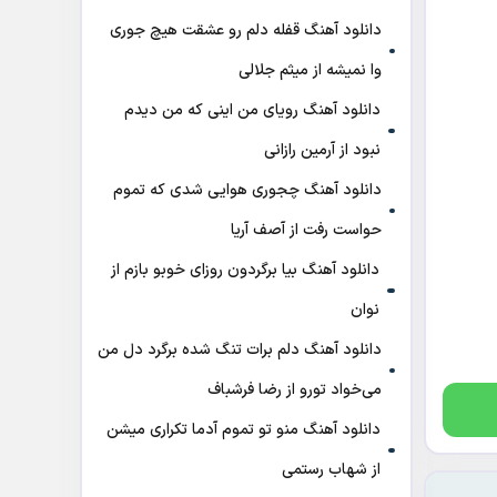
دانلود آهنگ قفله دلم رو عشقت هیچ جوری
وا نمیشه از میثم جلالی
دانلود آهنگ رویای من اینی که من دیدم
نبود از آرمین رازانی
دانلود آهنگ ﭼﺠﻮری ﻫﻮاﻳﻰ ﺷﺪی ﻛﻪ ﺗﻤﻮم
ﺣﻮاﺳﺖ رﻓﺖ از آصف آریا
دانلود آهنگ بیا برگردون روزای خوبو بازم از
نوان
دانلود آهنگ دلم برات تنگ شده برگرد دل من
می‌خواد تورو از رضا فرشباف
دانلود آهنگ منو تو تموم آدما تکراری میشن
از شهاب رستمی