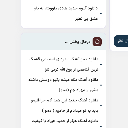
دانلود آلبوم جدید هادی داوودی به نام
عشق بی نظیر
درحال پخش ...
دانلود دمو آهنگ ﺳﺘﺎره ی آﺳﻤﺎﻧﻤﻰ ﻗﺸﻨﮓ
ﺗﺮﻳﻦ ﮔﻨﺎﻫﻤﻰ از روح الله کرمی تارا
دانلود آهنگ مگه میشه یکیو دوسش داشته
باشی از مهراد جم (دمو)
دانلود آهنگ جدید این همه آدم چرا قلبمو
باید به تو میدادم از حامیم ( دمو )
دانلود آهنگ هرگز از حمید هیراد با کیفیت