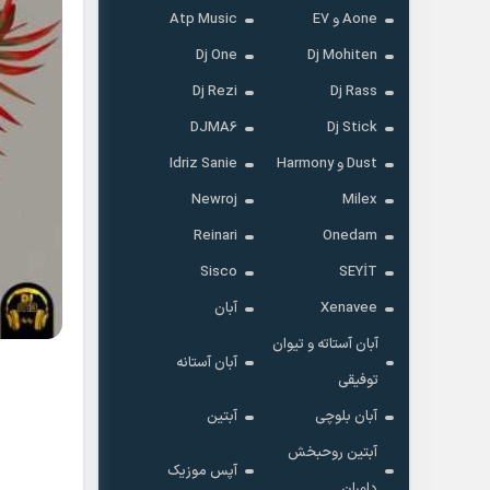
Aone و E7
Atp Music
Dj One
Dj Mohiten
Dj Rezi
Dj Rass
DJMA6
Dj Stick
Dust و Harmony
Idriz Sanie
Newroj
Milex
Reinari
Onedam
Sisco
SEYİT
Xenavee
آبان
آبان آستاته و تیوان
آبان آستانه
توفیقی
آبان بلوچی
آبتین
آبتین روحبخش
آپس موزیک
داوران