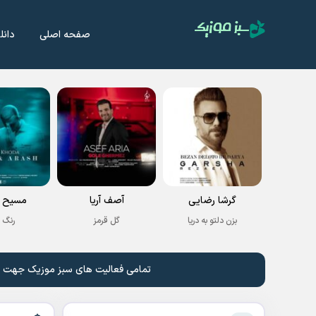
صفحه اصلی
دانل
گرشا رضایی
آصف آریا
مسیح و
بزن دلتو به دریا
گل قرمز
رنگ 
تمامی فعالیت های سبز موزیک جهت نشر