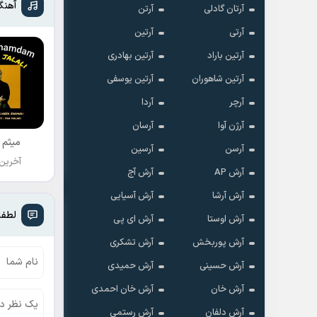
آهنگ
آرتان گادلی
آرتن
آرتی
آرتین
آرتین باراد
آرتین بهادری
آرتین شاهوران
آرتین یوسفی
آرچر
آردا
آرژن آوا
آرسان
میثم 
آرسن
آرسین
آخرین
آرش AP
آرش آج
آرش آرشا
آرش آسیایی
لطفا
آرش اوستا
آرش ای پی
آرش پوربخش
آرش تشکری
آرش حسینی
آرش حمیدی
آرش خان
آرش خان احمدی
آرش دلفان
آرش رستمى