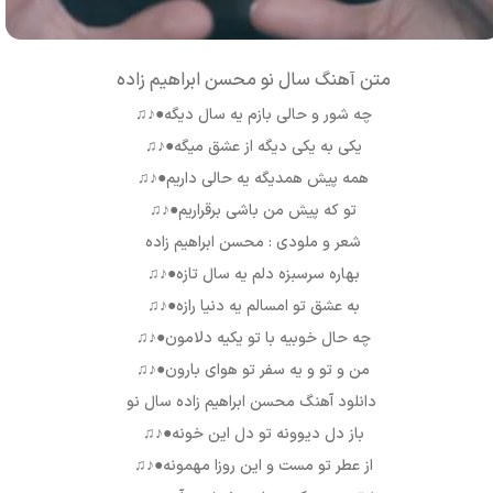
متن آهنگ سال نو محسن ابراهیم زاده
چه شور و حالی بازم یه سال دیگه●♪♫
یکی به یکی دیگه از عشق میگه●♪♫
همه پیش همدیگه یه حالی داریم●♪♫
تو که پیش من باشی برقراریم●♪♫
شعر و ملودی : محسن ابراهیم زاده
بهاره سرسبزه دلم یه سال تازه●♪♫
به عشق تو امسالم یه دنیا رازه●♪♫
چه حال خوبیه با تو یکیه دلامون●♪♫
من و تو و یه سفر تو هوای بارون●♪♫
دانلود آهنگ محسن ابراهیم زاده سال نو
باز دل دیوونه تو دل این خونه●♪♫
از عطر تو مست و این روزا مهمونه●♪♫