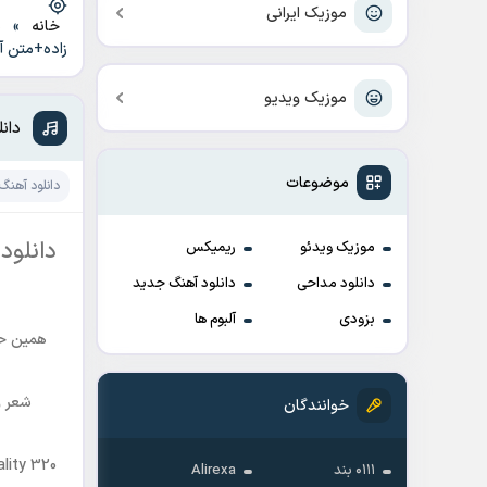
موزیک ایرانی
خانه
»
د
زاده+متن 
موزیک ویدیو
دان
موضوعات
دانلود آهنگ
دانلود
موزیک ویدئو
ریمیکس
دانلود مداحی
دانلود آهنگ جدید
بزودی
آلبوم ها
همین حا
شعر و
خوانندگان
lity 320
۰۱۱۱ بند
Alirexa