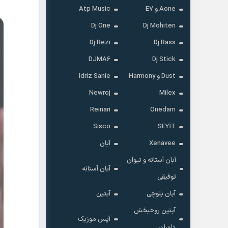
Aone و E7
Atp Music
Dj One
Dj Mohiten
Dj Rezi
Dj Rass
DJMA6
Dj Stick
Dust و Harmony
Idriz Sanie
Newroj
Milex
Reinari
Onedam
Sisco
SEYİT
Xenavee
آبان
آبان آستاته و تیوان
آبان آستانه
توفیقی
آبان بلوچی
آبتین
آبتین روحبخش
آپس موزیک
داوران