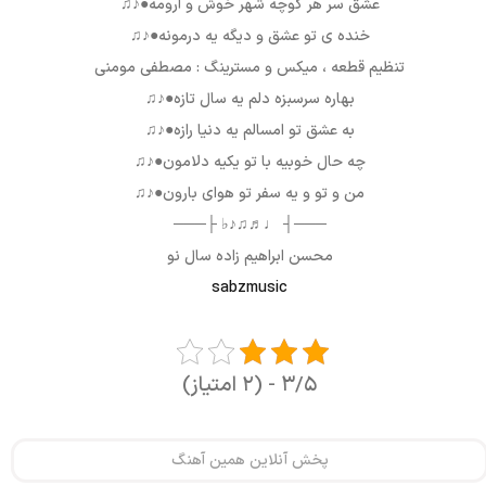
عشق سر هر کوچه شهر خوش و آرومه●♪♫
خنده ی تو عشق و دیگه یه درمونه●♪♫
تنظیم قطعه ، میکس و مسترینگ : مصطفی مومنی
بهاره سرسبزه دلم یه سال تازه●♪♫
به عشق تو امسالم یه دنیا رازه●♪♫
چه حال خوبیه با تو یکیه دلامون●♪♫
من و تو و یه سفر تو هوای بارون●♪♫
───┤ ♩♬♫♪♭ ├───
محسن ابراهیم زاده سال نو
sabzmusic
۳/۵ - (۲ امتیاز)
پخش آنلاین همین آهنگ