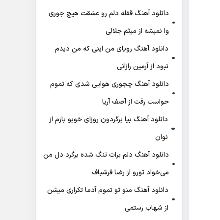
دانلود آهنگ قفله دلم رو عشقت هیچ جوری
وا نمیشه از میثم جلالی
دانلود آهنگ رویای من اینی که من دیدم
نبود از آرمین رازانی
دانلود آهنگ ﭼﺠﻮری ﻫﻮاﻳﻰ ﺷﺪی ﻛﻪ ﺗﻤﻮم
ﺣﻮاﺳﺖ رﻓﺖ از آصف آریا
دانلود آهنگ بیا برگردون روزای خوبو بازم از
نوان
دانلود آهنگ دلم برات تنگ شده برگرد دل من
می‌خواد تورو از رضا فرشباف
دانلود آهنگ منو تو تموم آدما تکراری میشن
از شهاب رستمی