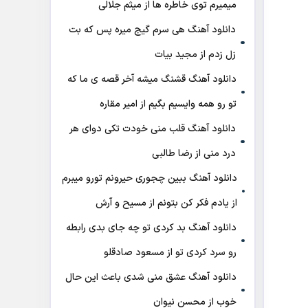
میمیرم توی خاطره ها از میثم جلالی
دانلود آهنگ هی سرم گیج میره‌ پس که بت
زل زدم از مجید بیات
دانلود آهنگ ﻗﺸﻨﮓ ﻣﻴﺸﻪ آﺧﺮ ﻗﺼﻪ ی ﻣﺎ ﻛﻪ
ﺗﻮ رو ﻫﻤﻪ واﻳﺴﻴﻢ ﺑﮕﻴﻢ از امیر مقاره
دانلود آهنگ قلب منی خودت تکی دوای هر
درد منی از رضا طالبی
دانلود آهنگ ببین چجوری حیرونم تورو میبرم
از یادم فکر کن بتونم از مسیح و آرش
دانلود آهنگ بد کردی تو چه جای بدی رابطه
رو سرد کردی تو از مسعود صادقلو
دانلود آهنگ عشق منی شدی باعث این حال
خوب از محسن نیوان