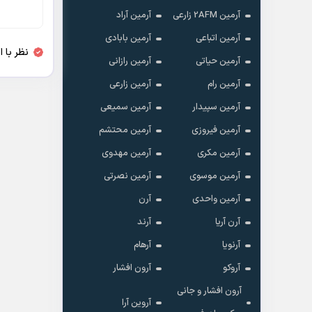
آرمین 2AFM زارعی
آرمین آراد
آرمین اتباعی
آرمین بابادی
نظر با 
آرمین حیاتی
آرمین رازانی
آرمین رام
آرمین زارعی
آرمین سپیدار
آرمین سمیعی
آرمین فیروزی
آرمین محتشم
آرمین مکری
آرمین مهدوی
آرمین موسوی
آرمین نصرتی
آرمین واحدی
آرن
آرن آریا
آرند
آرنویا
آرهام
آروکو
آرون افشار
آرون افشار و جانی
آروین آرا