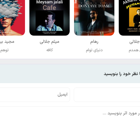
جلالی
رهام
میثم جلالی
مجید بی
 همدم
دنیای توام
کافه
توهم
 نظر خود را بنویسید