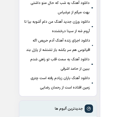
دانلود آهنگ ﻳﻪ ﺷﺐ ﻛﻪ ﺣﺎل ﻣﻨﻮ داﺷﺘﻰ
ﺑﻬﺖ میگم از عرشیاس
دانلود ورژن جدید آهنگ من دلم آشوبه بیا تا
آروم شه از سینا درخشنده
دانلود اجرای زنده آهنگ آدم حریص اگه
اقیانوس هم سر بکشه باز تشنشه از پازل بند
دانلود آهنگ به سمت قلب تو راهی شدم
ببین از حامد اشرفی
دانلود آهنگ باران زیادم رفته است چتری
زمین افتاده است از رحمان رضایی
جدیدترین آلبوم ها