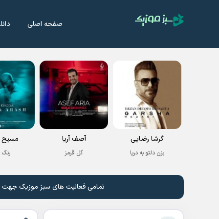
صفحه اصلی
دانل
گرشا رضایی
آصف آریا
مسیح و
بزن دلتو به دریا
گل قرمز
رنگ 
تمامی فعالیت های سبز موزیک جهت نشر