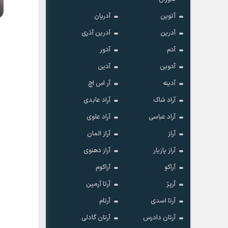
آتوین
آدریان
آدرین
آدرین آذری
آدم
آدور
آدوین
آدین
آدینه
آر اس اچ
آراد شاک
آراد عابدی
آراد عباسی
آراد علوی
آراز
آراز المان
آراز پازیار
آراز دهنوی
آراکو
آراکوم
آرپژ
آرتا آرمین
آرتا اسدی
آرتام
آرتان دادرس
آرتان گادلی