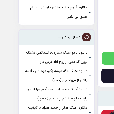
دانلود آلبوم جدید هادی داوودی به نام
عشق بی نظیر
درحال پخش ...
دانلود دمو آهنگ ﺳﺘﺎره ی آﺳﻤﺎﻧﻤﻰ ﻗﺸﻨﮓ
ﺗﺮﻳﻦ ﮔﻨﺎﻫﻤﻰ از روح الله کرمی تارا
دانلود آهنگ مگه میشه یکیو دوسش داشته
باشی از مهراد جم (دمو)
دانلود آهنگ جدید این همه آدم چرا قلبمو
باید به تو میدادم از حامیم ( دمو )
دانلود آهنگ هرگز از حمید هیراد با کیفیت