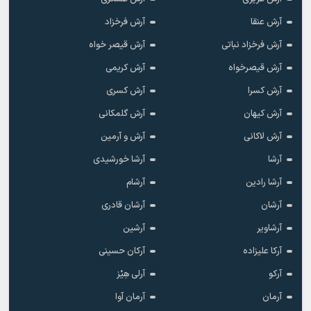
آرش عنقا
آرش فرخزاد
آرش فرخزاد نباتی
آرش قیصر خواه
آرش قیصرخواه
آرش کریمی
آرش کسرا
آرش کسری
آرش کیهان
آرش گلمکانی
آرش لاکانی
آرش و آرمین
آرشا
آرشا خورشیدی
آرشا رادین
آرشام
آرشان
آرشان قادری
آرشاویر
آرشین
آرکا علیزاده
آرکان حسینی
آرکو
آرلی هِیْز
آرمان
آرمان آوا