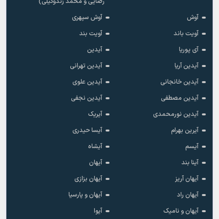
رضایی و محمد زندوکیلی)
آوش
آوش سپهری
آویت باند
آویت بند
آی پوریا
آیدین
آیدین آریا
آیدین تهرانی
آیدین خانجانی
آیدین علوی
آیدین مصطفی
آیدین نجفی
آیدین نورمحمدی
آیریک
آیرین بهرام
آیسا حیدری
آیسم
آیشاه
آینا بند
آیهان
آیهان آریز
آیهان بزازی
آیهان راد
آیهان و پارسیا
آیهان و نامیک
آیوا