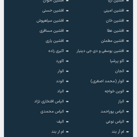
افشین آریا
افشین اخوان
افشین امینی
افشین حسنی
افشین خان
افشین سیاهپوش
افشین عطا
افشین مسافری
افشین مطمئن
افشین یاری
افشین یوسفی و دی جی دینیار
اکبری زاده
اکو پرشیا
اکورد
الجان
الوار
الوار (محمد اصغری)
الوند
الوین خواجه
الیاد
الیاز
الیاس افتخاری نژاد
الیاس پوراحمد
الیاس محمدی
الیاس نوعی
الیف
ام آر بند
ام ار بند