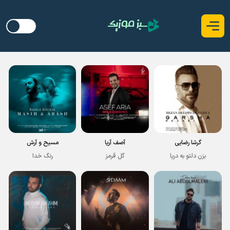
گرشا رضایی
آصف آریا
مسیح و آرش
بزن دلتو به دریا
گل قرمز
رنگ خدا