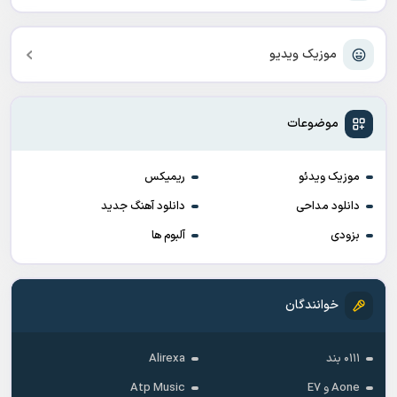
موزیک ویدیو
موضوعات
موزیک ویدئو
ریمیکس
دانلود مداحی
دانلود آهنگ جدید
بزودی
آلبوم ها
خوانندگان
۰۱۱۱ بند
Alirexa
Aone و E7
Atp Music