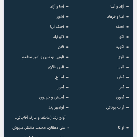
آزاد و آسا
آسا و آزاد
آسا و فرهاد
آشور
آصف
آصف آریا
آکو
آکو آزاد
آکورد
آلان
آلزی
آلوین تو ناین و امیر متفدم
آلین
آلین باقری
آمان
آمانج
آمر
آمور
آمون
آمیش و جویون
آوات بوکانی
آوامهر بند
آوای زند (عاطف و عارف آقاجانی،
آوانا
علی دهقان، محمد منتظر، سروش