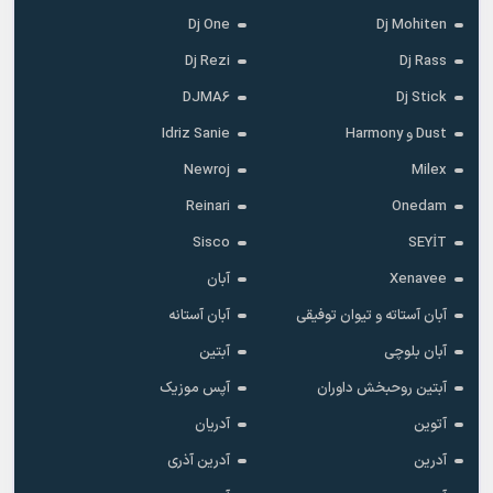
Dj One
Dj Mohiten
Dj Rezi
Dj Rass
DJMA6
Dj Stick
Dust و Harmony
Idriz Sanie
Newroj
Milex
Reinari
Onedam
Sisco
SEYİT
Xenavee
آبان
آبان آستاته و تیوان توفیقی
آبان آستانه
آبان بلوچی
آبتین
آبتین روحبخش داوران
آپس موزیک
آتوین
آدریان
آدرین
آدرین آذری