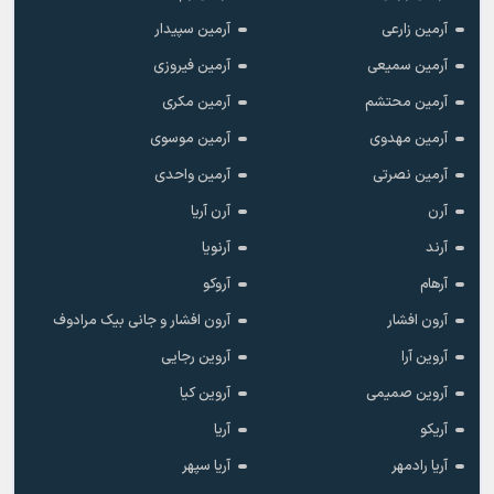
آرمین زارعی
آرمین سپیدار
آرمین سمیعی
آرمین فیروزی
آرمین محتشم
آرمین مکری
آرمین مهدوی
آرمین موسوی
آرمین نصرتی
آرمین واحدی
آرن
آرن آریا
آرند
آرنویا
آرهام
آروکو
آرون افشار
آرون افشار و جانی بیک مرادوف
آروین آرا
آروین رجایی
آروین صمیمی
آروین کیا
آریکو
آریا
آریا رادمهر
آریا سپهر