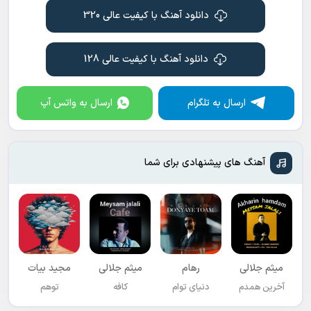
دانلود آهنگ با کیفیت عالی 320
دانلود آهنگ با کیفیت عالی 128
ارسال به تلگرام
ارسال به واتس آپ
آهنگ های پیشنهادی برای شما
میثم جلالی
رهام
میثم جلالی
مجید بیات
آخرین همدم
دنیای توام
کافه
توهم