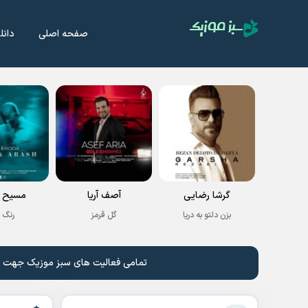
صفحه اصلی
دانل
گرشا رضایی
آصف آریا
مسیح و
بزن دلتو به دریا
گل قرمز
رنگ 
تمامی فعالیت های سبز موزیک جهت نشر