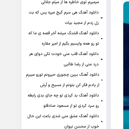
میمیرم توی خاطره ها از میثم جلالی
دانلود آهنگ هی سرم گیج میره‌ پس که بت
زل زدم از مجید بیات
دانلود آهنگ ﻗﺸﻨﮓ ﻣﻴﺸﻪ آﺧﺮ ﻗﺼﻪ ی ﻣﺎ ﻛﻪ
ﺗﻮ رو ﻫﻤﻪ واﻳﺴﻴﻢ ﺑﮕﻴﻢ از امیر مقاره
دانلود آهنگ قلب منی خودت تکی دوای هر
درد منی از رضا طالبی
دانلود آهنگ ببین چجوری حیرونم تورو میبرم
از یادم فکر کن بتونم از مسیح و آرش
دانلود آهنگ بد کردی تو چه جای بدی رابطه
رو سرد کردی تو از مسعود صادقلو
دانلود آهنگ عشق منی شدی باعث این حال
خوب از محسن نیوان