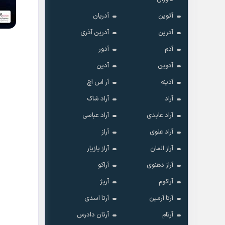
آتوین
آدریان
آدرین
آدرین آذری
آدم
آدور
آدوین
آدین
آدینه
آر اس اچ
آراد
آراد شاک
آراد عابدی
آراد عباسی
آراد علوی
آراز
آراز المان
آراز پازیار
آراز دهنوی
آراکو
آراکوم
آرپژ
آرتا آرمین
آرتا اسدی
آرتام
آرتان دادرس