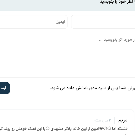
 نظر خود را بنویسید
ارزش شما پس از تایید مدیر نمایش داده می شود.
مريم
2 سال پیش
قشنگه اما 🥲😕💔امون از اون خانم بلاگر مشهدى 😏با اين آهنگ خودش رو بولد ك