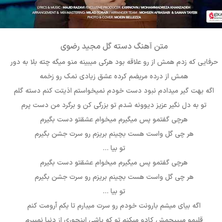
متن آهنگ دسته گل مجید رضوی
حرفایی که زدم همش از رو علاقه بود هرکی میبینه منو میگه چته بلا به دور
همش از درده مریضم کرده عشق زیادی نمک رو زخمه
اگه بهت گیر میدادم نبود دست خودم نمیخواستم اذیتت کنم دسته گلم
تو به دل نگیر عزیز دیوونه شدم تو بزرگی کن و برگرد من دست پرم
هرچی گفتمو پس میگیرم میخوام عشقتو دست بگیرم
هر چی گل واست هست بچینم بریزم رو سرت جشن بگیرم
تو بیا …
هرچی گفتمو پس میگیرم میخوام عشقتو دست بگیرم
هر چی گل واست هست بچینم بریزم رو سرت جشن بگیرم
تو بیا …
اگه بیای میشم بارونت خودم رو سرت میبارم تا یکم آرومت کنم
قلبمو میپیچمش کادو میکنم تو که باشی اینجوری از دنیا نمیبرم