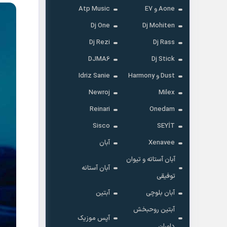
Aone و E7
Atp Music
Dj One
Dj Mohiten
Dj Rezi
Dj Rass
DJMA6
Dj Stick
Dust و Harmony
Idriz Sanie
Newroj
Milex
Reinari
Onedam
Sisco
SEYİT
Xenavee
آبان
آبان آستاته و تیوان
آبان آستانه
توفیقی
آبان بلوچی
آبتین
آبتین روحبخش
آپس موزیک
داوران