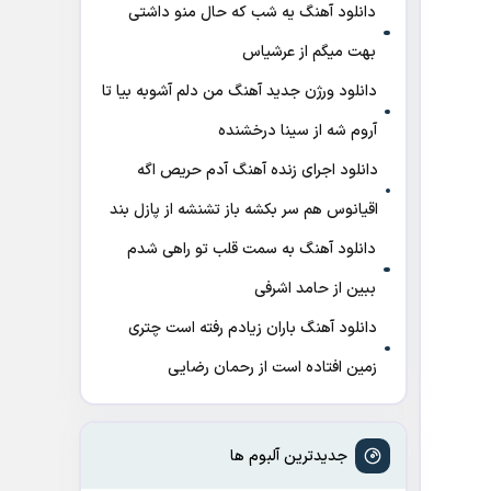
دانلود آهنگ ﻳﻪ ﺷﺐ ﻛﻪ ﺣﺎل ﻣﻨﻮ داﺷﺘﻰ
ﺑﻬﺖ میگم از عرشیاس
دانلود ورژن جدید آهنگ من دلم آشوبه بیا تا
آروم شه از سینا درخشنده
دانلود اجرای زنده آهنگ آدم حریص اگه
اقیانوس هم سر بکشه باز تشنشه از پازل بند
دانلود آهنگ به سمت قلب تو راهی شدم
ببین از حامد اشرفی
دانلود آهنگ باران زیادم رفته است چتری
زمین افتاده است از رحمان رضایی
جدیدترین آلبوم ها