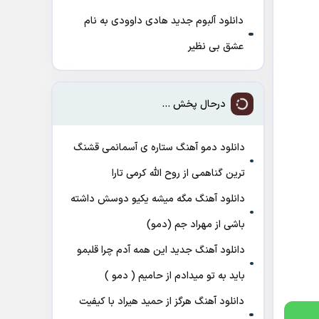
دانلود آلبوم جدید هادی داوودی به نام
عشق بی نظیر
درحال پخش ...
دانلود دمو آهنگ ﺳﺘﺎره ی آﺳﻤﺎﻧﻤﻰ ﻗﺸﻨﮓ
ﺗﺮﻳﻦ ﮔﻨﺎﻫﻤﻰ از روح الله کرمی تارا
دانلود آهنگ مگه میشه یکیو دوسش داشته
باشی از مهراد جم (دمو)
دانلود آهنگ جدید این همه آدم چرا قلبمو
باید به تو میدادم از حامیم ( دمو )
دانلود آهنگ هرگز از حمید هیراد با کیفیت