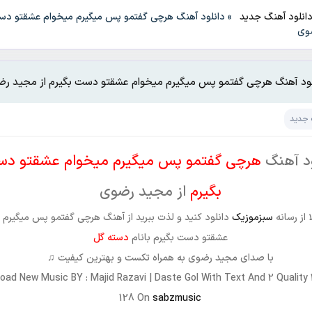
انلود آهنگ جدید
»
دانلود آهنگ هرچی گفتمو پس میگیرم میخوام عشقتو دس
ضوی
لود آهنگ هرچی گفتمو پس میگیرم میخوام عشقتو دست بگیرم از مجید ر
 جدید
ود آهنگ
هرچی گفتمو پس میگیرم میخوام عشقتو د
بگیرم
از مجید رضوی
 از رسانه
سبزموزیک
دانلود کنید و لذت ببرید از آهنگ هرچی گفتمو پس میگیرم 
عشقتو دست بگیرم بانام
دسته گل
با صدای مجید رضوی به همراه تکست و بهترین کیفیت ♫
oad New Music BY : Majid Razavi | Daste Gol With Text And 2 Quality
128 On
sabzmusic