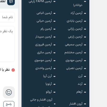
لطفا
آرمین 2AFM زارعی
دوانادرا
آرمین آراد
آرمین اتباعی
آرمین بابادی
آرمین حیاتی
آرمین رازانی
آرمین رام
آرمین زارعی
آرمین سپیدار
آرمین سمیعی
آرمین فیروزی
آرمین محتشم
آرمین مکری
آرمین مهدوی
آرمین موسوی
آرمین نصرتی
آرمین واحدی
نظر با 
آرن
آرن آریا
آرند
آرنویا
آرهام
آروکو
آرون افشار و جانی
آرون افشار
پاسخ