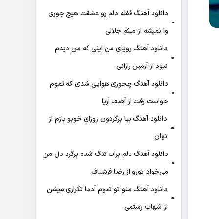
دانلود آهنگ قفله دلم رو عشقت هیچ جوری
وا نمیشه از میثم جلالی
دانلود آهنگ رویای من اینی که من دیدم
نبود از آرمین رازانی
دانلود آهنگ ﭼﺠﻮری ﻫﻮاﻳﻰ ﺷﺪی ﻛﻪ ﺗﻤﻮم
ﺣﻮاﺳﺖ رﻓﺖ از آصف آریا
دانلود آهنگ بیا برگردون روزای خوبو بازم از
نوان
دانلود آهنگ دلم برات تنگ شده برگرد دل من
می‌خواد تورو از رضا فرشباف
دانلود آهنگ منو تو تموم آدما تکراری میشن
از شهاب رستمی