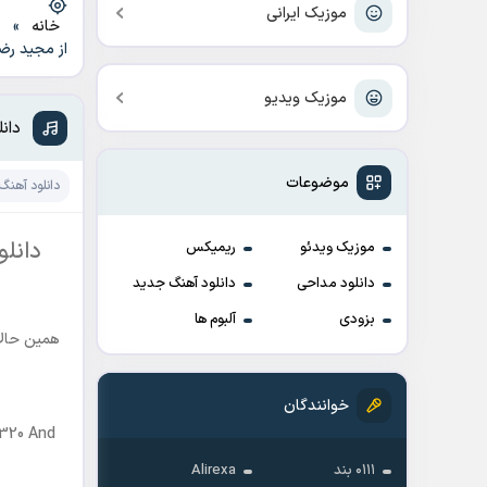
موزیک ایرانی
خانه
»
د
از مجید ر
موزیک ویدیو
دان
موضوعات
دانلود آهنگ
دانل
موزیک ویدئو
ریمیکس
دانلود مداحی
دانلود آهنگ جدید
بزودی
آلبوم ها
همین حالا
خوانندگان
 320 And
۰۱۱۱ بند
Alirexa