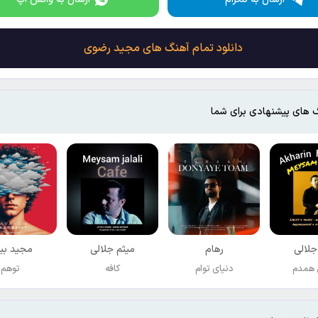
دانلود تمام آهنگ های مجید رضوی
 های پیشنهادی برای شما
جلالی
رهام
میثم جلالی
مجید بی
 همدم
دنیای توام
کافه
توهم