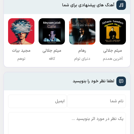
آهنگ های پیشنهادی برای شما
میثم جلالی
رهام
میثم جلالی
مجید بیات
آخرین همدم
دنیای توام
کافه
توهم
لطفا نظر خود را بنویسید