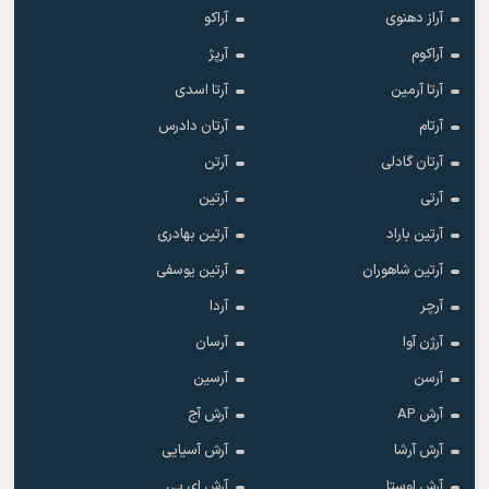
آراز دهنوی
آراکو
آراکوم
آرپژ
آرتا آرمین
آرتا اسدی
آرتام
آرتان دادرس
آرتان گادلی
آرتن
آرتی
آرتین
آرتین باراد
آرتین بهادری
آرتین شاهوران
آرتین یوسفی
آرچر
آردا
آرژن آوا
آرسان
آرسن
آرسین
آرش AP
آرش آج
آرش آرشا
آرش آسیایی
آرش اوستا
آرش ای پی