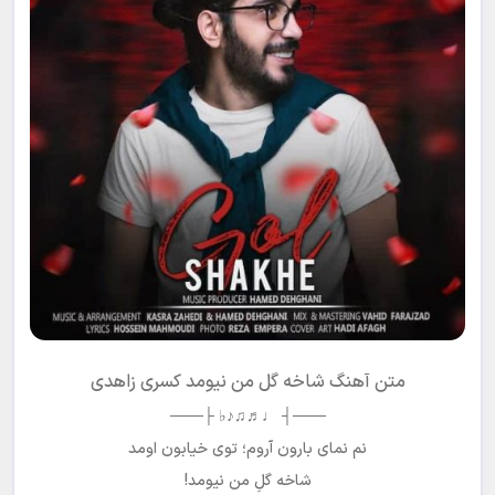
متن آهنگ شاخه گل من نیومد کسری زاهدی
───┤ ♩♬♫♪♭ ├───
نم نمای بارون آروم؛ توی خیابون اومد
شاخه گلِ من نیومد!