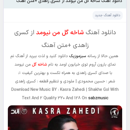
دانلود آهنگ شاخه گل من نیومد از کسری زاهدی +متن آهنگ
دانلود آهنگ جدید
دانلود آهنگ
شاخه گل من نیومد
از کسری
زاهدی +متن آهنگ
همین حالا از رسانه
سبزموزیک
دانلود کنید و لذت ببرید از آهنگ نم
نمای بارون آروم توی خیابون اومد به نام
شاخه گل
من نیومد
با صدای کسری زاهدی به همراه تکست و بهترین کیفیت ♫
شعر : حسین محمودی | ملودی و تنظیم قطعه : کسری زاهدی
Download New Music BY : Kasra Zahedi | Shakhe Gol With
Text And 2 Quality 320 And 128 On
sabzmusic