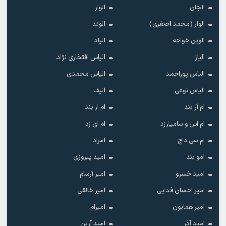
الجان
الوار
الوار (محمد اصغری)
الوند
الوین خواجه
الیاد
الیاز
الیاس افتخاری نژاد
الیاس پوراحمد
الیاس محمدی
الیاس نوعی
الیف
ام آر بند
ام ار بند
ام اس و سامیارزد
ام ای زد
ام سی داج
امراد
امو بند
امید پیروزی
امید خسرو
امیر آرسام
امیر احسان فدایی
امیر خالقى
امیر همایون
امیرام
امید آذر
امید آرین