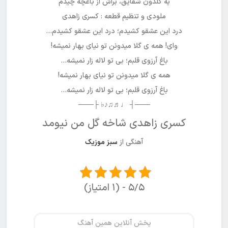
یه گلدون شقایق، براش از باغچه چیدم
ملودی و تنظیم قطعه : کسری زاهدی
درد این عشقو کشیدم؛ درد این عشقو کشیدم…
وای! همه ی گلا میدونن تو نیای بهار نمیشه!
باغ آرزوی قلبم؛ بی تو لاله زار نمیشه…
همه ی گلا میدونن تو نیای بهار نمیشه!
باغ آرزوی قلبم؛ بی تو لاله زار نمیشه…
───┤ ♩♬♫♪♭ ├───
کسری زاهدی شاخه گل من نیومد
آهنگی از
سبز موزیک
۵/۵ - (۱ امتیاز)
پخش آنلاین همین آهنگ