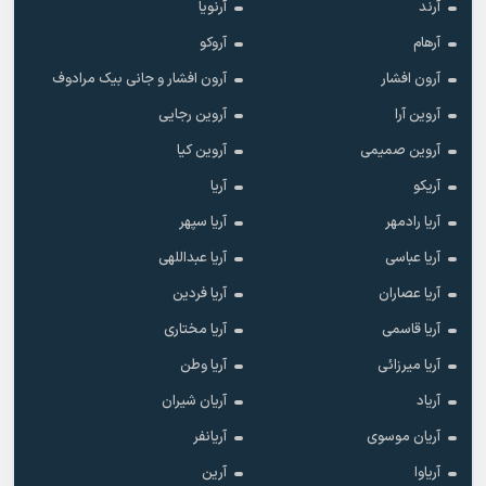
آرند
آرنویا
آرهام
آروکو
آرون افشار
آرون افشار و جانی بیک مرادوف
آروین آرا
آروین رجایی
آروین صمیمی
آروین کیا
آریکو
آریا
آریا رادمهر
آریا سپهر
آریا عباسی
آریا عبداللهی
آریا عصاران
آریا فردین
آریا قاسمی
آریا مختاری
آریا میرزائی
آریا وطن
آریاد
آریان شیران
آریان موسوی
آریانفر
آریاوا
آرین