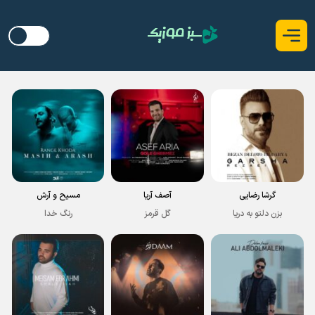
گرشا رضایی
آصف آریا
مسیح و آرش
بزن دلتو به دریا
گل قرمز
رنگ خدا