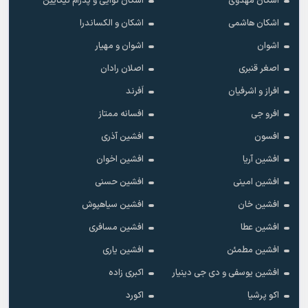
اشکان مهدوی
اشکان نوایی و پدرام نیکایین
اشکان هاشمی
اشکان و الکساندرا
اشوان
اشوان و مهیار
اصغر قنبری
اصلان رادان
افراز و اشرفیان
اَفرند
افرو جی
افسانه ممتاز
افسون
افشین آذری
افشین آریا
افشین اخوان
افشین امینی
افشین حسنی
افشین خان
افشین سیاهپوش
افشین عطا
افشین مسافری
افشین مطمئن
افشین یاری
افشین یوسفی و دی جی دینیار
اکبری زاده
اکو پرشیا
اکورد