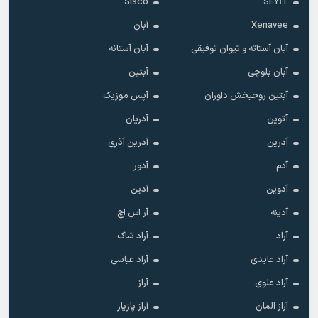
Sisco
SEYİT
Xenavee
آبان
آبان آستاته و تیوان توفیقی
آبان آستانه
آبان بلوچی
آبتین
آبتین روحبخش داوران
آپس موزیک
آتوین
آدریان
آدرین
آدرین آذری
آدم
آدور
آدوین
آدین
آدینه
آر اس اچ
آراد
آراد شاک
آراد عابدی
آراد عباسی
آراد علوی
آراز
آراز المان
آراز پازیار