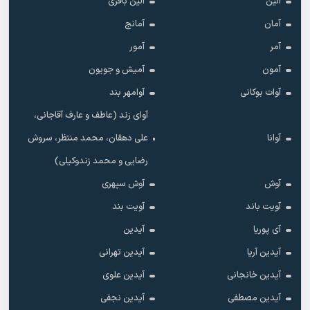
آلین
آلین باقری
آمان
آمانج
آمر
آمور
آمون
آمیش و جویون
آوات بوکانی
آوامهر بند
آوای زند (عاطف و عارف آقاجانی،
آوانا
علی دهقان، محمد منتظر، سروش
رضایی و محمد زندوکیلی)
آوش
آوش سپهری
آویت باند
آویت بند
آی پوریا
آیدین
آیدین آریا
آیدین تهرانی
آیدین خانجانی
آیدین علوی
آیدین مصطفی
آیدین نجفی