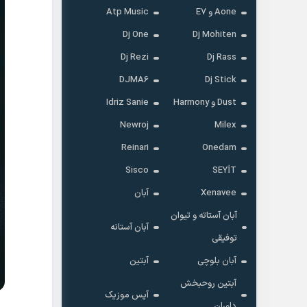
Aone و E7
Atp Music
Dj One
Dj Mohiten
Dj Rezi
Dj Rass
DJMA6
Dj Stick
Dust و Harmony
Idriz Sanie
Newroj
Milex
Reinari
Onedam
Sisco
SEYİT
Xenavee
آبان
آبان آستاته و تیوان
آبان آستانه
توفیقی
آبان بلوچی
آبتین
آبتین روحبخش
آپس موزیک
داوران