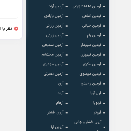
آرمین 2AFM زارعی
آرمین آراد
آرمین اتباعی
آرمین بابادی
آرمین حیاتی
آرمین رازانی
نظر با 
آرمین رام
آرمین زارعی
آرمین سپیدار
آرمین سمیعی
آرمین فیروزی
آرمین محتشم
آرمین مکری
آرمین مهدوی
آرمین موسوی
آرمین نصرتی
آرمین واحدی
آرن
آرن آریا
آرند
آرنویا
آرهام
آروکو
آرون افشار
آرون افشار و جانی
آروین آرا