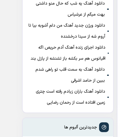
دانلود آهنگ ﻳﻪ ﺷﺐ ﻛﻪ ﺣﺎل ﻣﻨﻮ داﺷﺘﻰ
ﺑﻬﺖ میگم از عرشیاس
دانلود ورژن جدید آهنگ من دلم آشوبه بیا تا
آروم شه از سینا درخشنده
دانلود اجرای زنده آهنگ آدم حریص اگه
اقیانوس هم سر بکشه باز تشنشه از پازل بند
دانلود آهنگ به سمت قلب تو راهی شدم
ببین از حامد اشرفی
دانلود آهنگ باران زیادم رفته است چتری
زمین افتاده است از رحمان رضایی
جدیدترین آلبوم ها