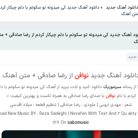
انلود آهنگ جدید
»
دانلود آهنگ جدید کی میدونه تو سکوتم با دلم چیکار کردم
تن آهنگ
لود آهنگ جدید کی میدونه تو سکوتم با دلم چیکار کردم از رضا صادقی + م
گ
 جدید
انلود آهنگ جدید
نوافن
از رضا صادقی + متن آهنگ
از رسانه
سبزموزیک
دانلود کنید و لذت ببرید از آهنگ کی میدونه تو سکوتم با دل
کردم با نام
نوافن
با صدای رضا صادقی به همراه تکست و بهترین کیفیت ♫
شعر : مهدی ایوبی | ملودی : رضا صادقی | تنظیم قطعه : میلاد اقدسی
oad New Music BY : Reza Sadeghi | Novafen With Text And 2 Qu ality
128 On
sabzmusic