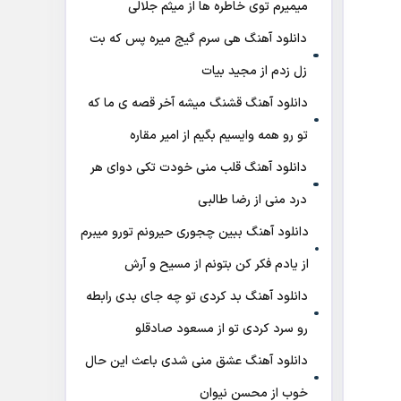
میمیرم توی خاطره ها از میثم جلالی
دانلود آهنگ هی سرم گیج میره‌ پس که بت
زل زدم از مجید بیات
دانلود آهنگ ﻗﺸﻨﮓ ﻣﻴﺸﻪ آﺧﺮ ﻗﺼﻪ ی ﻣﺎ ﻛﻪ
ﺗﻮ رو ﻫﻤﻪ واﻳﺴﻴﻢ ﺑﮕﻴﻢ از امیر مقاره
دانلود آهنگ قلب منی خودت تکی دوای هر
درد منی از رضا طالبی
دانلود آهنگ ببین چجوری حیرونم تورو میبرم
از یادم فکر کن بتونم از مسیح و آرش
دانلود آهنگ بد کردی تو چه جای بدی رابطه
رو سرد کردی تو از مسعود صادقلو
دانلود آهنگ عشق منی شدی باعث این حال
خوب از محسن نیوان