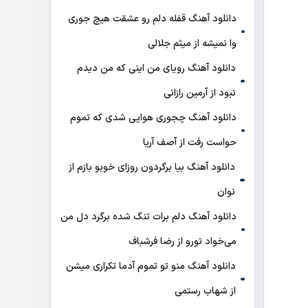
دانلود آهنگ قفله دلم رو عشقت هیچ جوری
وا نمیشه از میثم جلالی
دانلود آهنگ رویای من اینی که من دیدم
نبود از آرمین رازانی
دانلود آهنگ ﭼﺠﻮری ﻫﻮاﻳﻰ ﺷﺪی ﻛﻪ ﺗﻤﻮم
ﺣﻮاﺳﺖ رﻓﺖ از آصف آریا
دانلود آهنگ بیا برگردون روزای خوبو بازم از
نوان
دانلود آهنگ دلم برات تنگ شده برگرد دل من
می‌خواد تورو از رضا فرشباف
دانلود آهنگ منو تو تموم آدما تکراری میشن
از شهاب رستمی