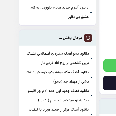
دانلود آلبوم جدید هادی داوودی به نام
عشق بی نظیر
درحال پخش ...
دانلود دمو آهنگ ﺳﺘﺎره ی آﺳﻤﺎﻧﻤﻰ ﻗﺸﻨﮓ
ﺗﺮﻳﻦ ﮔﻨﺎﻫﻤﻰ از روح الله کرمی تارا
دانلود آهنگ مگه میشه یکیو دوسش داشته
باشی از مهراد جم (دمو)
دانلود آهنگ جدید این همه آدم چرا قلبمو
باید به تو میدادم از حامیم ( دمو )
دانلود آهنگ هرگز از حمید هیراد با کیفیت