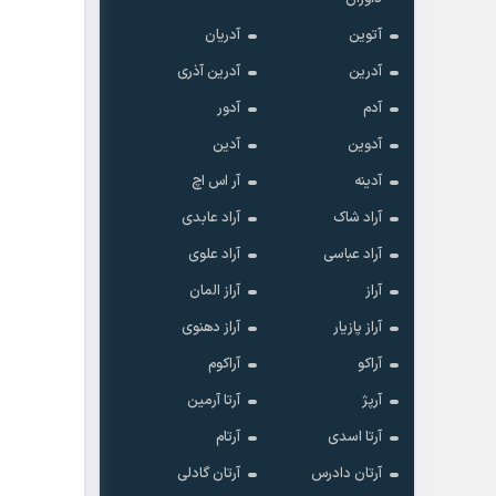
آتوین
آدریان
آدرین
آدرین آذری
آدم
آدور
آدوین
آدین
آدینه
آر اس اچ
آراد شاک
آراد عابدی
آراد عباسی
آراد علوی
آراز
آراز المان
آراز پازیار
آراز دهنوی
آراکو
آراکوم
آرپژ
آرتا آرمین
آرتا اسدی
آرتام
آرتان دادرس
آرتان گادلی