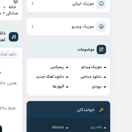
موزیک ایرانی
خانه
»
د
صادقی + م
موزیک ویدیو
دان
آهن
موضوعات
دانلود آهنگ
موزیک ویدئو
ریمیکس
د
دانلود مداحی
دانلود آهنگ جدید
همین حالا 
بزودی
آلبوم ها
 320 And
خوانندگان
۰۱۱۱ بند
Alirexa