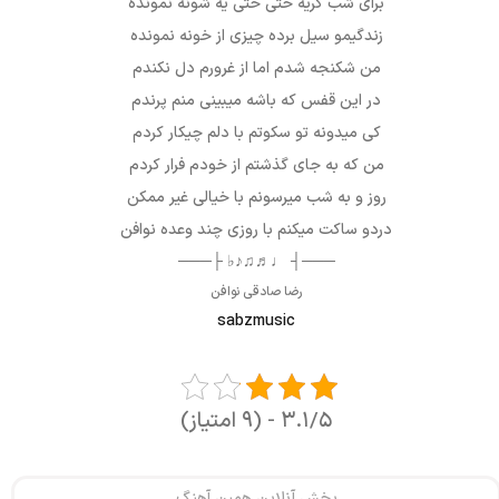
برای شب گریه حتی حتی یه شونه نمونده
زندگیمو سیل برده چیزی از خونه نمونده
من شکنجه شدم اما از غرورم دل نکندم
در این قفس که باشه میبینی منم پرندم
کی میدونه تو سکوتم با دلم چیکار کردم
من که به جای گذشتم از خودم فرار کردم
روز و به شب میرسونم با خیالی غیر ممکن
دردو ساکت میکنم با روزی چند وعده نوافن
───┤ ♩♬♫♪♭ ├───
رضا صادقی نوافن
sabzmusic
۳.۱/۵ - (۹ امتیاز)
پخش آنلاین همین آهنگ