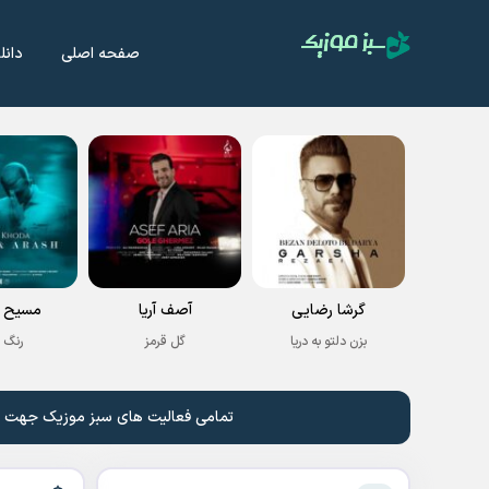
صفحه اصلی
دانل
گرشا رضایی
آصف آریا
مسیح و
بزن دلتو به دریا
گل قرمز
رنگ 
تمامی فعالیت های سبز موزیک جهت نشر