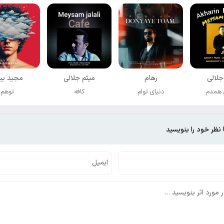
جلالی
رهام
میثم جلالی
مجید بی
 همدم
دنیای توام
کافه
توهم
 نظر خود را بنویسید