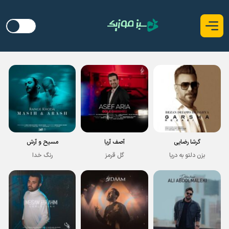
گرشا رضایی
آصف آریا
مسیح و آرش
بزن دلتو به دریا
گل قرمز
رنگ خدا