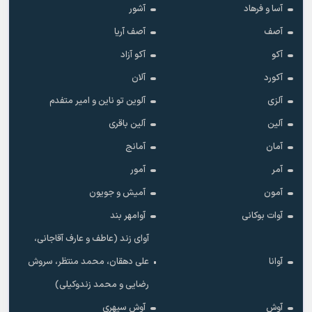
آسا و فرهاد
آشور
آصف
آصف آریا
آکو
آکو آزاد
آکورد
آلان
آلزی
آلوین تو ناین و امیر متفدم
آلین
آلین باقری
آمان
آمانج
آمر
آمور
آمون
آمیش و جویون
آوات بوکانی
آوامهر بند
آوای زند (عاطف و عارف آقاجانی،
آوانا
علی دهقان، محمد منتظر، سروش
رضایی و محمد زندوکیلی)
آوش
آوش سپهری