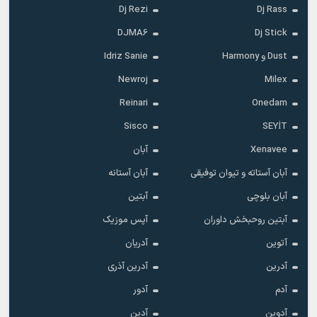
Dj Rezi
Dj Rass
DJMA6
Dj Stick
Dust و Harmony
Idriz Sanie
Newroj
Milex
Reinari
Onedam
Sisco
SEYİT
Xenavee
آبان
آبان آستاته و تیوان توفیقی
آبان آستانه
آبان بلوچی
آبتین
آبتین روحبخش داوران
آپس موزیک
آتوین
آدریان
آدرین
آدرین آذری
آدم
آدور
آدوین
آدین