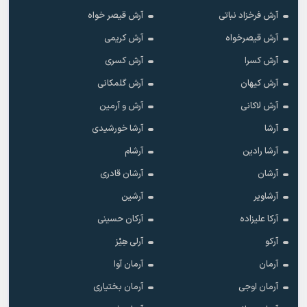
آرش فرخزاد نباتی
آرش قیصر خواه
آرش قیصرخواه
آرش کریمی
آرش کسرا
آرش کسری
آرش کیهان
آرش گلمکانی
آرش لاکانی
آرش و آرمین
آرشا
آرشا خورشیدی
آرشا رادین
آرشام
آرشان
آرشان قادری
آرشاویر
آرشین
آرکا علیزاده
آرکان حسینی
آرکو
آرلی هِیْز
آرمان
آرمان آوا
آرمان اوجی
آرمان بختیاری