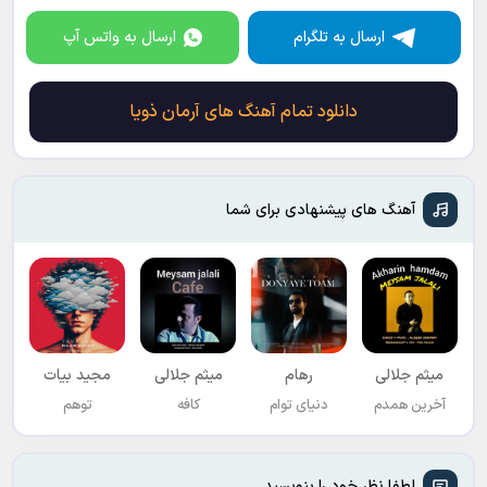
ارسال به تلگرام
ارسال به واتس آپ
دانلود تمام آهنگ های آرمان ذویا
آهنگ های پیشنهادی برای شما
میثم جلالی
رهام
میثم جلالی
مجید بیات
آخرین همدم
دنیای توام
کافه
توهم
لطفا نظر خود را بنویسید