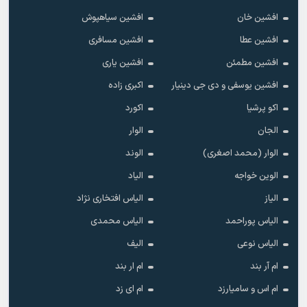
افشین خان
افشین سیاهپوش
افشین عطا
افشین مسافری
افشین مطمئن
افشین یاری
افشین یوسفی و دی جی دینیار
اکبری زاده
اکو پرشیا
اکورد
الجان
الوار
الوار (محمد اصغری)
الوند
الوین خواجه
الیاد
الیاز
الیاس افتخاری نژاد
الیاس پوراحمد
الیاس محمدی
الیاس نوعی
الیف
ام آر بند
ام ار بند
ام اس و سامیارزد
ام ای زد