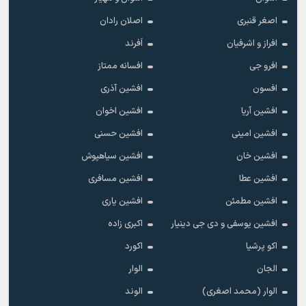
اصغر قنبری
اصلان رادان
افراز و اشرفیان
اَفرند
افرو جی
افسانه ممتاز
افسون
افشین آذری
افشین آریا
افشین اخوان
افشین امینی
افشین حسنی
افشین خان
افشین سیاهپوش
افشین عطا
افشین مسافری
افشین مطمئن
افشین یاری
افشین یوسفی و دی جی دینیار
اکبری زاده
اکو پرشیا
اکورد
الجان
الوار
الوار (محمد اصغری)
الوند