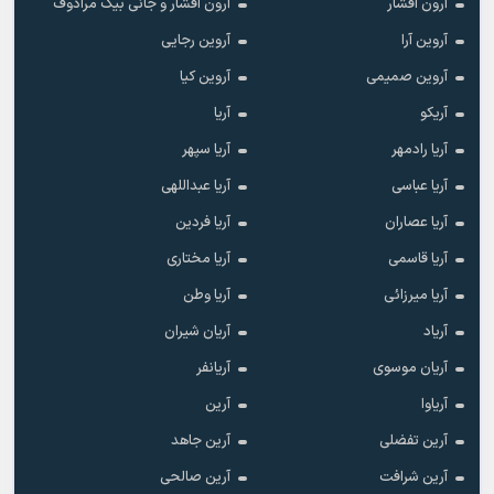
آرون افشار
آرون افشار و جانی بیک مرادوف
آروین آرا
آروین رجایی
آروین صمیمی
آروین کیا
آریکو
آریا
آریا رادمهر
آریا سپهر
آریا عباسی
آریا عبداللهی
آریا عصاران
آریا فردین
آریا قاسمی
آریا مختاری
آریا میرزائی
آریا وطن
آریاد
آریان شیران
آریان موسوی
آریانفر
آریاوا
آرین
آرین تفضلی
آرین جاهد
آرین شرافت
آرین صالحی