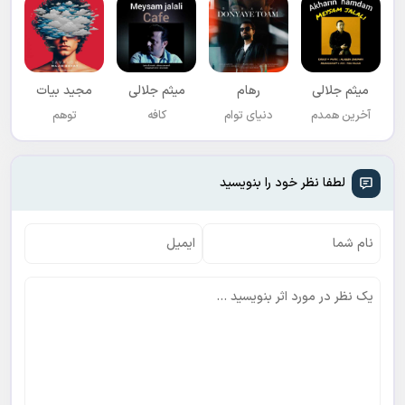
میثم جلالی
رهام
میثم جلالی
مجید بیات
آخرین همدم
دنیای توام
کافه
توهم
لطفا نظر خود را بنویسید