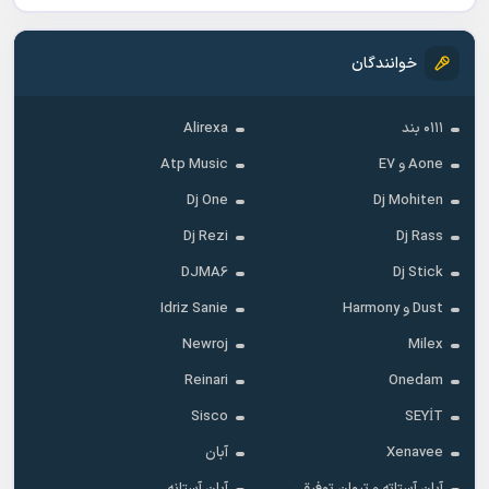
خوانندگان
۰۱۱۱ بند
Alirexa
Aone و E7
Atp Music
Dj One
Dj Mohiten
Dj Rezi
Dj Rass
DJMA6
Dj Stick
Dust و Harmony
Idriz Sanie
Newroj
Milex
Reinari
Onedam
Sisco
SEYİT
Xenavee
آبان