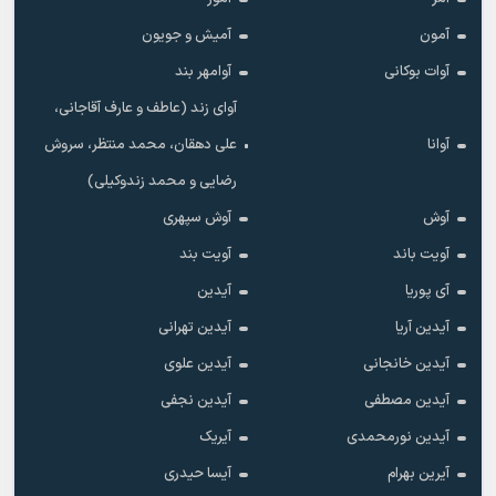
آمون
آمیش و جویون
آوات بوکانی
آوامهر بند
آوای زند (عاطف و عارف آقاجانی،
آوانا
علی دهقان، محمد منتظر، سروش
رضایی و محمد زندوکیلی)
آوش
آوش سپهری
آویت باند
آویت بند
آی پوریا
آیدین
آیدین آریا
آیدین تهرانی
آیدین خانجانی
آیدین علوی
آیدین مصطفی
آیدین نجفی
آیدین نورمحمدی
آیریک
آیرین بهرام
آیسا حیدری