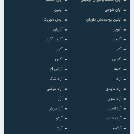
آبان آستاته و تیوان توفیقی
آبان آستانه
آبان بلوچی
آبتین
آبتین روحبخش داوران
آپس موزیک
آتوین
آدریان
آدرین
آدرین آذری
آدم
آدور
آدوین
آدین
آدینه
آر اس اچ
آراد
آراد شاک
آراد عابدی
آراد عباسی
آراد علوی
آراز
آراز المان
آراز پازیار
آراز دهنوی
آراکو
آراکوم
آرپژ