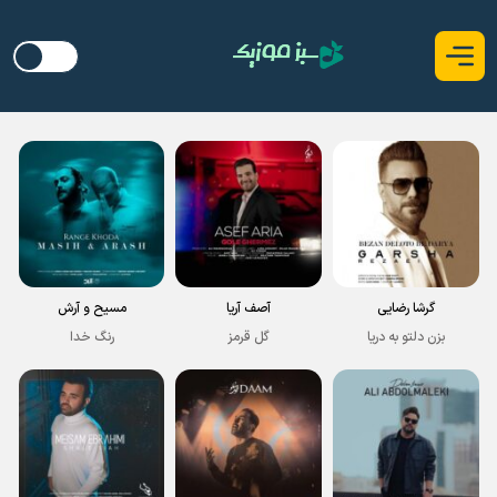
گرشا رضایی
آصف آریا
مسیح و آرش
بزن دلتو به دریا
گل قرمز
رنگ خدا