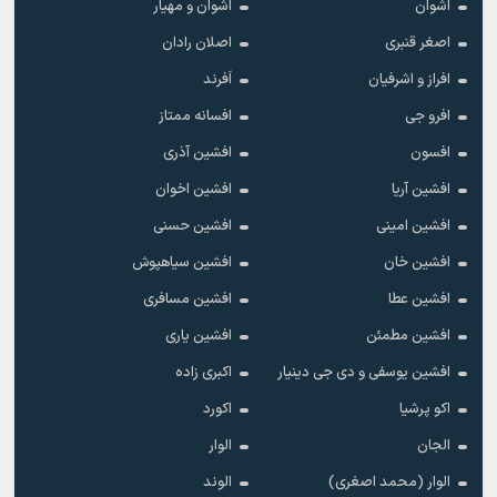
اشوان
اشوان و مهیار
اصغر قنبری
اصلان رادان
افراز و اشرفیان
اَفرند
افرو جی
افسانه ممتاز
افسون
افشین آذری
افشین آریا
افشین اخوان
افشین امینی
افشین حسنی
افشین خان
افشین سیاهپوش
افشین عطا
افشین مسافری
افشین مطمئن
افشین یاری
افشین یوسفی و دی جی دینیار
اکبری زاده
اکو پرشیا
اکورد
الجان
الوار
الوار (محمد اصغری)
الوند