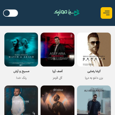
گرشا رضایی
آصف آریا
مسیح و آرش
بزن دلتو به دریا
گل قرمز
رنگ خدا