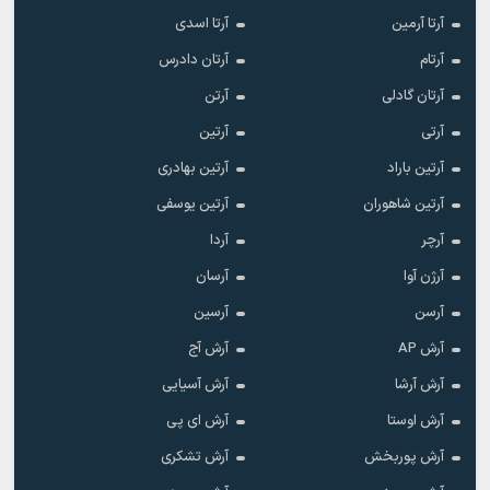
آرتا آرمین
آرتا اسدی
آرتام
آرتان دادرس
آرتان گادلی
آرتن
آرتی
آرتین
آرتین باراد
آرتین بهادری
آرتین شاهوران
آرتین یوسفی
آرچر
آردا
آرژن آوا
آرسان
آرسن
آرسین
آرش AP
آرش آج
آرش آرشا
آرش آسیایی
آرش اوستا
آرش ای پی
آرش پوربخش
آرش تشکری