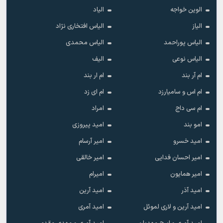
الوین خواجه
الیاد
الیاز
الیاس افتخاری نژاد
الیاس پوراحمد
الیاس محمدی
الیاس نوعی
الیف
ام آر بند
ام ار بند
ام اس و سامیارزد
ام ای زد
ام سی داج
امراد
امو بند
امید پیروزی
امید خسرو
امیر آرسام
امیر احسان فدایی
امیر خالقى
امیر همایون
امیرام
امید آذر
امید آرین
امید آرین و لاری لموئل
امید آمری