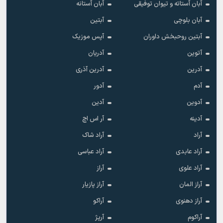
آبان آستاته و تیوان توفیقی
آبان آستانه
آبان بلوچی
آبتین
آبتین روحبخش داوران
آپس موزیک
آتوین
آدریان
آدرین
آدرین آذری
آدم
آدور
آدوین
آدین
آدینه
آر اس اچ
آراد
آراد شاک
آراد عابدی
آراد عباسی
آراد علوی
آراز
آراز المان
آراز پازیار
آراز دهنوی
آراکو
آراکوم
آرپژ