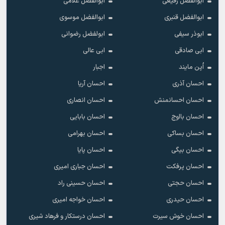
ابوالفضل رفیعی
ابوالفضل غلامی
ابوالفضل قنبری
ابوالفضل موسوی
ابوذر سیفی
ابولفضل رضوانی
ابی صادقی
ابی عالی
اُپن مایند
اجبار
احسان آذری
احسان آریا
احسان احسانمنش
احسان انصاری
احسان بااوج
احسان بابایی
احسان بساکی
احسان بهرامی
احسان بیگی
احسان پایا
احسان پرفکت
احسان جباری امیری
احسان حجتی
احسان حسینی راد
احسان حیدری
احسان خواجه امیری
احسان خوش سیرت
احسان درستکار و فرهاد شیرى