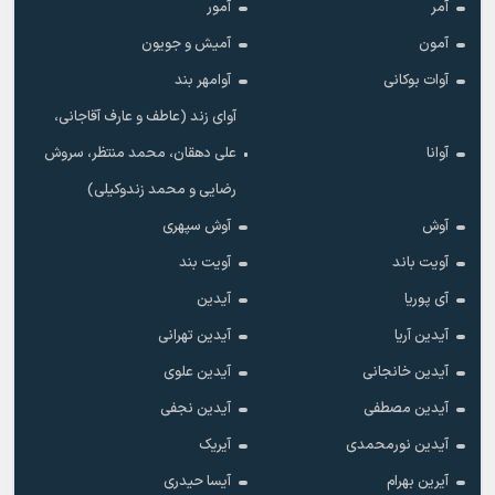
آمر
آمور
آمون
آمیش و جویون
آوات بوکانی
آوامهر بند
آوای زند (عاطف و عارف آقاجانی،
آوانا
علی دهقان، محمد منتظر، سروش
رضایی و محمد زندوکیلی)
آوش
آوش سپهری
آویت باند
آویت بند
آی پوریا
آیدین
آیدین آریا
آیدین تهرانی
آیدین خانجانی
آیدین علوی
آیدین مصطفی
آیدین نجفی
آیدین نورمحمدی
آیریک
آیرین بهرام
آیسا حیدری