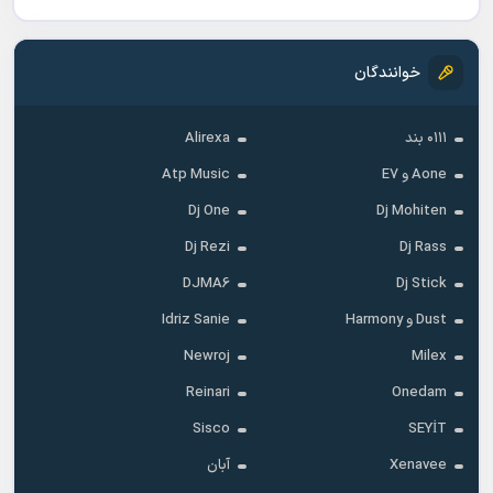
خوانندگان
۰۱۱۱ بند
Alirexa
Aone و E7
Atp Music
Dj One
Dj Mohiten
Dj Rezi
Dj Rass
DJMA6
Dj Stick
Dust و Harmony
Idriz Sanie
Newroj
Milex
Reinari
Onedam
Sisco
SEYİT
Xenavee
آبان