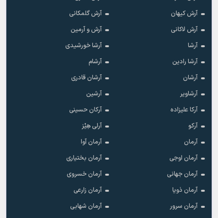
آرش کیهان
آرش گلمکانی
آرش لاکانی
آرش و آرمین
آرشا
آرشا خورشیدی
آرشا رادین
آرشام
آرشان
آرشان قادری
آرشاویر
آرشین
آرکا علیزاده
آرکان حسینی
آرکو
آرلی هِیْز
آرمان
آرمان آوا
آرمان اوجی
آرمان بختیاری
آرمان جهانی
آرمان خسروی
آرمان ذویا
آرمان زارعی
آرمان سرور
آرمان شهابی