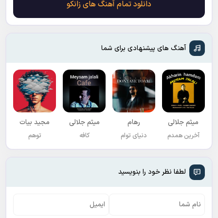
دانلود تمام آهنگ های زانکو
آهنگ های پیشنهادی برای شما
میثم جلالی
رهام
میثم جلالی
مجید بیات
آخرین همدم
دنیای توام
کافه
توهم
لطفا نظر خود را بنویسید