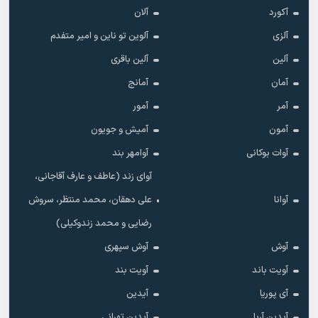
آکورد
آلان
آلزی
آلوین تو ناین و امیر متفدم
آلین
آلین باقری
آمان
آمانج
آمر
آمور
آمون
آمیش و جویون
آوات بوکانی
آوامهر بند
آوای زند (عاطف و عارف آقاجانی،
آوانا
علی دهقان، محمد منتظر، سروش
رضایی و محمد زندوکیلی)
آوش
آوش سپهری
آویت باند
آویت بند
آی پوریا
آیدین
آیدین آریا
آیدین تهرانی