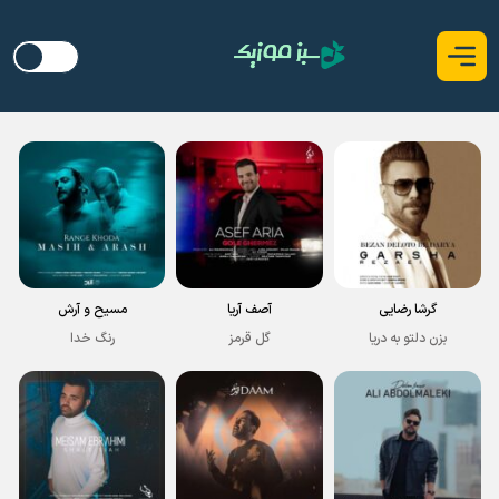
گرشا رضایی
آصف آریا
مسیح و آرش
بزن دلتو به دریا
گل قرمز
رنگ خدا