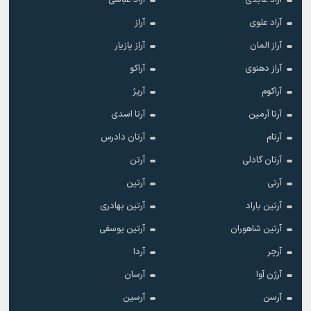
آراد عابدی
آراد عباسی
آراد علوی
آراز
آراز المان
آراز پازیار
آراز دهنوی
آراکو
آراکوم
آرپژ
آرتا آرمین
آرتا اسدی
آرتام
آرتان دادرس
آرتان گادلی
آرتن
آرتی
آرتین
آرتین باراد
آرتین بهادری
آرتین شاهوران
آرتین یوسفی
آرچر
آردا
آرژن آوا
آرسان
آرسن
آرسین