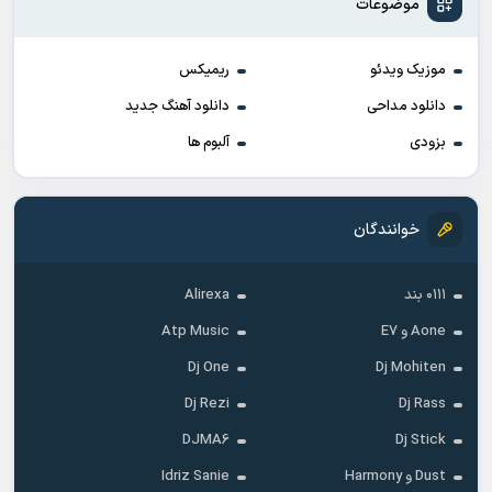
موضوعات
موزیک ویدئو
ریمیکس
دانلود مداحی
دانلود آهنگ جدید
بزودی
آلبوم ها
خوانندگان
۰۱۱۱ بند
Alirexa
Aone و E7
Atp Music
Dj One
Dj Mohiten
Dj Rezi
Dj Rass
DJMA6
Dj Stick
Dust و Harmony
Idriz Sanie