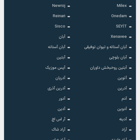
Newroj
Milex
Reinari
Onedam
Sisco
SEYİT
Xenavee
آبان
آبان آستاته و تیوان توفیقی
آبان آستانه
آبان بلوچی
آبتین
آبتین روحبخش داوران
آپس موزیک
آتوین
آدریان
آدرین
آدرین آذری
آدم
آدور
آدوین
آدین
آدینه
آر اس اچ
آراد
آراد شاک