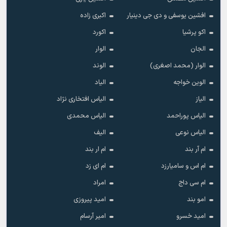
افشین یوسفی و دی جی دینیار
اکبری زاده
اکو پرشیا
اکورد
الجان
الوار
الوار (محمد اصغری)
الوند
الوین خواجه
الیاد
الیاز
الیاس افتخاری نژاد
الیاس پوراحمد
الیاس محمدی
الیاس نوعی
الیف
ام آر بند
ام ار بند
ام اس و سامیارزد
ام ای زد
ام سی داج
امراد
امو بند
امید پیروزی
امید خسرو
امیر آرسام