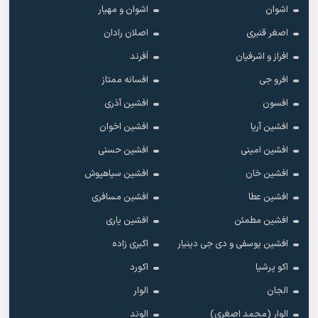
اشوان
اشوان و مهیار
اصغر قنبری
اصلان رادان
افراز و اشرفیان
اَفرند
افرو جی
افسانه ممتاز
افسون
افشین آذری
افشین آریا
افشین اخوان
افشین امینی
افشین حسنی
افشین خان
افشین سیاهپوش
افشین عطا
افشین مسافری
افشین مطمئن
افشین یاری
افشین یوسفی و دی جی دینیار
اکبری زاده
اکو پرشیا
اکورد
الجان
الوار
الوار (محمد اصغری)
الوند