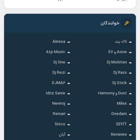
خوانندگان
۰۱۱۱ بند
Alirexa
Aone و E7
Atp Music
Dj One
Dj Mohiten
Dj Rezi
Dj Rass
DJMA6
Dj Stick
Dust و Harmony
Idriz Sanie
Newroj
Milex
Reinari
Onedam
Sisco
SEYİT
Xenavee
آبان