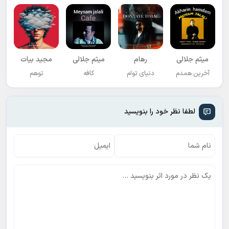
میثم جلالی
رهام
میثم جلالی
مجید بیات
آخرین همدم
دنیای توام
کافه
توهم
لطفا نظر خود را بنویسید