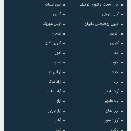
آبان آستاته و تیوان توفیقی
آبان آستانه
آبان بلوچی
آبتین
آبتین روحبخش داوران
آپس موزیک
آتوین
آدریان
آدرین
آدرین آذری
آدم
آدور
آدوین
آدین
آدینه
آر اس اچ
آراد
آراد شاک
آراد عابدی
آراد عباسی
آراد علوی
آراز
آراز المان
آراز پازیار
آراز دهنوی
آراکو
آراکوم
آرپژ