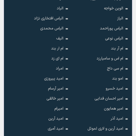
الوین خواجه
الیاد
الیاز
الیاس افتخاری نژاد
الیاس پوراحمد
الیاس محمدی
الیاس نوعی
الیف
ام آر بند
ام ار بند
ام اس و سامیارزد
ام ای زد
ام سی داج
امراد
امو بند
امید پیروزی
امید خسرو
امیر آرسام
امیر احسان فدایی
امیر خالقى
امیر همایون
امیرام
امید آذر
امید آرین
امید آرین و لاری لموئل
امید آمری