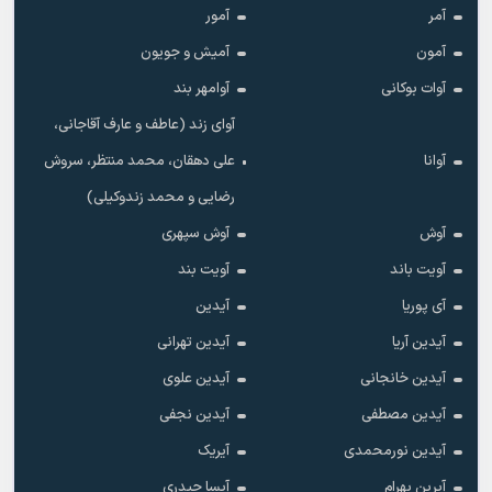
آمر
آمور
آمون
آمیش و جویون
آوات بوکانی
آوامهر بند
آوای زند (عاطف و عارف آقاجانی،
آوانا
علی دهقان، محمد منتظر، سروش
رضایی و محمد زندوکیلی)
آوش
آوش سپهری
آویت باند
آویت بند
آی پوریا
آیدین
آیدین آریا
آیدین تهرانی
آیدین خانجانی
آیدین علوی
آیدین مصطفی
آیدین نجفی
آیدین نورمحمدی
آیریک
آیرین بهرام
آیسا حیدری