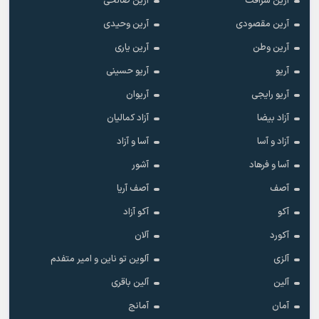
آرین شرافت
آرین صالحی
آرین مقصودی
آرین وحیدی
آرین وطن
آرین یاری
آریو
آریو حسینی
آریو رایجی
آریوان
آزاد بیضا
آزاد کمالیان
آزاد و آسا
آسا و آزاد
آسا و فرهاد
آشور
آصف
آصف آریا
آکو
آکو آزاد
آکورد
آلان
آلزی
آلوین تو ناین و امیر متفدم
آلین
آلین باقری
آمان
آمانج