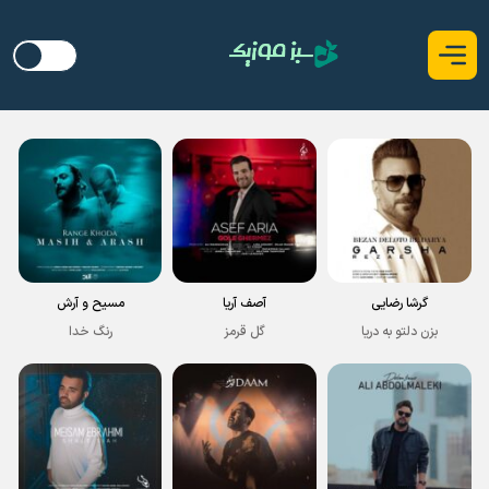
گرشا رضایی
آصف آریا
مسیح و آرش
بزن دلتو به دریا
گل قرمز
رنگ خدا