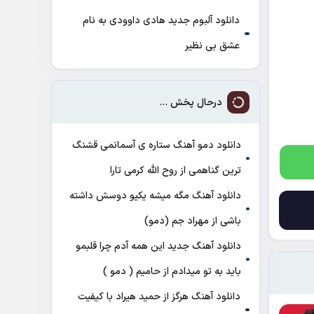
دانلود آلبوم جدید هادی داوودی به نام
عشق بی نظیر
درحال پخش ...
دانلود دمو آهنگ ﺳﺘﺎره ی آﺳﻤﺎﻧﻤﻰ ﻗﺸﻨﮓ
ﺗﺮﻳﻦ ﮔﻨﺎﻫﻤﻰ از روح الله کرمی تارا
دانلود آهنگ مگه میشه یکیو دوسش داشته
باشی از مهراد جم (دمو)
دانلود آهنگ جدید این همه آدم چرا قلبمو
باید به تو میدادم از حامیم ( دمو )
دانلود آهنگ هرگز از حمید هیراد با کیفیت