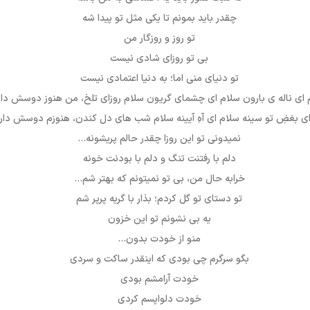
چقدر باید بمونم تا یکی مثل تو پیدا شه
تو روز و روزگار من
بی تو روزای شادی نیست
تو دنیای منی اما؛ به دنیا اعتمادی نیست
 ای ناله ی بارون سلام ای چشمای گریون سلام روزای تلخ، من هنوز دوسش دار
ی بغضِ تو سینه سلام ای آهِ آیینه سلام شب های دل کندن، هنوزم دوسش دا
نمیدونی تو این روزا چقدر حالم پریشونه…
دلم با رفتنت تنگ و دلم با بودنت خونه
خرابه حال من، بی تو نمیتونم که بهتر شم…
تو دستای تو گل کردم؛ بذار با گریه پرپر شم
یه بی نشونم تو این خزون
منو از خودت بدون…
بگو سرگرم چی بودی که اینقدر ساکت و سردی
خودت آرامشم بودی
خودت دلواپسم کردی