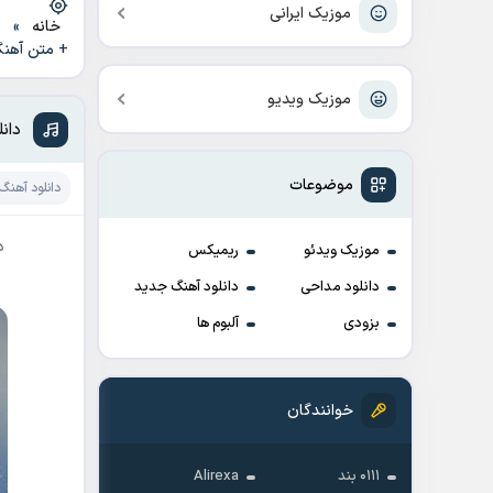
موزیک ایرانی
خانه
»
د
+ متن آهن
موزیک ویدیو
دان
موضوعات
دانلود آهنگ
د
موزیک ویدئو
ریمیکس
دانلود مداحی
دانلود آهنگ جدید
بزودی
آلبوم ها
خوانندگان
۰۱۱۱ بند
Alirexa