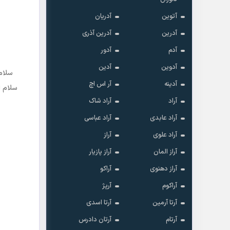
آتوین
آدریان
آدرین
آدرین آذری
آدم
آدور
آدوین
آدین
سلام
آدینه
آر اس اچ
سلام ا
آراد
آراد شاک
آراد عابدی
آراد عباسی
آراد علوی
آراز
آراز المان
آراز پازیار
آراز دهنوی
آراکو
آراکوم
آرپژ
آرتا آرمین
آرتا اسدی
آرتام
آرتان دادرس