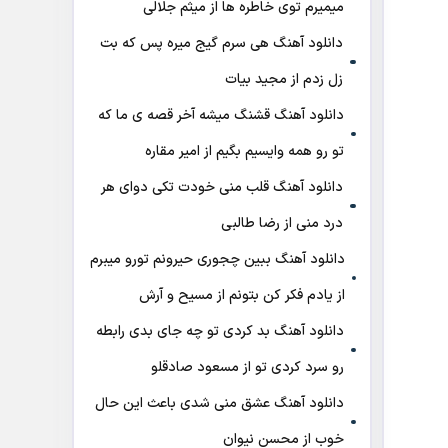
میمیرم توی خاطره ها از میثم جلالی
دانلود آهنگ هی سرم گیج میره‌ پس که بت
زل زدم از مجید بیات
دانلود آهنگ ﻗﺸﻨﮓ ﻣﻴﺸﻪ آﺧﺮ ﻗﺼﻪ ی ﻣﺎ ﻛﻪ
ﺗﻮ رو ﻫﻤﻪ واﻳﺴﻴﻢ ﺑﮕﻴﻢ از امیر مقاره
دانلود آهنگ قلب منی خودت تکی دوای هر
درد منی از رضا طالبی
دانلود آهنگ ببین چجوری حیرونم تورو میبرم
از یادم فکر کن بتونم از مسیح و آرش
دانلود آهنگ بد کردی تو چه جای بدی رابطه
رو سرد کردی تو از مسعود صادقلو
دانلود آهنگ عشق منی شدی باعث این حال
خوب از محسن نیوان