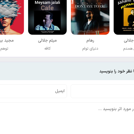
جلالی
رهام
میثم جلالی
مجید بی
 همدم
دنیای توام
کافه
توهم
 نظر خود را بنویسید