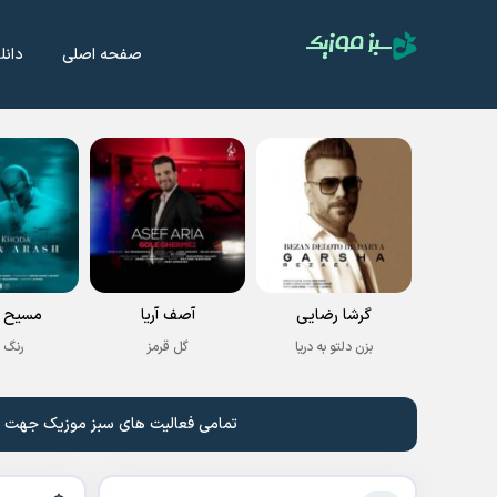
صفحه اصلی
دانل
گرشا رضایی
آصف آریا
مسیح و
بزن دلتو به دریا
گل قرمز
رنگ 
تمامی فعالیت های سبز موزیک جهت نشر