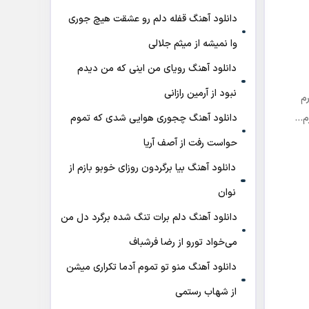
دانلود آهنگ قفله دلم رو عشقت هیچ جوری
وا نمیشه از میثم جلالی
دانلود آهنگ رویای من اینی که من دیدم
نبود از آرمین رازانی
م
دانلود آهنگ ﭼﺠﻮری ﻫﻮاﻳﻰ ﺷﺪی ﻛﻪ ﺗﻤﻮم
رم…
ﺣﻮاﺳﺖ رﻓﺖ از آصف آریا
دانلود آهنگ بیا برگردون روزای خوبو بازم از
نوان
دانلود آهنگ دلم برات تنگ شده برگرد دل من
می‌خواد تورو از رضا فرشباف
دانلود آهنگ منو تو تموم آدما تکراری میشن
از شهاب رستمی