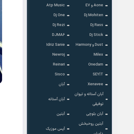
Aone و E7
Atp Music
Dj One
Dj Mohiten
Dj Rezi
Dj Rass
DJMA6
Dj Stick
Dust و Harmony
Idriz Sanie
Newroj
Milex
Reinari
Onedam
Sisco
SEYİT
Xenavee
آبان
آبان آستاته و تیوان
آبان آستانه
توفیقی
آبان بلوچی
آبتین
آبتین روحبخش
آپس موزیک
داوران