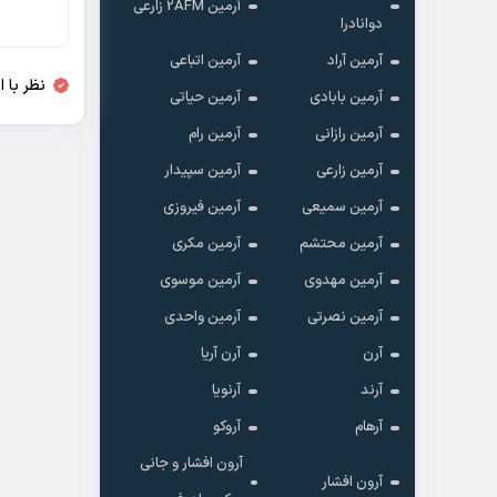
آرمین 2AFM زارعی
دوانادرا
آرمین آراد
آرمین اتباعی
نظر با 
آرمین بابادی
آرمین حیاتی
آرمین رازانی
آرمین رام
آرمین زارعی
آرمین سپیدار
آرمین سمیعی
آرمین فیروزی
آرمین محتشم
آرمین مکری
آرمین مهدوی
آرمین موسوی
آرمین نصرتی
آرمین واحدی
آرن
آرن آریا
آرند
آرنویا
آرهام
آروکو
آرون افشار و جانی
آرون افشار