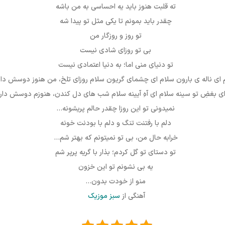
ته قلبت هنوز باید یه احساسی به من باشه
چقدر باید بمونم تا یکی مثل تو پیدا شه
تو روز و روزگار من
بی تو روزای شادی نیست
تو دنیای منی اما؛ به دنیا اعتمادی نیست
 ای ناله ی بارون سلام ای چشمای گریون سلام روزای تلخ، من هنوز دوسش دار
ی بغضِ تو سینه سلام ای آهِ آیینه سلام شب های دل کندن، هنوزم دوسش دا
نمیدونی تو این روزا چقدر حالم پریشونه…
دلم با رفتنت تنگ و دلم با بودنت خونه
خرابه حال من، بی تو نمیتونم که بهتر شم…
تو دستای تو گل کردم؛ بذار با گریه پرپر شم
یه بی نشونم تو این خزون
منو از خودت بدون…
آهنگی از
سبز موزیک