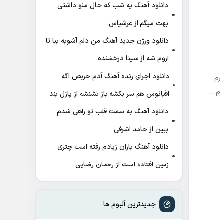
دانلود آهنگ ﻳﻪ ﺷﺐ ﻛﻪ ﺣﺎل ﻣﻨﻮ داﺷﺘﻰ
ﺑﻬﺖ میگم از عرشیاس
دانلود ورژن جدید آهنگ من دلم آشوبه بیا تا
آروم شه از سینا درخشنده
دانلود اجرای زنده آهنگ آدم حریص اگه
م
رم…
اقیانوس هم سر بکشه باز تشنشه از پازل بند
دانلود آهنگ به سمت قلب تو راهی شدم
ببین از حامد اشرفی
دانلود آهنگ باران زیادم رفته است چتری
زمین افتاده است از رحمان رضایی
جدیدترین آلبوم ها