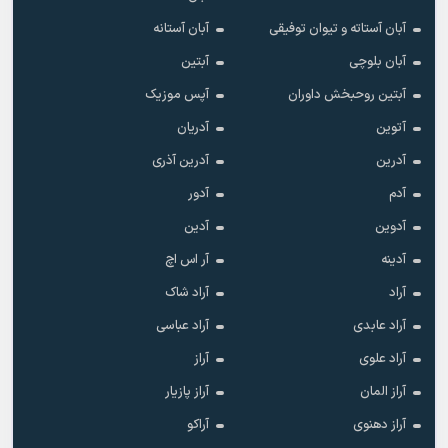
آبان آستاته و تیوان توفیقی
آبان آستانه
آبان بلوچی
آبتین
آبتین روحبخش داوران
آپس موزیک
آتوین
آدریان
آدرین
آدرین آذری
آدم
آدور
آدوین
آدین
آدینه
آر اس اچ
آراد
آراد شاک
آراد عابدی
آراد عباسی
آراد علوی
آراز
آراز المان
آراز پازیار
آراز دهنوی
آراکو