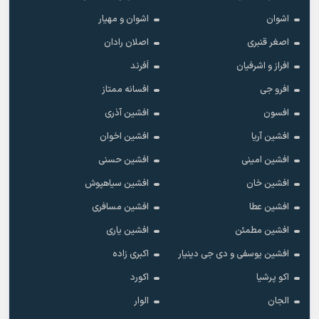
اشوان
اشوان و مهیار
اصغر قنبری
اصلان رادان
افراز و اشرفیان
اَفرند
افرو جی
افسانه ممتاز
افسون
افشین آذری
افشین آریا
افشین اخوان
افشین امینی
افشین حسنی
افشین خان
افشین سیاهپوش
افشین عطا
افشین مسافری
افشین مطمئن
افشین یاری
افشین یوسفی و دی جی دینیار
اکبری زاده
اکو پرشیا
اکورد
الجان
الوار