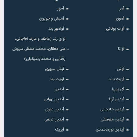
آمر
آمور
آمون
آمیش و جویون
آوات بوکانی
آوامهر بند
آوای زند (عاطف و عارف آقاجانی،
آوانا
علی دهقان، محمد منتظر، سروش
رضایی و محمد زندوکیلی)
آوش
آوش سپهری
آویت باند
آویت بند
آی پوریا
آیدین
آیدین آریا
آیدین تهرانی
آیدین خانجانی
آیدین علوی
آیدین مصطفی
آیدین نجفی
آیدین نورمحمدی
آیریک