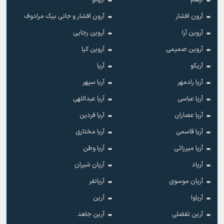
آرهام
آروکو
آرون افشار
آرون افشار و جانی بیک مرادوف
آروین آرا
آروین رجایی
آروین صمیمی
آروین کیا
آریکو
آریا
آریا رادمهر
آریا سپهر
آریا عباسی
آریا عبداللهی
آریا عصاران
آریا فردین
آریا قاسمی
آریا مختاری
آریا میرزائی
آریا وطن
آریاد
آریان شیران
آریان موسوی
آریانفر
آریاوا
آرین
آرین تفضلی
آرین جاهد