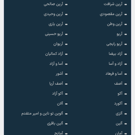
آرین شرافت
آرین صالحی
آرین مقصودی
آرین وحیدی
آرین وطن
آرین یاری
آریو
آریو حسینی
آریو رایجی
آریوان
آزاد بیضا
آزاد کمالیان
آزاد و آسا
آسا و آزاد
آسا و فرهاد
آشور
آصف
آصف آریا
آکو
آکو آزاد
آکورد
آلان
آلزی
آلوین تو ناین و امیر متفدم
آلین
آلین باقری
آمان
آمانج