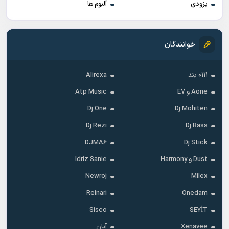
بزودی
آلبوم ها
خوانندگان
۰۱۱۱ بند
Alirexa
Aone و E7
Atp Music
Dj One
Dj Mohiten
Dj Rezi
Dj Rass
DJMA6
Dj Stick
Dust و Harmony
Idriz Sanie
Newroj
Milex
Reinari
Onedam
Sisco
SEYİT
Xenavee
آبان