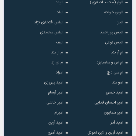
الوار (محمد اصغری)
الوند
الوین خواجه
الیاد
الیاز
الیاس افتخاری نژاد
الیاس پوراحمد
الیاس محمدی
الیاس نوعی
الیف
ام آر بند
ام ار بند
ام اس و سامیارزد
ام ای زد
ام سی داج
امراد
امو بند
امید پیروزی
امید خسرو
امیر آرسام
امیر احسان فدایی
امیر خالقى
امیر همایون
امیرام
امید آذر
امید آرین
امید آرین و لاری لموئل
امید آمری