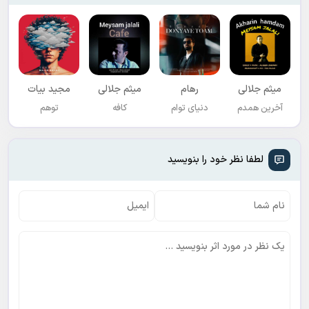
میثم جلالی
رهام
میثم جلالی
مجید بیات
آخرین همدم
دنیای توام
کافه
توهم
لطفا نظر خود را بنویسید