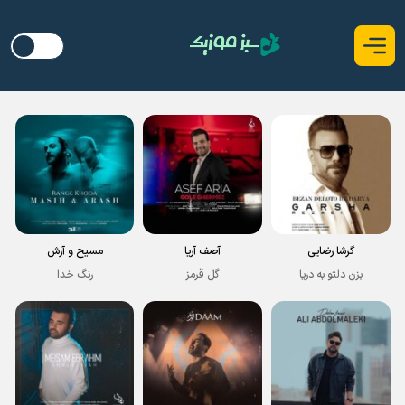
گرشا رضایی
آصف آریا
مسیح و آرش
بزن دلتو به دریا
گل قرمز
رنگ خدا