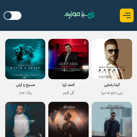
گرشا رضایی
آصف آریا
مسیح و آرش
بزن دلتو به دریا
گل قرمز
رنگ خدا