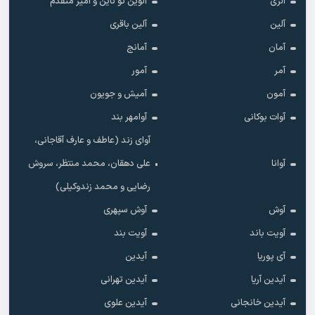
آلزی
آلوین تو ناین و امیر متفدم
آلین
آلین باقری
آمان
آمانج
آمر
آمور
آمون
آمیش و جویون
آوات بوکانی
آوامهر بند
آوای زند (عاطف و عارف آقاجانی،
آوانا
علی دهقان، محمد منتظر، سروش
رضایی و محمد زندوکیلی)
آوش
آوش سپهری
آویت باند
آویت بند
آی پوریا
آیدین
آیدین آریا
آیدین تهرانی
آیدین خانجانی
آیدین علوی