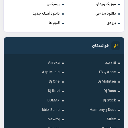
موزیک ویدئو
ریمیکس
دانلود مداحی
دانلود آهنگ جدید
بزودی
آلبوم ها
خوانندگان
۰۱۱۱ بند
Alirexa
Aone و E7
Atp Music
Dj One
Dj Mohiten
Dj Rezi
Dj Rass
DJMA6
Dj Stick
Dust و Harmony
Idriz Sanie
Newroj
Milex