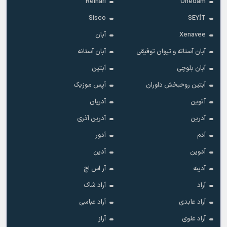
Reinari
Onedam
Sisco
SEYİT
Xenavee
آبان
آبان آستاته و تیوان توفیقی
آبان آستانه
آبان بلوچی
آبتین
آبتین روحبخش داوران
آپس موزیک
آتوین
آدریان
آدرین
آدرین آذری
آدم
آدور
آدوین
آدین
آدینه
آر اس اچ
آراد
آراد شاک
آراد عابدی
آراد عباسی
آراد علوی
آراز