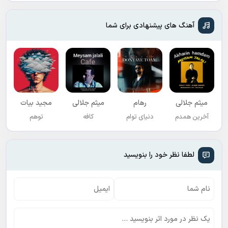
آهنگ های پیشنهادی برای شما
میثم جلالی
رهام
میثم جلالی
مجید بیات
آخرین همدم
دنیای توام
کافه
توهم
لطفا نظر خود را بنویسید