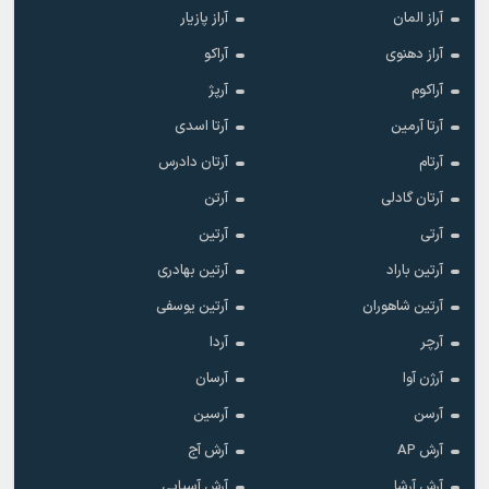
آراز المان
آراز پازیار
آراز دهنوی
آراکو
آراکوم
آرپژ
آرتا آرمین
آرتا اسدی
آرتام
آرتان دادرس
آرتان گادلی
آرتن
آرتی
آرتین
آرتین باراد
آرتین بهادری
آرتین شاهوران
آرتین یوسفی
آرچر
آردا
آرژن آوا
آرسان
آرسن
آرسین
آرش AP
آرش آج
آرش آرشا
آرش آسیایی