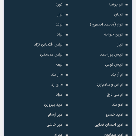
اکو پرشیا
اکورد
الجان
الوار
الوار (محمد اصغری)
الوند
الوین خواجه
الیاد
الیاز
الیاس افتخاری نژاد
الیاس پوراحمد
الیاس محمدی
الیاس نوعی
الیف
ام آر بند
ام ار بند
ام اس و سامیارزد
ام ای زد
ام سی داج
امراد
امو بند
امید پیروزی
امید خسرو
امیر آرسام
امیر احسان فدایی
امیر خالقى
امیر همایون
امیرام