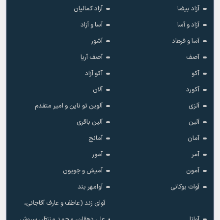
آزاد بیضا
آزاد کمالیان
آزاد و آسا
آسا و آزاد
آسا و فرهاد
آشور
آصف
آصف آریا
آکو
آکو آزاد
آکورد
آلان
آلزی
آلوین تو ناین و امیر متفدم
آلین
آلین باقری
آمان
آمانج
آمر
آمور
آمون
آمیش و جویون
آوات بوکانی
آوامهر بند
آوای زند (عاطف و عارف آقاجانی،
آوانا
علی دهقان، محمد منتظر، سروش