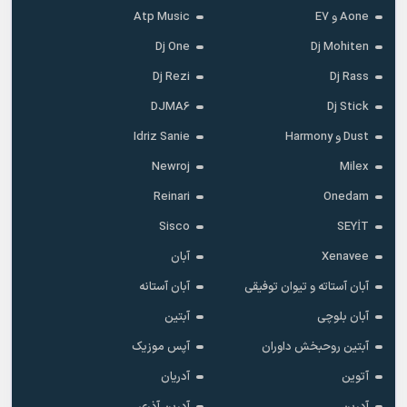
Aone و E7
Atp Music
Dj One
Dj Mohiten
Dj Rezi
Dj Rass
DJMA6
Dj Stick
Dust و Harmony
Idriz Sanie
Newroj
Milex
Reinari
Onedam
Sisco
SEYİT
Xenavee
آبان
آبان آستاته و تیوان توفیقی
آبان آستانه
آبان بلوچی
آبتین
آبتین روحبخش داوران
آپس موزیک
آتوین
آدریان
آدرین
آدرین آذری