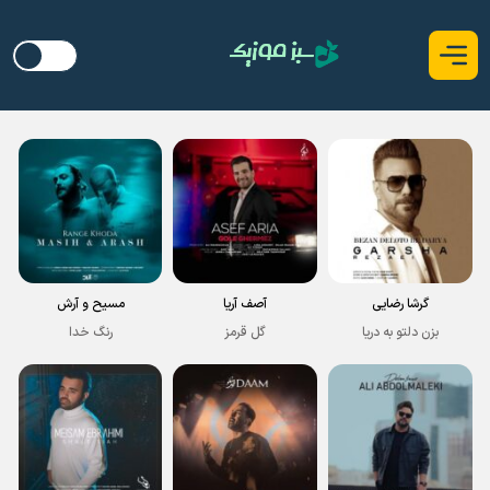
گرشا رضایی
آصف آریا
مسیح و آرش
بزن دلتو به دریا
گل قرمز
رنگ خدا