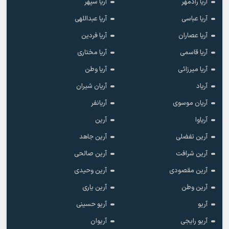
آریا رادمهر
آریا سپهر
آریا عباسی
آریا عبداللهی
آریا عصاران
آریا فردین
آریا قاسمی
آریا مختاری
آریا میرزائی
آریا وطن
آریاد
آریان شیران
آریان موسوی
آریانفر
آریاوا
آرین
آرین تفضلی
آرین جاهد
آرین شرافت
آرین صالحی
آرین مقصودی
آرین وحیدی
آرین وطن
آرین یاری
آریو
آریو حسینی
آریو رایجی
آریوان