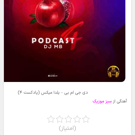
دی جی ام بی – یلدا میکس (پادکست ۴)
آهنگی از
سبز موزیک
(امتیاز)