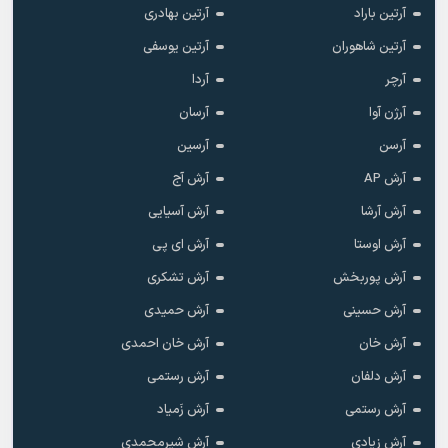
آرتین باراد
آرتین بهادری
آرتین شاهوران
آرتین یوسفی
آرچر
آردا
آرژن آوا
آرسان
آرسن
آرسین
آرش AP
آرش آج
آرش آرشا
آرش آسیایی
آرش اوستا
آرش ای پی
آرش پوربخش
آرش تشکری
آرش حسینی
آرش حمیدی
آرش خان
آرش خان احمدی
آرش دلفان
آرش رستمى
آرش رستمی
آرش زَمیاد
آرش زیادی
آرش شیرمحمدی