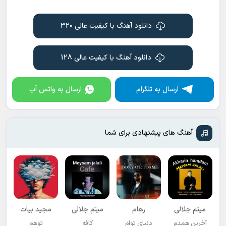
دانلود آهنگ با کیفیت عالی 320
دانلود آهنگ با کیفیت عالی 128
ارسال به تلگرام
ارسال به واتس آپ
آهنگ های پیشنهادی برای شما
میثم جلالی
رهام
میثم جلالی
مجید بیات
آخرین همدم
دنیای توام
کافه
توهم