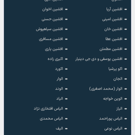
افشین آریا
افشین اخوان
افشین امینی
افشین حسنی
افشین خان
افشین سیاهپوش
افشین عطا
افشین مسافری
افشین مطمئن
افشین یاری
افشین یوسفی و دی جی دینیار
اکبری زاده
اکو پرشیا
اکورد
الجان
الوار
الوار (محمد اصغری)
الوند
الوین خواجه
الیاد
الیاز
الیاس افتخاری نژاد
الیاس پوراحمد
الیاس محمدی
الیاس نوعی
الیف