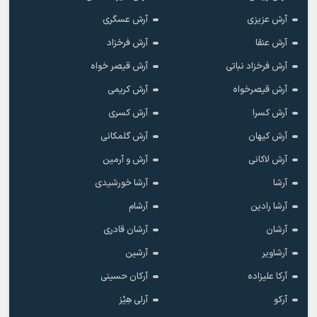
آرش عزیزی
آرش عسگری
آرش عنقا
آرش فرخزاد
آرش فرخزاد نباتی
آرش قیصر خواه
آرش قیصرخواه
آرش کریمی
آرش کسرا
آرش کسری
آرش کیهان
آرش گلمکانی
آرش لاکانی
آرش و آرمین
آرشا
آرشا خورشیدی
آرشا رادین
آرشام
آرشان
آرشان قادری
آرشاویر
آرشین
آرکا علیزاده
آرکان حسینی
آرکو
آرلی هِیْز